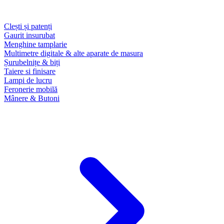
Clești și patenți
Gaurit insurubat
Menghine tamplarie
Multimetre digitale & alte aparate de masura
Șurubelnițe & biți
Taiere si finisare
Lampi de lucru
Feronerie mobilă
Mânere & Butoni