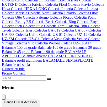
Colectia Cento
Colectia din portelan
Colectia Ever
Colectia
EXTEND
Colectia Fabricio
Colectia Fiord
Colectia Flavio
Colectia
Hexa
Colectia HEXA LONG
Colectia Imperia
Colectia Lorena
Colectia Marsala
Colectia Nord
Colectia Octavio
Colectia Olbia
Colectia Otto
Colectia Palermo
Colectia Picado
Colectia Point
Colectia Reling RS
Colectia Retris
Colectia Ring
Colectia Royal
Colectia Step
Colectia Stilo
Colectia Terni
Colectia Thin
Colectia
Tivoli
Colectia Triest
Colectia UA-319
Colectia UA-337
Colectia
UA-338
Colectia Udine
Colectia UZ-01
Colectia UZ-12
Colectia
UZ-334
Colectia UZ-G1
Colectia Vasto
Colectia Venice
Colectia
Vintage
Colectia Vito
Colectia Werona
Coletia UZ-CRA14
Balamale 155 de grade
Balamale 165 de grade
Balamale 30 grade
Balamale 45 grade
Balamale 90 de grade
BALAMALE
APLICATE
Balamale diverse
BALAMALE INCADRATE
Balamale profil aluminium
BALAMALE SEMIAPLICATE
Balamale usi sticla
Glisiere cu bile
Promo
Contact
Meniu
Banda LED & Accesorii