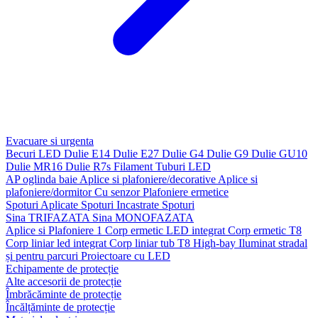
Evacuare si urgenta
Becuri LED
Dulie E14
Dulie E27
Dulie G4
Dulie G9
Dulie GU10
Dulie MR16
Dulie R7s
Filament
Tuburi LED
AP oglinda baie
Aplice si plafoniere/decorative
Aplice si
plafoniere/dormitor
Cu senzor
Plafoniere ermetice
Spoturi Aplicate
Spoturi Incastrate
Spoturi
Sina TRIFAZATA
Sina MONOFAZATA
Aplice si Plafoniere 1
Corp ermetic LED integrat
Corp ermetic T8
Corp liniar led integrat
Corp liniar tub T8
High-bay
Iluminat stradal
și pentru parcuri
Proiectoare cu LED
Echipamente de protecție
Alte accesorii de protecție
Îmbrăcăminte de protecție
Încălțăminte de protecție