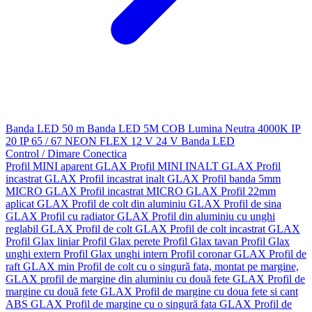
Banda LED 50 m
Banda LED 5M
COB
Lumina Neutra 4000K
IP
20
IP 65 / 67
NEON FLEX
12 V
24 V
Banda LED
Control / Dimare
Conectica
Profil MINI aparent GLAX
Profil MINI INALT GLAX
Profil
incastrat GLAX
Profil incastrat inalt GLAX
Profil banda 5mm
MICRO GLAX
Profil incastrat MICRO GLAX
Profil 22mm
aplicat GLAX
Profil de colt din aluminiu GLAX
Profil de sina
GLAX
Profil cu radiator GLAX
Profil din aluminiu cu unghi
reglabil GLAX
Profil de colt GLAX
Profil de colt incastrat GLAX
Profil Glax liniar
Profil Glax perete
Profil Glax tavan
Profil Glax
unghi extern
Profil Glax unghi intern
Profil coronar GLAX
Profil de
raft GLAX min
Profil de colt cu o singură fata, montat pe margine,
GLAX
profil de margine din aluminiu cu două fete GLAX
Profil de
margine cu două fete GLAX
Profil de margine cu doua fete si cant
ABS GLAX
Profil de margine cu o singură fata GLAX
Profil de