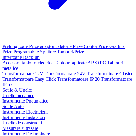
Prelungitoare
Prize adaptor calatorie
Prize Contor
Prize Gradina
Prize Programabile
Splittere
Tamburi/Prize
Interfoane
Rack-uri
Accesorii tablouri electrice
Tablouri aplicate ABS+PC
Tablouri
metalice
Transformatoare 12V
Transformatoare 24V
Transformatoare Clasice
Transformatoare Easy Click
Transformatoare IP 20
Transformatoare
IP 67
Scule & Unelte
Unelte mecanice
Instrumente Pneumatice
Scule Auto
Instrumente Electricieni
Instrumente Instalatori
Unelte de constructii
Masurare si trasare
Instrumente De Imbinare