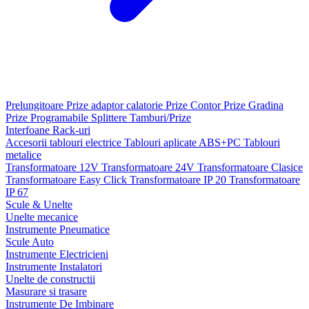
Prelungitoare
Prize adaptor calatorie
Prize Contor
Prize Gradina
Prize Programabile
Splittere
Tamburi/Prize
Interfoane
Rack-uri
Accesorii tablouri electrice
Tablouri aplicate ABS+PC
Tablouri
metalice
Transformatoare 12V
Transformatoare 24V
Transformatoare Clasice
Transformatoare Easy Click
Transformatoare IP 20
Transformatoare
IP 67
Scule & Unelte
Unelte mecanice
Instrumente Pneumatice
Scule Auto
Instrumente Electricieni
Instrumente Instalatori
Unelte de constructii
Masurare si trasare
Instrumente De Imbinare