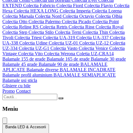
Colectia Cento
Colectia din portelan
Colectia Ever
Colectia
EXTEND
Colectia Fabricio
Colectia Fiord
Colectia Flavio
Colectia
Hexa
Colectia HEXA LONG
Colectia Imperia
Colectia Lorena
Colectia Marsala
Colectia Nord
Colectia Octavio
Colectia Olbia
Colectia Otto
Colectia Palermo
Colectia Picado
Colectia Point
Colectia Reling RS
Colectia Retris
Colectia Ring
Colectia Royal
Colectia Step
Colectia Stilo
Colectia Terni
Colectia Thin
Colectia
Tivoli
Colectia Triest
Colectia UA-319
Colectia UA-337
Colectia
UA-338
Colectia Udine
Colectia UZ-01
Colectia UZ-12
Colectia
UZ-334
Colectia UZ-G1
Colectia Vasto
Colectia Venice
Colectia
Vintage
Colectia Vito
Colectia Werona
Coletia UZ-CRA14
Balamale 155 de grade
Balamale 165 de grade
Balamale 30 grade
Balamale 45 grade
Balamale 90 de grade
BALAMALE
APLICATE
Balamale diverse
BALAMALE INCADRATE
Balamale profil aluminium
BALAMALE SEMIAPLICATE
Balamale usi sticla
Glisiere cu bile
Promo
Contact
Meniu
Banda LED & Accesorii