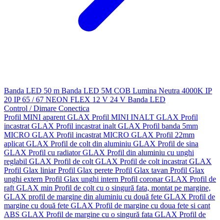
Banda LED 50 m
Banda LED 5M
COB
Lumina Neutra 4000K
IP
20
IP 65 / 67
NEON FLEX
12 V
24 V
Banda LED
Control / Dimare
Conectica
Profil MINI aparent GLAX
Profil MINI INALT GLAX
Profil
incastrat GLAX
Profil incastrat inalt GLAX
Profil banda 5mm
MICRO GLAX
Profil incastrat MICRO GLAX
Profil 22mm
aplicat GLAX
Profil de colt din aluminiu GLAX
Profil de sina
GLAX
Profil cu radiator GLAX
Profil din aluminiu cu unghi
reglabil GLAX
Profil de colt GLAX
Profil de colt incastrat GLAX
Profil Glax liniar
Profil Glax perete
Profil Glax tavan
Profil Glax
unghi extern
Profil Glax unghi intern
Profil coronar GLAX
Profil de
raft GLAX min
Profil de colt cu o singură fata, montat pe margine,
GLAX
profil de margine din aluminiu cu două fete GLAX
Profil de
margine cu două fete GLAX
Profil de margine cu doua fete si cant
ABS GLAX
Profil de margine cu o singură fata GLAX
Profil de