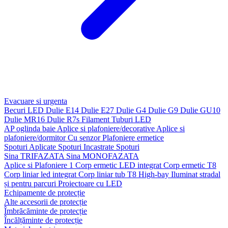
Evacuare si urgenta
Becuri LED
Dulie E14
Dulie E27
Dulie G4
Dulie G9
Dulie GU10
Dulie MR16
Dulie R7s
Filament
Tuburi LED
AP oglinda baie
Aplice si plafoniere/decorative
Aplice si
plafoniere/dormitor
Cu senzor
Plafoniere ermetice
Spoturi Aplicate
Spoturi Incastrate
Spoturi
Sina TRIFAZATA
Sina MONOFAZATA
Aplice si Plafoniere 1
Corp ermetic LED integrat
Corp ermetic T8
Corp liniar led integrat
Corp liniar tub T8
High-bay
Iluminat stradal
și pentru parcuri
Proiectoare cu LED
Echipamente de protecție
Alte accesorii de protecție
Îmbrăcăminte de protecție
Încălțăminte de protecție