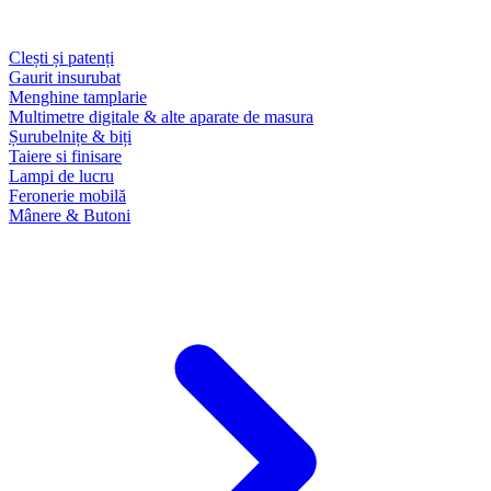
Clești și patenți
Gaurit insurubat
Menghine tamplarie
Multimetre digitale & alte aparate de masura
Șurubelnițe & biți
Taiere si finisare
Lampi de lucru
Feronerie mobilă
Mânere & Butoni