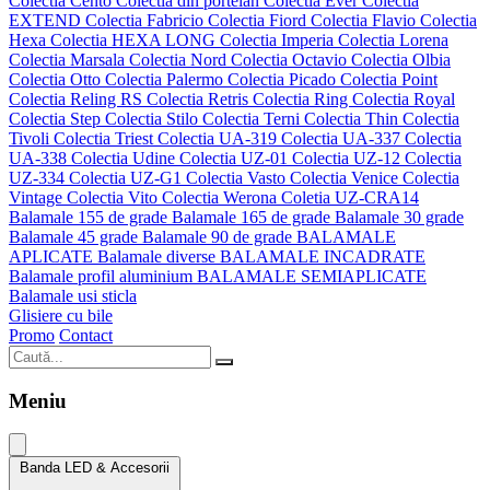
Colectia Cento
Colectia din portelan
Colectia Ever
Colectia
EXTEND
Colectia Fabricio
Colectia Fiord
Colectia Flavio
Colectia
Hexa
Colectia HEXA LONG
Colectia Imperia
Colectia Lorena
Colectia Marsala
Colectia Nord
Colectia Octavio
Colectia Olbia
Colectia Otto
Colectia Palermo
Colectia Picado
Colectia Point
Colectia Reling RS
Colectia Retris
Colectia Ring
Colectia Royal
Colectia Step
Colectia Stilo
Colectia Terni
Colectia Thin
Colectia
Tivoli
Colectia Triest
Colectia UA-319
Colectia UA-337
Colectia
UA-338
Colectia Udine
Colectia UZ-01
Colectia UZ-12
Colectia
UZ-334
Colectia UZ-G1
Colectia Vasto
Colectia Venice
Colectia
Vintage
Colectia Vito
Colectia Werona
Coletia UZ-CRA14
Balamale 155 de grade
Balamale 165 de grade
Balamale 30 grade
Balamale 45 grade
Balamale 90 de grade
BALAMALE
APLICATE
Balamale diverse
BALAMALE INCADRATE
Balamale profil aluminium
BALAMALE SEMIAPLICATE
Balamale usi sticla
Glisiere cu bile
Promo
Contact
Meniu
Banda LED & Accesorii