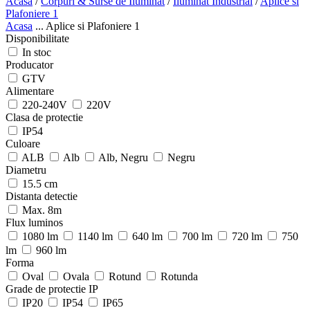
Acasa
/
Corpuri & Surse de Iluminat
/
Iluminat Industrial
/
Aplice si
Plafoniere 1
Acasa
...
Aplice si Plafoniere 1
Disponibilitate
In stoc
Producator
GTV
Alimentare
220-240V
220V
Clasa de protectie
IP54
Culoare
ALB
Alb
Alb, Negru
Negru
Diametru
15.5 cm
Distanta detectie
Max. 8m
Flux luminos
1080 lm
1140 lm
640 lm
700 lm
720 lm
750
lm
960 lm
Forma
Oval
Ovala
Rotund
Rotunda
Grade de protectie IP
IP20
IP54
IP65