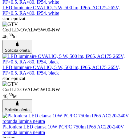
LED luminaire OVALIO, 5 W, 500 lm, IP65, AC175-265V,
PF>0.5, RA>80, IP54, white
stoc epuizat
Cod LD-OVALW5W00-NW
30
46,
lei
Solicita oferta
LED luminaire OVALIO, 5 W, 500 lm, IP65, AC175-265V,
PF>0.5, RA>80, IP54, black
stoc epuizat
Cod LD-OVALW5W10-NW
30
46,
lei
Solicita oferta
Plafoniera LED etansa 10W PC/PC 750lm IP65 AC220-240V
rotunda lumina neutra
in stoc