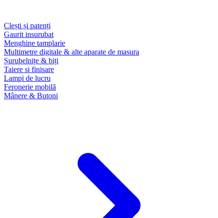
Clești și patenți
Gaurit insurubat
Menghine tamplarie
Multimetre digitale & alte aparate de masura
Șurubelnițe & biți
Taiere si finisare
Lampi de lucru
Feronerie mobilă
Mânere & Butoni