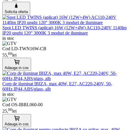
Solicita oferta
Spot LED TWINS (aplicat) 16W (12W+4W) AC110-240V 1140lm
IP20 unghi 120° 3000K 3 moduri de iluminare
in stoc
Cod LD-TWN16W-CB
60
55,
lei
Adauga in cos
Corp de iluminat IBIZA, max 40W, E27, AC220-240V, 50-
60Hz,IP44,ABS/glass, alb
in stoc
Cod OS-IBBL060-00
00
25,
lei
Adauga in cos