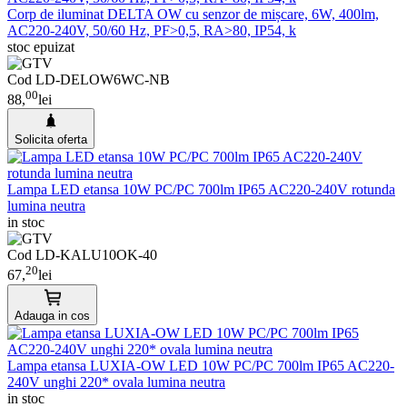
Corp de iluminat DELTA OW cu senzor de mișcare, 6W, 400lm,
AC220-240V, 50/60 Hz, PF>0,5, RA>80, IP54, k
stoc epuizat
Cod LD-DELOW6WC-NB
00
88,
lei
Solicita oferta
Lampa LED etansa 10W PC/PC 700lm IP65 AC220-240V rotunda
lumina neutra
in stoc
Cod LD-KALU10OK-40
20
67,
lei
Adauga in cos
Lampa etansa LUXIA-OW LED 10W PC/PC 700lm IP65 AC220-
240V unghi 220* ovala lumina neutra
in stoc