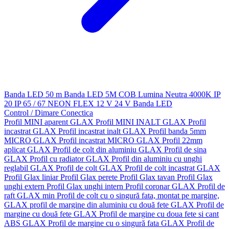
Banda LED 50 m
Banda LED 5M
COB
Lumina Neutra 4000K
IP
20
IP 65 / 67
NEON FLEX
12 V
24 V
Banda LED
Control / Dimare
Conectica
Profil MINI aparent GLAX
Profil MINI INALT GLAX
Profil
incastrat GLAX
Profil incastrat inalt GLAX
Profil banda 5mm
MICRO GLAX
Profil incastrat MICRO GLAX
Profil 22mm
aplicat GLAX
Profil de colt din aluminiu GLAX
Profil de sina
GLAX
Profil cu radiator GLAX
Profil din aluminiu cu unghi
reglabil GLAX
Profil de colt GLAX
Profil de colt incastrat GLAX
Profil Glax liniar
Profil Glax perete
Profil Glax tavan
Profil Glax
unghi extern
Profil Glax unghi intern
Profil coronar GLAX
Profil de
raft GLAX min
Profil de colt cu o singură fata, montat pe margine,
GLAX
profil de margine din aluminiu cu două fete GLAX
Profil de
margine cu două fete GLAX
Profil de margine cu doua fete si cant
ABS GLAX
Profil de margine cu o singură fata GLAX
Profil de