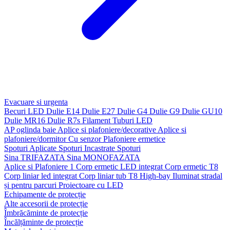
Evacuare si urgenta
Becuri LED
Dulie E14
Dulie E27
Dulie G4
Dulie G9
Dulie GU10
Dulie MR16
Dulie R7s
Filament
Tuburi LED
AP oglinda baie
Aplice si plafoniere/decorative
Aplice si
plafoniere/dormitor
Cu senzor
Plafoniere ermetice
Spoturi Aplicate
Spoturi Incastrate
Spoturi
Sina TRIFAZATA
Sina MONOFAZATA
Aplice si Plafoniere 1
Corp ermetic LED integrat
Corp ermetic T8
Corp liniar led integrat
Corp liniar tub T8
High-bay
Iluminat stradal
și pentru parcuri
Proiectoare cu LED
Echipamente de protecție
Alte accesorii de protecție
Îmbrăcăminte de protecție
Încălțăminte de protecție