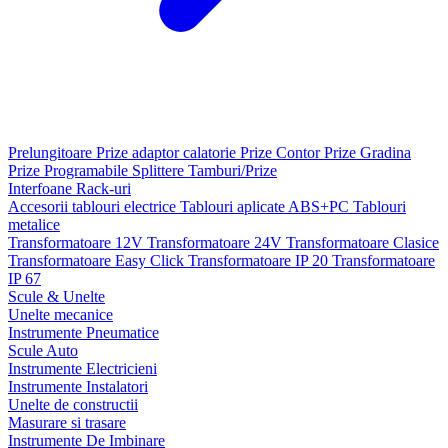
Prelungitoare
Prize adaptor calatorie
Prize Contor
Prize Gradina
Prize Programabile
Splittere
Tamburi/Prize
Interfoane
Rack-uri
Accesorii tablouri electrice
Tablouri aplicate ABS+PC
Tablouri
metalice
Transformatoare 12V
Transformatoare 24V
Transformatoare Clasice
Transformatoare Easy Click
Transformatoare IP 20
Transformatoare
IP 67
Scule & Unelte
Unelte mecanice
Instrumente Pneumatice
Scule Auto
Instrumente Electricieni
Instrumente Instalatori
Unelte de constructii
Masurare si trasare
Instrumente De Imbinare