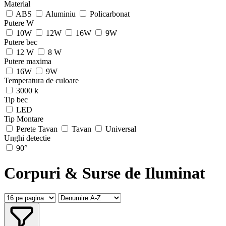
Material
ABS
Aluminiu
Policarbonat
Putere W
10W
12W
16W
9W
Putere bec
12 W
8 W
Putere maxima
16W
9W
Temperatura de culoare
3000 k
Tip bec
LED
Tip Montare
Perete Tavan
Tavan
Universal
Unghi detectie
90°
Corpuri & Surse de Iluminat