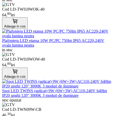
Cod LD-TWI10WOK-40
80
64,
lei
Adauga in cos
Plafoniera LED etansa 10W PC/PC 750lm IP65 AC220-240V
ovala lumina neutra
in stoc
Cod LD-TWI10WOW-40
80
64,
lei
Adauga in cos
Spot LED TWINS (aplicat) 9W (6W+3W) AC110-240V 640lm
IP20 unghi 120° 3000K 3 moduri de iluminare
stoc epuizat
Cod LD-TWN09W-CB
30
46,
lei