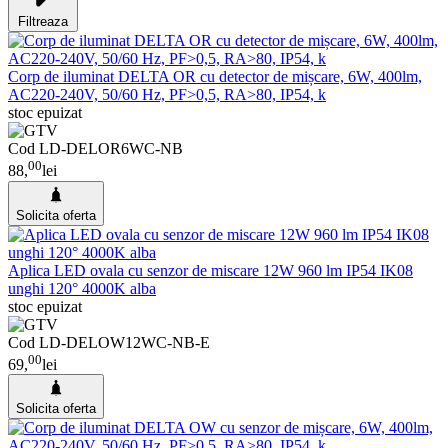
Filtreaza
Corp de iluminat DELTA OR cu detector de mișcare, 6W, 400lm,
AC220-240V, 50/60 Hz, PF>0,5, RA>80, IP54, k
stoc epuizat
Cod LD-DELOR6WC-NB
00
88,
lei
Solicita oferta
Aplica LED ovala cu senzor de miscare 12W 960 lm IP54 IK08
unghi 120° 4000K alba
stoc epuizat
Cod LD-DELOW12WC-NB-E
00
69,
lei
Solicita oferta