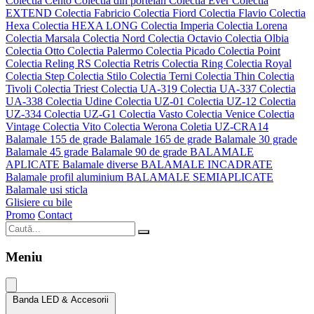
Colectia Cento
Colectia din portelan
Colectia Ever
Colectia
EXTEND
Colectia Fabricio
Colectia Fiord
Colectia Flavio
Colectia
Hexa
Colectia HEXA LONG
Colectia Imperia
Colectia Lorena
Colectia Marsala
Colectia Nord
Colectia Octavio
Colectia Olbia
Colectia Otto
Colectia Palermo
Colectia Picado
Colectia Point
Colectia Reling RS
Colectia Retris
Colectia Ring
Colectia Royal
Colectia Step
Colectia Stilo
Colectia Terni
Colectia Thin
Colectia
Tivoli
Colectia Triest
Colectia UA-319
Colectia UA-337
Colectia
UA-338
Colectia Udine
Colectia UZ-01
Colectia UZ-12
Colectia
UZ-334
Colectia UZ-G1
Colectia Vasto
Colectia Venice
Colectia
Vintage
Colectia Vito
Colectia Werona
Coletia UZ-CRA14
Balamale 155 de grade
Balamale 165 de grade
Balamale 30 grade
Balamale 45 grade
Balamale 90 de grade
BALAMALE
APLICATE
Balamale diverse
BALAMALE INCADRATE
Balamale profil aluminium
BALAMALE SEMIAPLICATE
Balamale usi sticla
Glisiere cu bile
Promo
Contact
Meniu
Banda LED & Accesorii