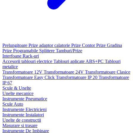
Prelungitoare
Prize adaptor calatorie
Prize Contor
Prize Gradina
Prize Programabile
Splittere
Tamburi/Prize
Interfoane
Rack-uri
Accesorii tablouri electrice
Tablouri aplicate ABS+PC
Tablouri
metalice
Transformatoare 12V
Transformatoare 24V
Transformatoare Clasice
Transformatoare Easy Click
Transformatoare IP 20
Transformatoare
IP 67
Scule & Unelte
Unelte mecanice
Instrumente Pneumatice
Scule Auto
Instrumente Electricieni
Instrumente Instalatori
Unelte de constructii
Masurare si trasare
Instrumente De Imbinare