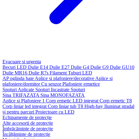
Evacuare si urgenta
Becuri LED
Dulie E14
Dulie E27
Dulie G4
Dulie G9
Dulie GU10
Dulie MR16
Dulie R7s
Filament
Tuburi LED
AP oglinda baie
Aplice si plafoniere/decorative
Aplice si
plafoniere/dormitor
Cu senzor
Plafoniere ermetice
Spoturi Aplicate
Spoturi Incastrate
Spoturi
Sina TRIFAZATA
Sina MONOFAZATA
Aplice si Plafoniere 1
Corp ermetic LED integrat
Corp ermetic T8
Corp liniar led integrat
Corp liniar tub T8
High-bay
Iluminat stradal
și pentru parcuri
Proiectoare cu LED
Echipamente de protecție
Alte accesorii de protecție
Îmbrăcăminte de protecție
Încălțăminte de protecție