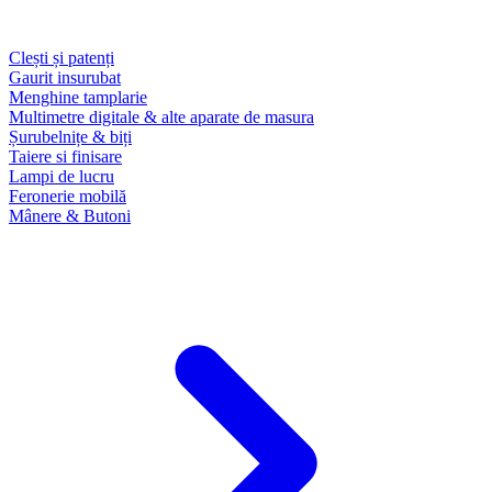
Clești și patenți
Gaurit insurubat
Menghine tamplarie
Multimetre digitale & alte aparate de masura
Șurubelnițe & biți
Taiere si finisare
Lampi de lucru
Feronerie mobilă
Mânere & Butoni