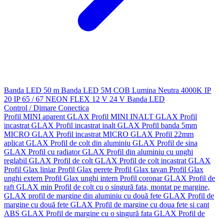
Banda LED 50 m
Banda LED 5M
COB
Lumina Neutra 4000K
IP
20
IP 65 / 67
NEON FLEX
12 V
24 V
Banda LED
Control / Dimare
Conectica
Profil MINI aparent GLAX
Profil MINI INALT GLAX
Profil
incastrat GLAX
Profil incastrat inalt GLAX
Profil banda 5mm
MICRO GLAX
Profil incastrat MICRO GLAX
Profil 22mm
aplicat GLAX
Profil de colt din aluminiu GLAX
Profil de sina
GLAX
Profil cu radiator GLAX
Profil din aluminiu cu unghi
reglabil GLAX
Profil de colt GLAX
Profil de colt incastrat GLAX
Profil Glax liniar
Profil Glax perete
Profil Glax tavan
Profil Glax
unghi extern
Profil Glax unghi intern
Profil coronar GLAX
Profil de
raft GLAX min
Profil de colt cu o singură fata, montat pe margine,
GLAX
profil de margine din aluminiu cu două fete GLAX
Profil de
margine cu două fete GLAX
Profil de margine cu doua fete si cant
ABS GLAX
Profil de margine cu o singură fata GLAX
Profil de