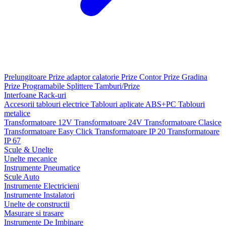
Prelungitoare
Prize adaptor calatorie
Prize Contor
Prize Gradina
Prize Programabile
Splittere
Tamburi/Prize
Interfoane
Rack-uri
Accesorii tablouri electrice
Tablouri aplicate ABS+PC
Tablouri
metalice
Transformatoare 12V
Transformatoare 24V
Transformatoare Clasice
Transformatoare Easy Click
Transformatoare IP 20
Transformatoare
IP 67
Scule & Unelte
Unelte mecanice
Instrumente Pneumatice
Scule Auto
Instrumente Electricieni
Instrumente Instalatori
Unelte de constructii
Masurare si trasare
Instrumente De Imbinare