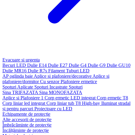
Evacuare si urgenta
Becuri LED
Dulie E14
Dulie E27
Dulie G4
Dulie G9
Dulie GU10
Dulie MR16
Dulie R7s
Filament
Tuburi LED
AP oglinda baie
Aplice si plafoniere/decorative
Aplice si
plafoniere/dormitor
Cu senzor
Plafoniere ermetice
Spoturi Aplicate
Spoturi Incastrate
Spoturi
Sina TRIFAZATA
Sina MONOFAZATA
Aplice si Plafoniere 1
Corp ermetic LED integrat
Corp ermetic T8
Corp liniar led integrat
Corp liniar tub T8
High-bay
Iluminat stradal
și pentru parcuri
Proiectoare cu LED
Echipamente de protecție
Alte accesorii de protecție
Îmbrăcăminte de protecție
Încălțăminte de protecție