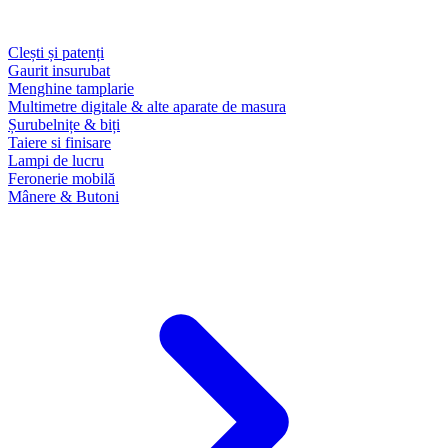
Clești și patenți
Gaurit insurubat
Menghine tamplarie
Multimetre digitale & alte aparate de masura
Șurubelnițe & biți
Taiere si finisare
Lampi de lucru
Feronerie mobilă
Mânere & Butoni