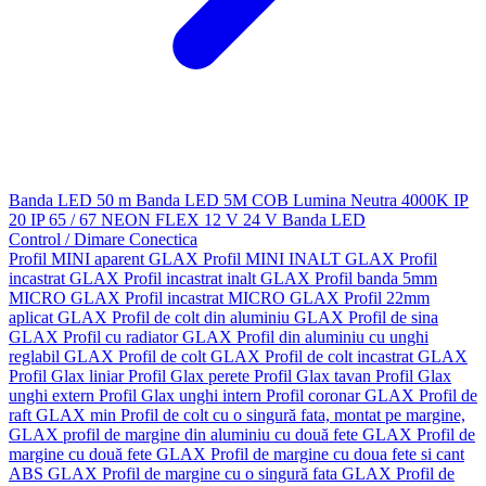
Banda LED 50 m
Banda LED 5M
COB
Lumina Neutra 4000K
IP
20
IP 65 / 67
NEON FLEX
12 V
24 V
Banda LED
Control / Dimare
Conectica
Profil MINI aparent GLAX
Profil MINI INALT GLAX
Profil
incastrat GLAX
Profil incastrat inalt GLAX
Profil banda 5mm
MICRO GLAX
Profil incastrat MICRO GLAX
Profil 22mm
aplicat GLAX
Profil de colt din aluminiu GLAX
Profil de sina
GLAX
Profil cu radiator GLAX
Profil din aluminiu cu unghi
reglabil GLAX
Profil de colt GLAX
Profil de colt incastrat GLAX
Profil Glax liniar
Profil Glax perete
Profil Glax tavan
Profil Glax
unghi extern
Profil Glax unghi intern
Profil coronar GLAX
Profil de
raft GLAX min
Profil de colt cu o singură fata, montat pe margine,
GLAX
profil de margine din aluminiu cu două fete GLAX
Profil de
margine cu două fete GLAX
Profil de margine cu doua fete si cant
ABS GLAX
Profil de margine cu o singură fata GLAX
Profil de