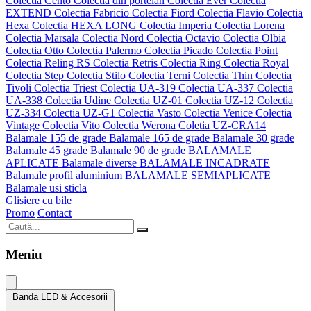
Colectia Cento
Colectia din portelan
Colectia Ever
Colectia
EXTEND
Colectia Fabricio
Colectia Fiord
Colectia Flavio
Colectia
Hexa
Colectia HEXA LONG
Colectia Imperia
Colectia Lorena
Colectia Marsala
Colectia Nord
Colectia Octavio
Colectia Olbia
Colectia Otto
Colectia Palermo
Colectia Picado
Colectia Point
Colectia Reling RS
Colectia Retris
Colectia Ring
Colectia Royal
Colectia Step
Colectia Stilo
Colectia Terni
Colectia Thin
Colectia
Tivoli
Colectia Triest
Colectia UA-319
Colectia UA-337
Colectia
UA-338
Colectia Udine
Colectia UZ-01
Colectia UZ-12
Colectia
UZ-334
Colectia UZ-G1
Colectia Vasto
Colectia Venice
Colectia
Vintage
Colectia Vito
Colectia Werona
Coletia UZ-CRA14
Balamale 155 de grade
Balamale 165 de grade
Balamale 30 grade
Balamale 45 grade
Balamale 90 de grade
BALAMALE
APLICATE
Balamale diverse
BALAMALE INCADRATE
Balamale profil aluminium
BALAMALE SEMIAPLICATE
Balamale usi sticla
Glisiere cu bile
Promo
Contact
Meniu
Banda LED & Accesorii