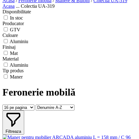
Acasa
/
Feronerie mobilă
/
Mânere & Butoni
/
Colectia UA-319
Acasa
...
Colectia UA-319
Disponibilitate
In stoc
Producator
GTV
Culoare
Aluminiu
Finisaj
Mat
Material
Aluminiu
Tip produs
Maner
Feronerie mobilă
Filtreaza