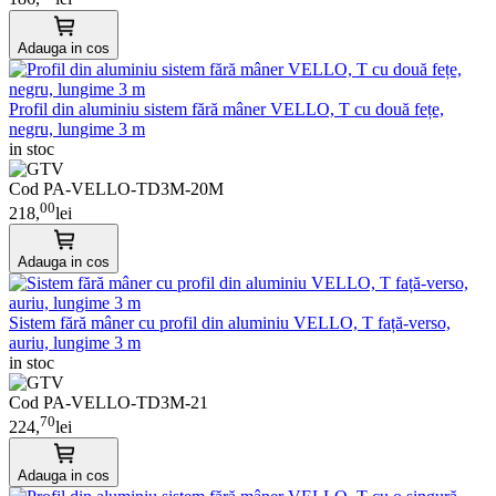
Adauga in cos
Profil din aluminiu sistem fără mâner VELLO, T cu două fețe,
negru, lungime 3 m
in stoc
Cod PA-VELLO-TD3M-20M
00
218,
lei
Adauga in cos
Sistem fără mâner cu profil din aluminiu VELLO, T față-verso,
auriu, lungime 3 m
in stoc
Cod PA-VELLO-TD3M-21
70
224,
lei
Adauga in cos