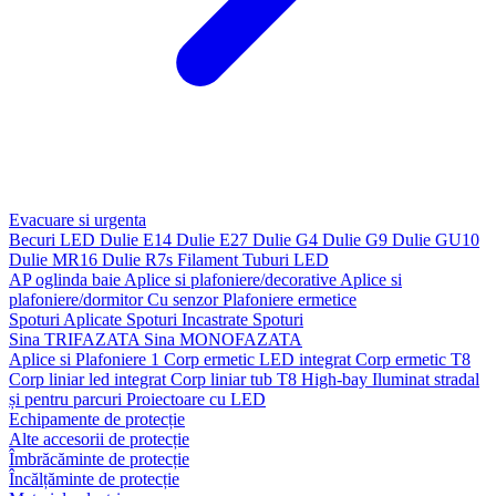
Evacuare si urgenta
Becuri LED
Dulie E14
Dulie E27
Dulie G4
Dulie G9
Dulie GU10
Dulie MR16
Dulie R7s
Filament
Tuburi LED
AP oglinda baie
Aplice si plafoniere/decorative
Aplice si
plafoniere/dormitor
Cu senzor
Plafoniere ermetice
Spoturi Aplicate
Spoturi Incastrate
Spoturi
Sina TRIFAZATA
Sina MONOFAZATA
Aplice si Plafoniere 1
Corp ermetic LED integrat
Corp ermetic T8
Corp liniar led integrat
Corp liniar tub T8
High-bay
Iluminat stradal
și pentru parcuri
Proiectoare cu LED
Echipamente de protecție
Alte accesorii de protecție
Îmbrăcăminte de protecție
Încălțăminte de protecție