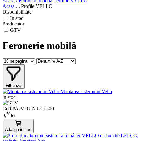
Acasa
/
Feronerie mobilă
/
Profile VELLO
Acasa
...
Profile VELLO
Disponibilitate
In stoc
Producator
GTV
Feronerie mobilă
Filtreaza
Montarea sistemului Vello
in stoc
Cod PA-MOUNT-GL-00
50
9,
lei
Adauga in cos