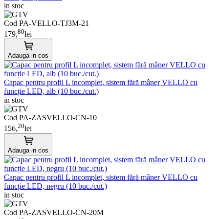
in stoc
Cod PA-VELLO-TJ3M-21
80
179,
lei
Adauga in cos
Capac pentru profil L incomplet, sistem fără mâner VELLO cu
funcție LED, alb (10 buc./cut.)
in stoc
Cod PA-ZASVELLO-CN-10
20
156,
lei
Adauga in cos
Capac pentru profil L incomplet, sistem fără mâner VELLO cu
funcție LED, negru (10 buc./cut.)
in stoc
Cod PA-ZASVELLO-CN-20M