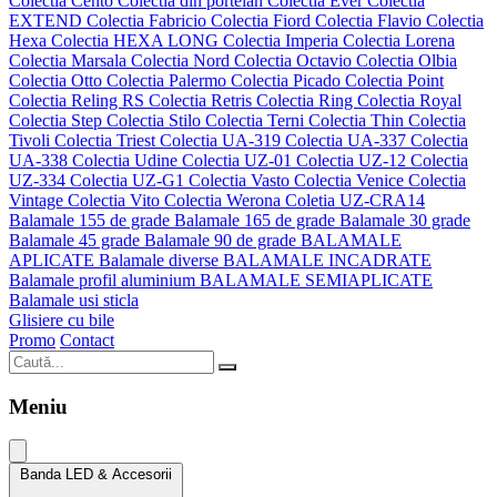
Colectia Cento
Colectia din portelan
Colectia Ever
Colectia
EXTEND
Colectia Fabricio
Colectia Fiord
Colectia Flavio
Colectia
Hexa
Colectia HEXA LONG
Colectia Imperia
Colectia Lorena
Colectia Marsala
Colectia Nord
Colectia Octavio
Colectia Olbia
Colectia Otto
Colectia Palermo
Colectia Picado
Colectia Point
Colectia Reling RS
Colectia Retris
Colectia Ring
Colectia Royal
Colectia Step
Colectia Stilo
Colectia Terni
Colectia Thin
Colectia
Tivoli
Colectia Triest
Colectia UA-319
Colectia UA-337
Colectia
UA-338
Colectia Udine
Colectia UZ-01
Colectia UZ-12
Colectia
UZ-334
Colectia UZ-G1
Colectia Vasto
Colectia Venice
Colectia
Vintage
Colectia Vito
Colectia Werona
Coletia UZ-CRA14
Balamale 155 de grade
Balamale 165 de grade
Balamale 30 grade
Balamale 45 grade
Balamale 90 de grade
BALAMALE
APLICATE
Balamale diverse
BALAMALE INCADRATE
Balamale profil aluminium
BALAMALE SEMIAPLICATE
Balamale usi sticla
Glisiere cu bile
Promo
Contact
Meniu
Banda LED & Accesorii