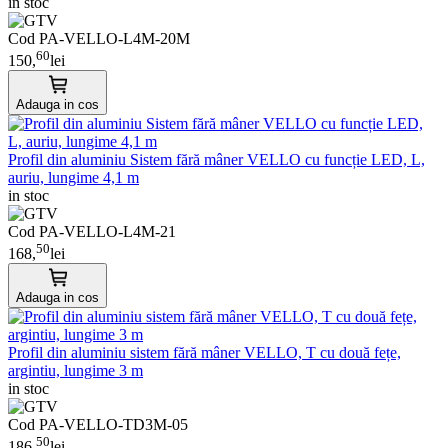
in stoc
Cod PA-VELLO-L4M-20M
60
150,
lei
Adauga in cos
Profil din aluminiu Sistem fără mâner VELLO cu funcție LED, L,
auriu, lungime 4,1 m
in stoc
Cod PA-VELLO-L4M-21
50
168,
lei
Adauga in cos
Profil din aluminiu sistem fără mâner VELLO, T cu două fețe,
argintiu, lungime 3 m
in stoc
Cod PA-VELLO-TD3M-05
50
186,
lei