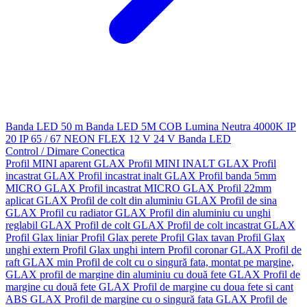
Banda LED 50 m
Banda LED 5M
COB
Lumina Neutra 4000K
IP
20
IP 65 / 67
NEON FLEX
12 V
24 V
Banda LED
Control / Dimare
Conectica
Profil MINI aparent GLAX
Profil MINI INALT GLAX
Profil
incastrat GLAX
Profil incastrat inalt GLAX
Profil banda 5mm
MICRO GLAX
Profil incastrat MICRO GLAX
Profil 22mm
aplicat GLAX
Profil de colt din aluminiu GLAX
Profil de sina
GLAX
Profil cu radiator GLAX
Profil din aluminiu cu unghi
reglabil GLAX
Profil de colt GLAX
Profil de colt incastrat GLAX
Profil Glax liniar
Profil Glax perete
Profil Glax tavan
Profil Glax
unghi extern
Profil Glax unghi intern
Profil coronar GLAX
Profil de
raft GLAX min
Profil de colt cu o singură fata, montat pe margine,
GLAX
profil de margine din aluminiu cu două fete GLAX
Profil de
margine cu două fete GLAX
Profil de margine cu doua fete si cant
ABS GLAX
Profil de margine cu o singură fata GLAX
Profil de