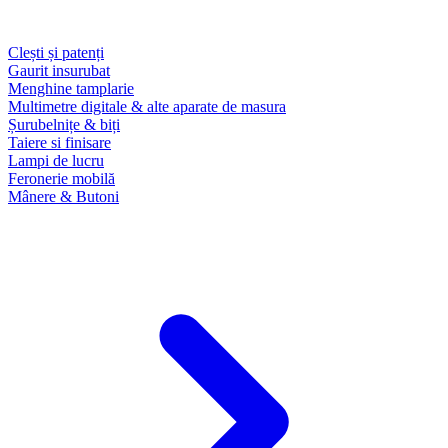
Clești și patenți
Gaurit insurubat
Menghine tamplarie
Multimetre digitale & alte aparate de masura
Șurubelnițe & biți
Taiere si finisare
Lampi de lucru
Feronerie mobilă
Mânere & Butoni