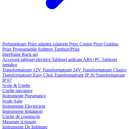
Prelungitoare
Prize adaptor calatorie
Prize Contor
Prize Gradina
Prize Programabile
Splittere
Tamburi/Prize
Interfoane
Rack-uri
Accesorii tablouri electrice
Tablouri aplicate ABS+PC
Tablouri
metalice
Transformatoare 12V
Transformatoare 24V
Transformatoare Clasice
Transformatoare Easy Click
Transformatoare IP 20
Transformatoare
IP 67
Scule & Unelte
Unelte mecanice
Instrumente Pneumatice
Scule Auto
Instrumente Electricieni
Instrumente Instalatori
Unelte de constructii
Masurare si trasare
Instrumente De Imbinare