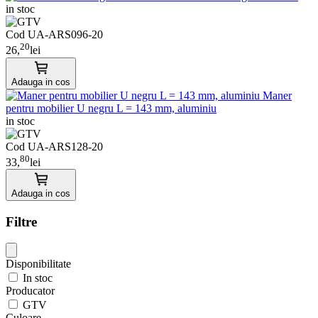
in stoc
Cod UA-ARS096-20
20
26,
lei
Adauga in cos
Maner
pentru mobilier U negru L = 143 mm, aluminiu
in stoc
Cod UA-ARS128-20
80
33,
lei
Adauga in cos
Filtre
Disponibilitate
In stoc
Producator
GTV
Culoare