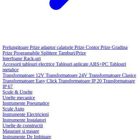
Prelungitoare
Prize adaptor calatorie
Prize Contor
Prize Gradina
Prize Programabile
Splittere
Tamburi/Prize
Interfoane
Rack-uri
Accesorii tablouri electrice
Tablouri aplicate ABS+PC
Tablouri
metalice
Transformatoare 12V
Transformatoare 24V
Transformatoare Clasice
Transformatoare Easy Click
Transformatoare IP 20
Transformatoare
IP 67
Scule & Unelte
Unelte mecanice
Instrumente Pneumatice
Scule Auto
Instrumente Electricieni
Instrumente Instalatori
Unelte de constructii
Masurare si trasare
Instrumente De Imbinare