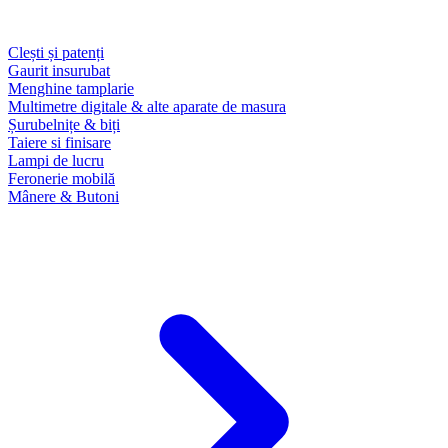
Clești și patenți
Gaurit insurubat
Menghine tamplarie
Multimetre digitale & alte aparate de masura
Șurubelnițe & biți
Taiere si finisare
Lampi de lucru
Feronerie mobilă
Mânere & Butoni