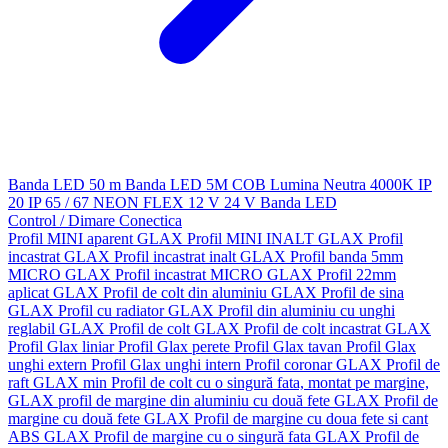
Banda LED 50 m
Banda LED 5M
COB
Lumina Neutra 4000K
IP
20
IP 65 / 67
NEON FLEX
12 V
24 V
Banda LED
Control / Dimare
Conectica
Profil MINI aparent GLAX
Profil MINI INALT GLAX
Profil
incastrat GLAX
Profil incastrat inalt GLAX
Profil banda 5mm
MICRO GLAX
Profil incastrat MICRO GLAX
Profil 22mm
aplicat GLAX
Profil de colt din aluminiu GLAX
Profil de sina
GLAX
Profil cu radiator GLAX
Profil din aluminiu cu unghi
reglabil GLAX
Profil de colt GLAX
Profil de colt incastrat GLAX
Profil Glax liniar
Profil Glax perete
Profil Glax tavan
Profil Glax
unghi extern
Profil Glax unghi intern
Profil coronar GLAX
Profil de
raft GLAX min
Profil de colt cu o singură fata, montat pe margine,
GLAX
profil de margine din aluminiu cu două fete GLAX
Profil de
margine cu două fete GLAX
Profil de margine cu doua fete si cant
ABS GLAX
Profil de margine cu o singură fata GLAX
Profil de