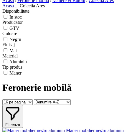
Acasa
/
Feronerie mobilă
/
Mânere & Butoni
/
Colectia Ares
Acasa
...
Colectia Ares
Disponibilitate
In stoc
Producator
GTV
Culoare
Negru
Finisaj
Mat
Material
Aluminiu
Tip produs
Maner
Feronerie mobilă
Filtreaza
Maner mobilier negru aluminiu