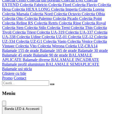
Colectia Cento
Colectia din portelan
Colectia Ever
Colectia
EXTEND
Colectia Fabricio
Colectia Fiord
Colectia Flavio
Colectia
Hexa
Colectia HEXA LONG
Colectia Imperia
Colectia Lorena
Colectia Marsala
Colectia Nord
Colectia Octavio
Colectia Olbia
Colectia Otto
Colectia Palermo
Colectia Picado
Colectia Point
Colectia Reling RS
Colectia Retris
Colectia Ring
Colectia Royal
Colectia Step
Colectia Stilo
Colectia Terni
Colectia Thin
Colectia
Tivoli
Colectia Triest
Colectia UA-319
Colectia UA-337
Colectia
UA-338
Colectia Udine
Colectia UZ-01
Colectia UZ-12
Colectia
UZ-334
Colectia UZ-G1
Colectia Vasto
Colectia Venice
Colectia
Vintage
Colectia Vito
Colectia Werona
Coletia UZ-CRA14
Balamale 155 de grade
Balamale 165 de grade
Balamale 30 grade
Balamale 45 grade
Balamale 90 de grade
BALAMALE
APLICATE
Balamale diverse
BALAMALE INCADRATE
Balamale profil aluminium
BALAMALE SEMIAPLICATE
Balamale usi sticla
Glisiere cu bile
Promo
Contact
Meniu
Banda LED & Accesorii