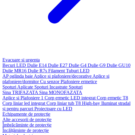
Evacuare si urgenta
Becuri LED
Dulie E14
Dulie E27
Dulie G4
Dulie G9
Dulie GU10
Dulie MR16
Dulie R7s
Filament
Tuburi LED
AP oglinda baie
Aplice si plafoniere/decorative
Aplice si
plafoniere/dormitor
Cu senzor
Plafoniere ermetice
Spoturi Aplicate
Spoturi Incastrate
Spoturi
Sina TRIFAZATA
Sina MONOFAZATA
Aplice si Plafoniere 1
Corp ermetic LED integrat
Corp ermetic T8
Corp liniar led integrat
Corp liniar tub T8
High-bay
Iluminat stradal
și pentru parcuri
Proiectoare cu LED
Echipamente de protecție
Alte accesorii de protecție
Îmbrăcăminte de protecție
Încălțăminte de protecție