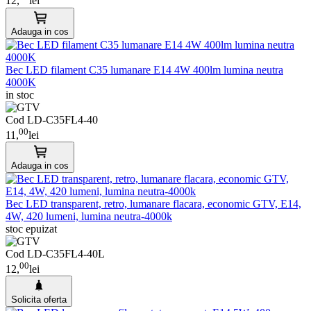
12,
lei
Adauga in cos
Bec LED filament C35 lumanare E14 4W 400lm lumina neutra
4000K
in stoc
Cod LD-C35FL4-40
00
11,
lei
Adauga in cos
Bec LED transparent, retro, lumanare flacara, economic GTV, E14,
4W, 420 lumeni, lumina neutra-4000k
stoc epuizat
Cod LD-C35FL4-40L
00
12,
lei
Solicita oferta