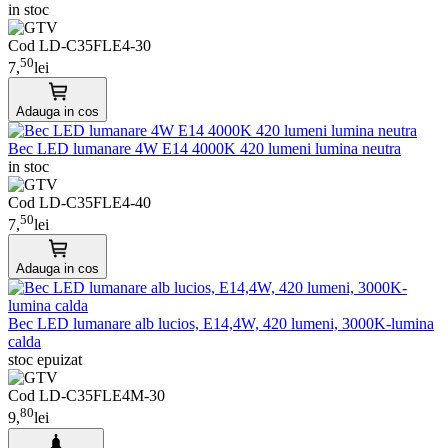
in stoc
Cod LD-C35FLE4-30
50
7,
lei
Adauga in cos
Bec LED lumanare 4W E14 4000K 420 lumeni lumina neutra
in stoc
Cod LD-C35FLE4-40
50
7,
lei
Adauga in cos
Bec LED lumanare alb lucios, E14,4W, 420 lumeni, 3000K-lumina
calda
stoc epuizat
Cod LD-C35FLE4M-30
80
9,
lei