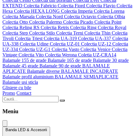
Colectia Cento
Colectia din portelan
Colectia Ever
Colectia
EXTEND
Colectia Fabricio
Colectia Fiord
Colectia Flavio
Colectia
Hexa
Colectia HEXA LONG
Colectia Imperia
Colectia Lorena
Colectia Marsala
Colectia Nord
Colectia Octavio
Colectia Olbia
Colectia Otto
Colectia Palermo
Colectia Picado
Colectia Point
Colectia Reling RS
Colectia Retris
Colectia Ring
Colectia Royal
Colectia Step
Colectia Stilo
Colectia Terni
Colectia Thin
Colectia
Tivoli
Colectia Triest
Colectia UA-319
Colectia UA-337
Colectia
UA-338
Colectia Udine
Colectia UZ-01
Colectia UZ-12
Colectia
UZ-334
Colectia UZ-G1
Colectia Vasto
Colectia Venice
Colectia
Vintage
Colectia Vito
Colectia Werona
Coletia UZ-CRA14
Balamale 155 de grade
Balamale 165 de grade
Balamale 30 grade
Balamale 45 grade
Balamale 90 de grade
BALAMALE
APLICATE
Balamale diverse
BALAMALE INCADRATE
Balamale profil aluminium
BALAMALE SEMIAPLICATE
Balamale usi sticla
Glisiere cu bile
Promo
Contact
Meniu
Banda LED & Accesorii