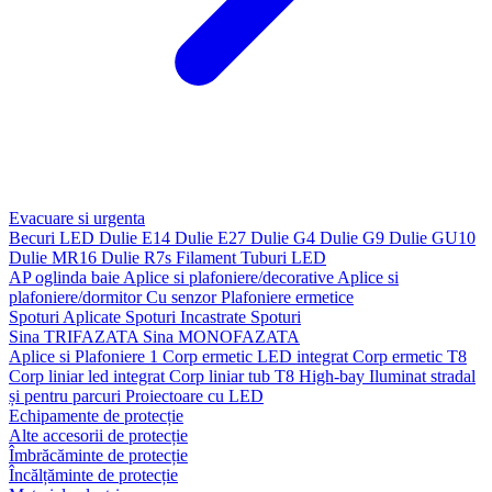
Evacuare si urgenta
Becuri LED
Dulie E14
Dulie E27
Dulie G4
Dulie G9
Dulie GU10
Dulie MR16
Dulie R7s
Filament
Tuburi LED
AP oglinda baie
Aplice si plafoniere/decorative
Aplice si
plafoniere/dormitor
Cu senzor
Plafoniere ermetice
Spoturi Aplicate
Spoturi Incastrate
Spoturi
Sina TRIFAZATA
Sina MONOFAZATA
Aplice si Plafoniere 1
Corp ermetic LED integrat
Corp ermetic T8
Corp liniar led integrat
Corp liniar tub T8
High-bay
Iluminat stradal
și pentru parcuri
Proiectoare cu LED
Echipamente de protecție
Alte accesorii de protecție
Îmbrăcăminte de protecție
Încălțăminte de protecție