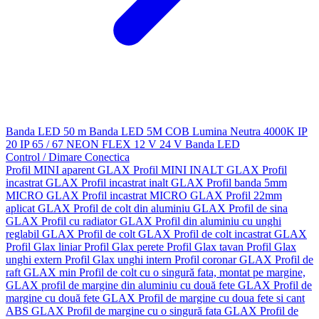
Banda LED 50 m
Banda LED 5M
COB
Lumina Neutra 4000K
IP
20
IP 65 / 67
NEON FLEX
12 V
24 V
Banda LED
Control / Dimare
Conectica
Profil MINI aparent GLAX
Profil MINI INALT GLAX
Profil
incastrat GLAX
Profil incastrat inalt GLAX
Profil banda 5mm
MICRO GLAX
Profil incastrat MICRO GLAX
Profil 22mm
aplicat GLAX
Profil de colt din aluminiu GLAX
Profil de sina
GLAX
Profil cu radiator GLAX
Profil din aluminiu cu unghi
reglabil GLAX
Profil de colt GLAX
Profil de colt incastrat GLAX
Profil Glax liniar
Profil Glax perete
Profil Glax tavan
Profil Glax
unghi extern
Profil Glax unghi intern
Profil coronar GLAX
Profil de
raft GLAX min
Profil de colt cu o singură fata, montat pe margine,
GLAX
profil de margine din aluminiu cu două fete GLAX
Profil de
margine cu două fete GLAX
Profil de margine cu doua fete si cant
ABS GLAX
Profil de margine cu o singură fata GLAX
Profil de