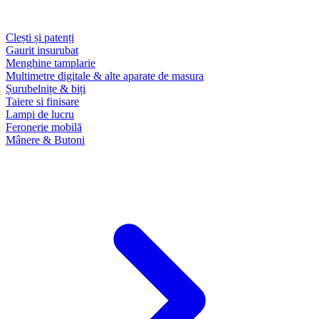
Clești și patenți
Gaurit insurubat
Menghine tamplarie
Multimetre digitale & alte aparate de masura
Șurubelnițe & biți
Taiere si finisare
Lampi de lucru
Feronerie mobilă
Mânere & Butoni