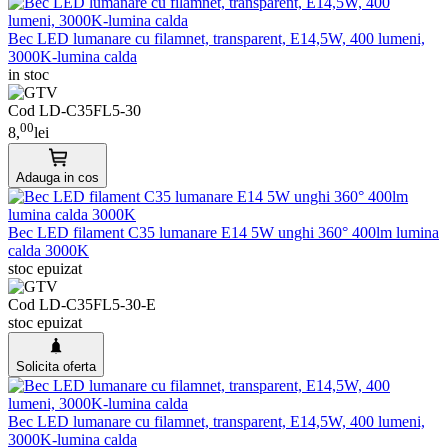
Bec LED lumanare cu filamnet, transparent, E14,5W, 400 lumeni,
3000K-lumina calda
in stoc
Cod LD-C35FL5-30
00
8,
lei
Adauga in cos
Bec LED filament C35 lumanare E14 5W unghi 360° 400lm lumina
calda 3000K
stoc epuizat
Cod LD-C35FL5-30-E
stoc epuizat
Solicita oferta
Bec LED lumanare cu filamnet, transparent, E14,5W, 400 lumeni,
3000K-lumina calda