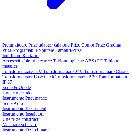
Prelungitoare
Prize adaptor calatorie
Prize Contor
Prize Gradina
Prize Programabile
Splittere
Tamburi/Prize
Interfoane
Rack-uri
Accesorii tablouri electrice
Tablouri aplicate ABS+PC
Tablouri
metalice
Transformatoare 12V
Transformatoare 24V
Transformatoare Clasice
Transformatoare Easy Click
Transformatoare IP 20
Transformatoare
IP 67
Scule & Unelte
Unelte mecanice
Instrumente Pneumatice
Scule Auto
Instrumente Electricieni
Instrumente Instalatori
Unelte de constructii
Masurare si trasare
Instrumente De Imbinare