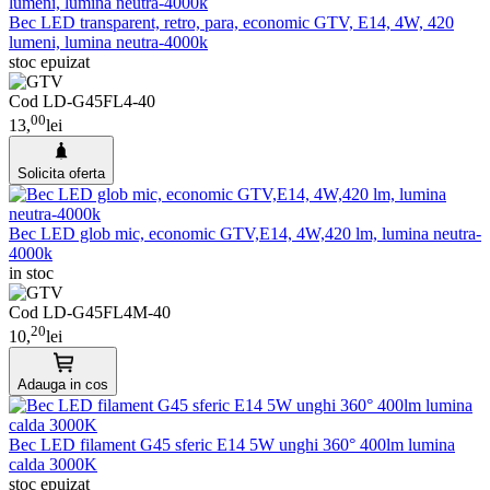
Bec LED transparent, retro, para, economic GTV, E14, 4W, 420
lumeni, lumina neutra-4000k
stoc epuizat
Cod LD-G45FL4-40
00
13,
lei
Solicita oferta
Bec LED glob mic, economic GTV,E14, 4W,420 lm, lumina neutra-
4000k
in stoc
Cod LD-G45FL4M-40
20
10,
lei
Adauga in cos
Bec LED filament G45 sferic E14 5W unghi 360° 400lm lumina
calda 3000K
stoc epuizat