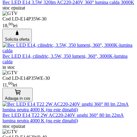
Bec LED E14 3.5W 320lm AC220-240V 360° lumina calda 3000K
stoc epuizat
Cod LD-E14P35W-30
00
18,
lei
Solicita oferta
Bec LED E14, cilindric, 3.5W, 350 lumeni, 360°, 3000K-lumina
calda
in stoc
Cod LD-E14P35WE-30
60
11,
lei
Adauga in cos
Bec LED E14 T22 2W AC220-240V unghi 360° 80 lm 22mA
lumina neutra 4000 K (nu este dimabil)
stoc epuizat