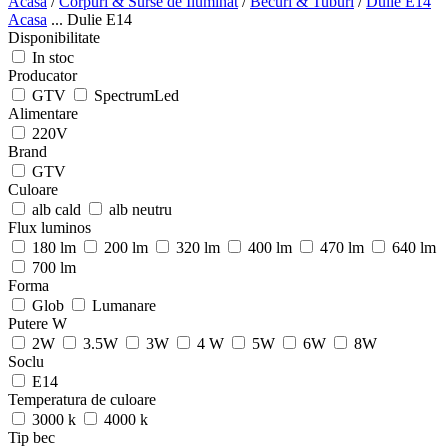
Acasa
/
Corpuri & Surse de Iluminat
/
Becuri & Tuburi
/
Dulie E14
Acasa
...
Dulie E14
Disponibilitate
In stoc
Producator
GTV
SpectrumLed
Alimentare
220V
Brand
GTV
Culoare
alb cald
alb neutru
Flux luminos
180 lm
200 lm
320 lm
400 lm
470 lm
640 lm
700 lm
Forma
Glob
Lumanare
Putere W
2W
3.5W
3W
4 W
5W
6W
8W
Soclu
E14
Temperatura de culoare
3000 k
4000 k
Tip bec