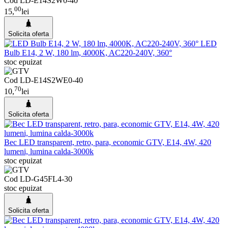
Cod LD-E14S2W0-40
00
15,
lei
Solicita oferta
LED
Bulb E14, 2 W, 180 lm, 4000K, AC220-240V, 360°
stoc epuizat
Cod LD-E14S2WE0-40
70
10,
lei
Solicita oferta
Bec LED transparent, retro, para, economic GTV, E14, 4W, 420
lumeni, lumina calda-3000k
stoc epuizat
Cod LD-G45FL4-30
stoc epuizat
Solicita oferta