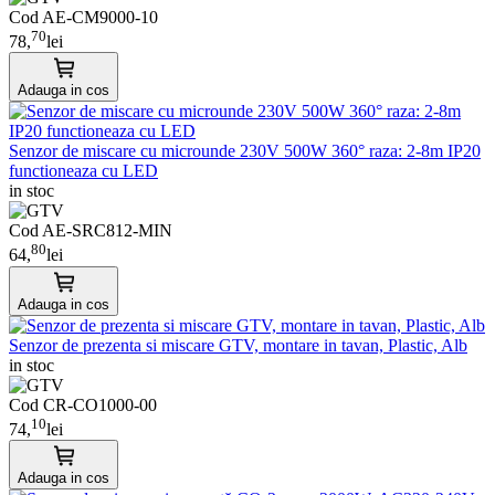
Cod AE-CM9000-10
70
78,
lei
Adauga in cos
Senzor de miscare cu microunde 230V 500W 360° raza: 2-8m IP20
functioneaza cu LED
in stoc
Cod AE-SRC812-MIN
80
64,
lei
Adauga in cos
Senzor de prezenta si miscare GTV, montare in tavan, Plastic, Alb
in stoc
Cod CR-CO1000-00
10
74,
lei
Adauga in cos