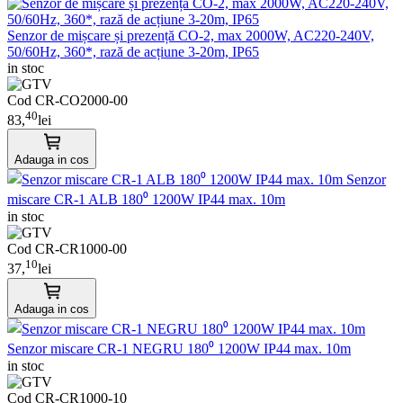
Senzor de mișcare și prezență CO-2, max 2000W, AC220-240V,
50/60Hz, 360*, rază de acțiune 3-20m, IP65
in stoc
Cod CR-CO2000-00
40
83,
lei
Adauga in cos
Senzor
miscare CR-1 ALB 180⁰ 1200W IP44 max. 10m
in stoc
Cod CR-CR1000-00
10
37,
lei
Adauga in cos
Senzor miscare CR-1 NEGRU 180⁰ 1200W IP44 max. 10m
in stoc
Cod CR-CR1000-10