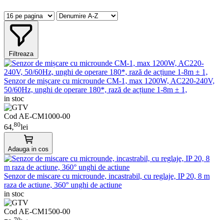
Filtreaza
Senzor de mișcare cu microunde CM-1, max 1200W, AC220-240V,
50/60Hz, unghi de operare 180*, rază de acțiune 1-8m ± 1,
in stoc
Cod AE-CM1000-00
80
64,
lei
Adauga in cos
Senzor de miscare cu microunde, incastrabil, cu reglaje, IP 20, 8 m
raza de actiune, 360° unghi de actiune
in stoc
Cod AE-CM1500-00
70