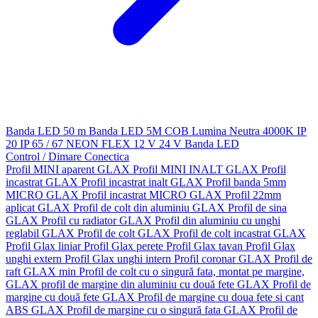
Banda LED 50 m
Banda LED 5M
COB
Lumina Neutra 4000K
IP
20
IP 65 / 67
NEON FLEX
12 V
24 V
Banda LED
Control / Dimare
Conectica
Profil MINI aparent GLAX
Profil MINI INALT GLAX
Profil
incastrat GLAX
Profil incastrat inalt GLAX
Profil banda 5mm
MICRO GLAX
Profil incastrat MICRO GLAX
Profil 22mm
aplicat GLAX
Profil de colt din aluminiu GLAX
Profil de sina
GLAX
Profil cu radiator GLAX
Profil din aluminiu cu unghi
reglabil GLAX
Profil de colt GLAX
Profil de colt incastrat GLAX
Profil Glax liniar
Profil Glax perete
Profil Glax tavan
Profil Glax
unghi extern
Profil Glax unghi intern
Profil coronar GLAX
Profil de
raft GLAX min
Profil de colt cu o singură fata, montat pe margine,
GLAX
profil de margine din aluminiu cu două fete GLAX
Profil de
margine cu două fete GLAX
Profil de margine cu doua fete si cant
ABS GLAX
Profil de margine cu o singură fata GLAX
Profil de