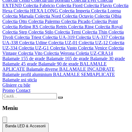
Colectia Cento
Colectia din portelan
Colectia Ever
Colectia
EXTEND
Colectia Fabricio
Colectia Fiord
Colectia Flavio
Colectia
Hexa
Colectia HEXA LONG
Colectia Imperia
Colectia Lorena
Colectia Marsala
Colectia Nord
Colectia Octavio
Colectia Olbia
Colectia Otto
Colectia Palermo
Colectia Picado
Colectia Point
Colectia Reling RS
Colectia Retris
Colectia Ring
Colectia Royal
Colectia Step
Colectia Stilo
Colectia Terni
Colectia Thin
Colectia
Tivoli
Colectia Triest
Colectia UA-319
Colectia UA-337
Colectia
UA-338
Colectia Udine
Colectia UZ-01
Colectia UZ-12
Colectia
UZ-334
Colectia UZ-G1
Colectia Vasto
Colectia Venice
Colectia
Vintage
Colectia Vito
Colectia Werona
Coletia UZ-CRA14
Balamale 155 de grade
Balamale 165 de grade
Balamale 30 grade
Balamale 45 grade
Balamale 90 de grade
BALAMALE
APLICATE
Balamale diverse
BALAMALE INCADRATE
Balamale profil aluminium
BALAMALE SEMIAPLICATE
Balamale usi sticla
Glisiere cu bile
Promo
Contact
Meniu
Banda LED & Accesorii