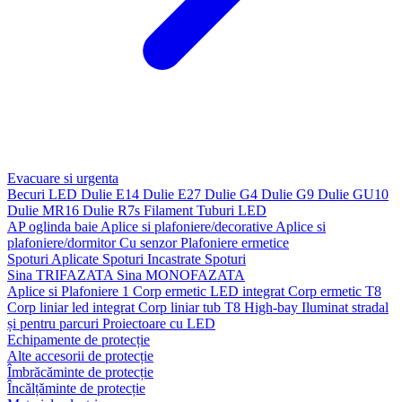
Evacuare si urgenta
Becuri LED
Dulie E14
Dulie E27
Dulie G4
Dulie G9
Dulie GU10
Dulie MR16
Dulie R7s
Filament
Tuburi LED
AP oglinda baie
Aplice si plafoniere/decorative
Aplice si
plafoniere/dormitor
Cu senzor
Plafoniere ermetice
Spoturi Aplicate
Spoturi Incastrate
Spoturi
Sina TRIFAZATA
Sina MONOFAZATA
Aplice si Plafoniere 1
Corp ermetic LED integrat
Corp ermetic T8
Corp liniar led integrat
Corp liniar tub T8
High-bay
Iluminat stradal
și pentru parcuri
Proiectoare cu LED
Echipamente de protecție
Alte accesorii de protecție
Îmbrăcăminte de protecție
Încălțăminte de protecție