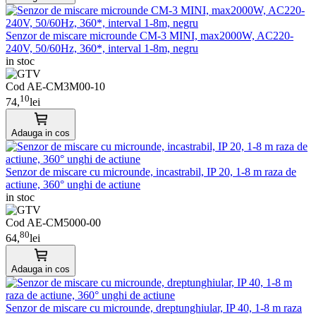
Senzor de miscare microunde CM-3 MINI, max2000W, AC220-
240V, 50/60Hz, 360*, interval 1-8m, negru
in stoc
Cod AE-CM3M00-10
10
74,
lei
Adauga in cos
Senzor de miscare cu microunde, incastrabil, IP 20, 1-8 m raza de
actiune, 360° unghi de actiune
in stoc
Cod AE-CM5000-00
80
64,
lei
Adauga in cos
Senzor de miscare cu microunde, dreptunghiular, IP 40, 1-8 m raza