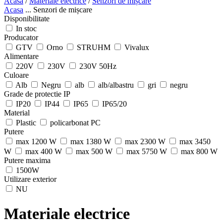
Acasa
/
Materiale electrice
/
Senzori de mișcare
Acasa
...
Senzori de mișcare
Disponibilitate
In stoc
Producator
GTV
Orno
STRUHM
Vivalux
Alimentare
220V
230V
230V 50Hz
Culoare
Alb
Negru
alb
alb/albastru
gri
negru
Grade de protectie IP
IP20
IP44
IP65
IP65/20
Material
Plastic
policarbonat PC
Putere
max 1200 W
max 1380 W
max 2300 W
max 3450
W
max 400 W
max 500 W
max 5750 W
max 800 W
Putere maxima
1500W
Utilizare exterior
NU
Materiale electrice