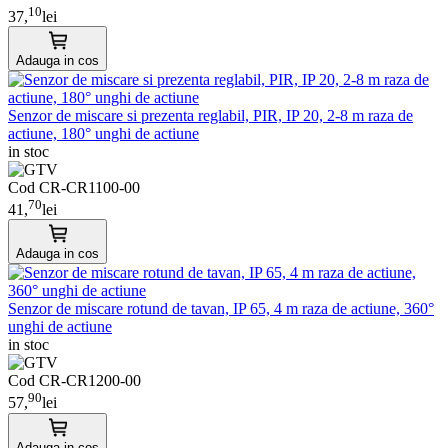
10
37,
lei
Adauga in cos
Senzor de miscare si prezenta reglabil, PIR, IP 20, 2-8 m raza de
actiune, 180° unghi de actiune
in stoc
Cod CR-CR1100-00
70
41,
lei
Adauga in cos
Senzor de miscare rotund de tavan, IP 65, 4 m raza de actiune, 360°
unghi de actiune
in stoc
Cod CR-CR1200-00
90
57,
lei
Adauga in cos