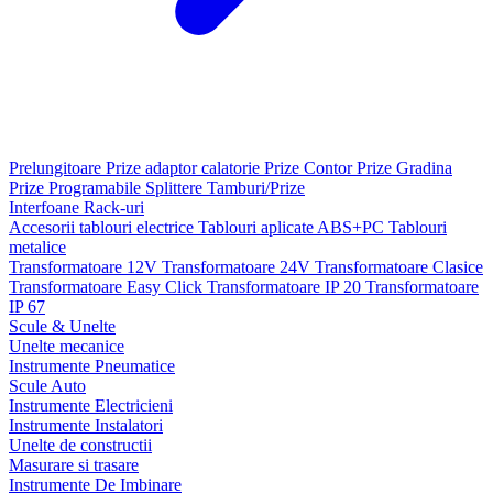
Prelungitoare
Prize adaptor calatorie
Prize Contor
Prize Gradina
Prize Programabile
Splittere
Tamburi/Prize
Interfoane
Rack-uri
Accesorii tablouri electrice
Tablouri aplicate ABS+PC
Tablouri
metalice
Transformatoare 12V
Transformatoare 24V
Transformatoare Clasice
Transformatoare Easy Click
Transformatoare IP 20
Transformatoare
IP 67
Scule & Unelte
Unelte mecanice
Instrumente Pneumatice
Scule Auto
Instrumente Electricieni
Instrumente Instalatori
Unelte de constructii
Masurare si trasare
Instrumente De Imbinare