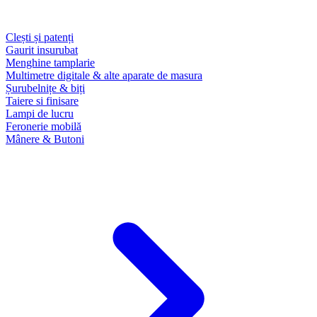
Clești și patenți
Gaurit insurubat
Menghine tamplarie
Multimetre digitale & alte aparate de masura
Șurubelnițe & biți
Taiere si finisare
Lampi de lucru
Feronerie mobilă
Mânere & Butoni