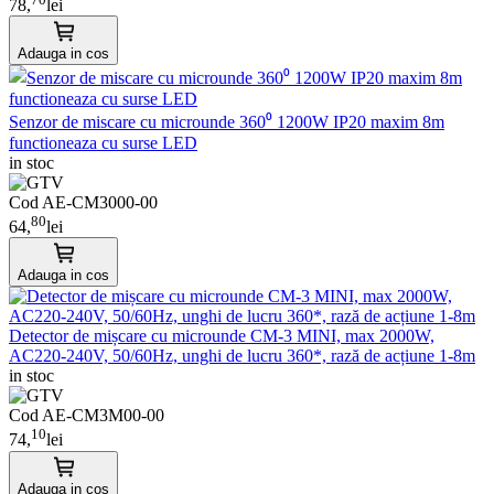
78,
lei
Adauga in cos
Senzor de miscare cu microunde 360⁰ 1200W IP20 maxim 8m
functioneaza cu surse LED
in stoc
Cod AE-CM3000-00
80
64,
lei
Adauga in cos
Detector de mișcare cu microunde CM-3 MINI, max 2000W,
AC220-240V, 50/60Hz, unghi de lucru 360*, rază de acțiune 1-8m
in stoc
Cod AE-CM3M00-00
10
74,
lei
Adauga in cos