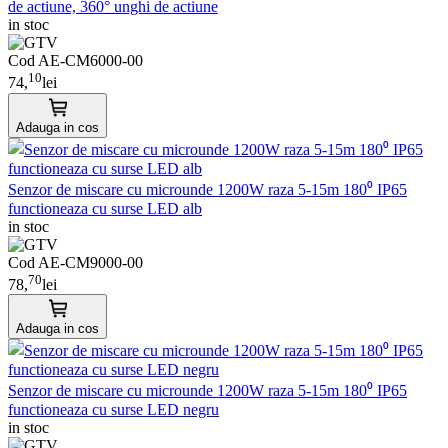
de actiune, 360° unghi de actiune
in stoc
Cod AE-CM6000-00
10
74,
lei
Adauga in cos
Senzor de miscare cu microunde 1200W raza 5-15m 180⁰ IP65
functioneaza cu surse LED alb
in stoc
Cod AE-CM9000-00
70
78,
lei
Adauga in cos
Senzor de miscare cu microunde 1200W raza 5-15m 180⁰ IP65
functioneaza cu surse LED negru
in stoc