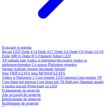
Evacuare si urgenta
Becuri LED
Dulie E14
Dulie E27
Dulie G4
Dulie G9
Dulie GU10
Dulie MR16
Dulie R7s
Filament
Tuburi LED
AP oglinda baie
Aplice si plafoniere/decorative
Aplice si
plafoniere/dormitor
Cu senzor
Plafoniere ermetice
Spoturi Aplicate
Spoturi Incastrate
Spoturi
Sina TRIFAZATA
Sina MONOFAZATA
Aplice si Plafoniere 1
Corp ermetic LED integrat
Corp ermetic T8
Corp liniar led integrat
Corp liniar tub T8
High-bay
Iluminat stradal
și pentru parcuri
Proiectoare cu LED
Echipamente de protecție
Alte accesorii de protecție
Îmbrăcăminte de protecție
Încălțăminte de protecție