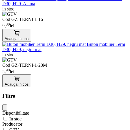
D30, H29, Alama
in stoc
Cod GZ-TERNI-1-16
30
9,
lei
Adauga in cos
Buton mobilier Terni
D30, H29, negru mat
in stoc
Cod GZ-TERNI-1-20M
90
5,
lei
Adauga in cos
Filtre
Disponibilitate
In stoc
Producator
GTV