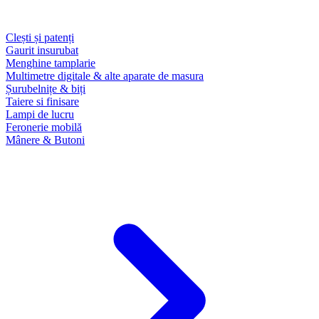
Clești și patenți
Gaurit insurubat
Menghine tamplarie
Multimetre digitale & alte aparate de masura
Șurubelnițe & biți
Taiere si finisare
Lampi de lucru
Feronerie mobilă
Mânere & Butoni