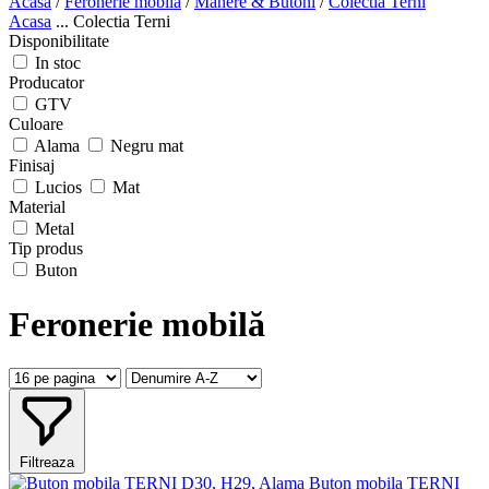
Acasa
/
Feronerie mobilă
/
Mânere & Butoni
/
Colectia Terni
Acasa
...
Colectia Terni
Disponibilitate
In stoc
Producator
GTV
Culoare
Alama
Negru mat
Finisaj
Lucios
Mat
Material
Metal
Tip produs
Buton
Feronerie mobilă
Filtreaza
Buton mobila TERNI