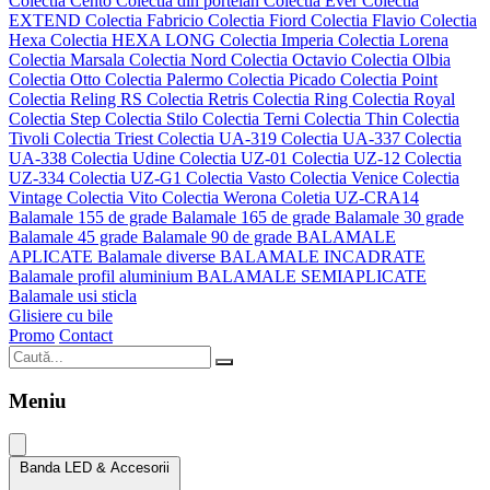
Colectia Cento
Colectia din portelan
Colectia Ever
Colectia
EXTEND
Colectia Fabricio
Colectia Fiord
Colectia Flavio
Colectia
Hexa
Colectia HEXA LONG
Colectia Imperia
Colectia Lorena
Colectia Marsala
Colectia Nord
Colectia Octavio
Colectia Olbia
Colectia Otto
Colectia Palermo
Colectia Picado
Colectia Point
Colectia Reling RS
Colectia Retris
Colectia Ring
Colectia Royal
Colectia Step
Colectia Stilo
Colectia Terni
Colectia Thin
Colectia
Tivoli
Colectia Triest
Colectia UA-319
Colectia UA-337
Colectia
UA-338
Colectia Udine
Colectia UZ-01
Colectia UZ-12
Colectia
UZ-334
Colectia UZ-G1
Colectia Vasto
Colectia Venice
Colectia
Vintage
Colectia Vito
Colectia Werona
Coletia UZ-CRA14
Balamale 155 de grade
Balamale 165 de grade
Balamale 30 grade
Balamale 45 grade
Balamale 90 de grade
BALAMALE
APLICATE
Balamale diverse
BALAMALE INCADRATE
Balamale profil aluminium
BALAMALE SEMIAPLICATE
Balamale usi sticla
Glisiere cu bile
Promo
Contact
Meniu
Banda LED & Accesorii