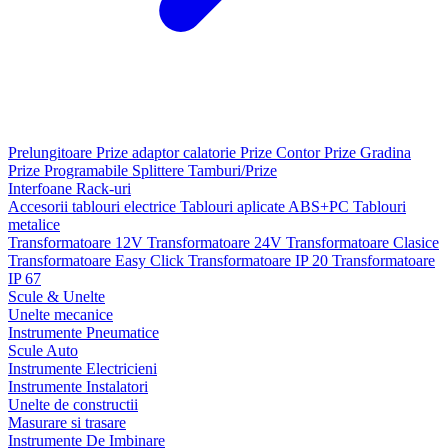
Prelungitoare
Prize adaptor calatorie
Prize Contor
Prize Gradina
Prize Programabile
Splittere
Tamburi/Prize
Interfoane
Rack-uri
Accesorii tablouri electrice
Tablouri aplicate ABS+PC
Tablouri
metalice
Transformatoare 12V
Transformatoare 24V
Transformatoare Clasice
Transformatoare Easy Click
Transformatoare IP 20
Transformatoare
IP 67
Scule & Unelte
Unelte mecanice
Instrumente Pneumatice
Scule Auto
Instrumente Electricieni
Instrumente Instalatori
Unelte de constructii
Masurare si trasare
Instrumente De Imbinare