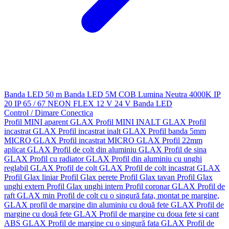
Banda LED 50 m
Banda LED 5M
COB
Lumina Neutra 4000K
IP
20
IP 65 / 67
NEON FLEX
12 V
24 V
Banda LED
Control / Dimare
Conectica
Profil MINI aparent GLAX
Profil MINI INALT GLAX
Profil
incastrat GLAX
Profil incastrat inalt GLAX
Profil banda 5mm
MICRO GLAX
Profil incastrat MICRO GLAX
Profil 22mm
aplicat GLAX
Profil de colt din aluminiu GLAX
Profil de sina
GLAX
Profil cu radiator GLAX
Profil din aluminiu cu unghi
reglabil GLAX
Profil de colt GLAX
Profil de colt incastrat GLAX
Profil Glax liniar
Profil Glax perete
Profil Glax tavan
Profil Glax
unghi extern
Profil Glax unghi intern
Profil coronar GLAX
Profil de
raft GLAX min
Profil de colt cu o singură fata, montat pe margine,
GLAX
profil de margine din aluminiu cu două fete GLAX
Profil de
margine cu două fete GLAX
Profil de margine cu doua fete si cant
ABS GLAX
Profil de margine cu o singură fata GLAX
Profil de