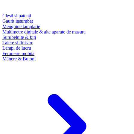
Clești și patenți
Gaurit insurubat
Menghine tamplarie
Multimetre digitale & alte aparate de masura
Șurubelnițe & biți
Taiere si finisare
Lampi de lucru
Feronerie mobilă
Mânere & Butoni