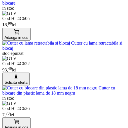
blocare
in stoc
Cod HT4C605
90
18,
lei
Adauga in cos
Cutter cu lama retractabila si
blocaj
stoc epuizat
Cod HT4C622
40
93,
lei
Solicita oferta
Cutter cu
blocare din plastic lama de 18 mm negru
in stoc
Cod HT4C626
70
7,
lei
Adauga in cos