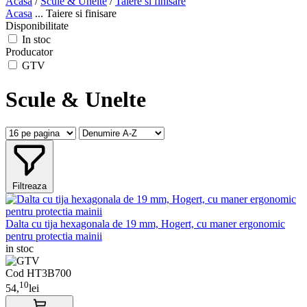
Acasa
/
Scule & Unelte
/
Taiere si finisare
Acasa
...
Taiere si finisare
Disponibilitate
In stoc
Producator
GTV
Scule & Unelte
Filtreaza
Dalta cu tija hexagonala de 19 mm, Hogert, cu maner ergonomic
pentru protectia mainii
in stoc
Cod HT3B700
10
54,
lei