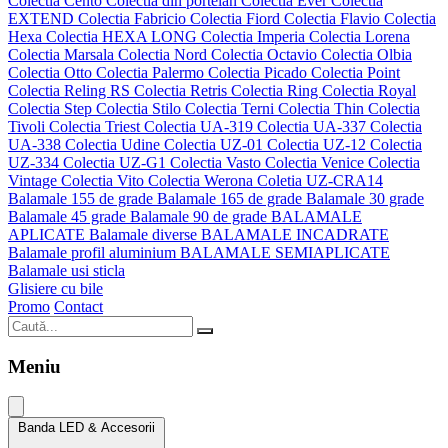
Colectia Cento
Colectia din portelan
Colectia Ever
Colectia
EXTEND
Colectia Fabricio
Colectia Fiord
Colectia Flavio
Colectia
Hexa
Colectia HEXA LONG
Colectia Imperia
Colectia Lorena
Colectia Marsala
Colectia Nord
Colectia Octavio
Colectia Olbia
Colectia Otto
Colectia Palermo
Colectia Picado
Colectia Point
Colectia Reling RS
Colectia Retris
Colectia Ring
Colectia Royal
Colectia Step
Colectia Stilo
Colectia Terni
Colectia Thin
Colectia
Tivoli
Colectia Triest
Colectia UA-319
Colectia UA-337
Colectia
UA-338
Colectia Udine
Colectia UZ-01
Colectia UZ-12
Colectia
UZ-334
Colectia UZ-G1
Colectia Vasto
Colectia Venice
Colectia
Vintage
Colectia Vito
Colectia Werona
Coletia UZ-CRA14
Balamale 155 de grade
Balamale 165 de grade
Balamale 30 grade
Balamale 45 grade
Balamale 90 de grade
BALAMALE
APLICATE
Balamale diverse
BALAMALE INCADRATE
Balamale profil aluminium
BALAMALE SEMIAPLICATE
Balamale usi sticla
Glisiere cu bile
Promo
Contact
Meniu
Banda LED & Accesorii