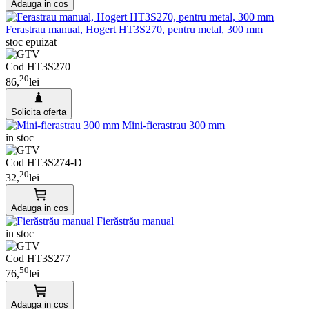
Adauga in cos
Ferastrau manual, Hogert HT3S270, pentru metal, 300 mm
stoc epuizat
Cod HT3S270
20
86,
lei
Solicita oferta
Mini-fierastrau 300 mm
in stoc
Cod HT3S274-D
20
32,
lei
Adauga in cos
Fierăstrău manual
in stoc
Cod HT3S277
50
76,
lei
Adauga in cos