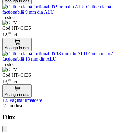
Adauga in cos
Cuțit cu lamă
facționabilă 9 mm din ALU
in stoc
Cod HT4C635
80
12,
lei
Adauga in cos
Cuțit cu lamă
facționabilă 18 mm din ALU
in stoc
Cod HT4C636
80
13,
lei
Adauga in cos
1
2
3
Pagina urmatoare
51 produse
Filtre