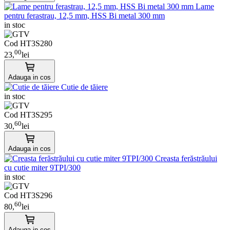
Lame
pentru ferastrau, 12,5 mm, HSS Bi metal 300 mm
in stoc
Cod HT3S280
00
23,
lei
Adauga in cos
Cutie de tăiere
in stoc
Cod HT3S295
60
30,
lei
Adauga in cos
Creasta ferăstrăului
cu cutie miter 9TPI/300
in stoc
Cod HT3S296
60
80,
lei
Adauga in cos