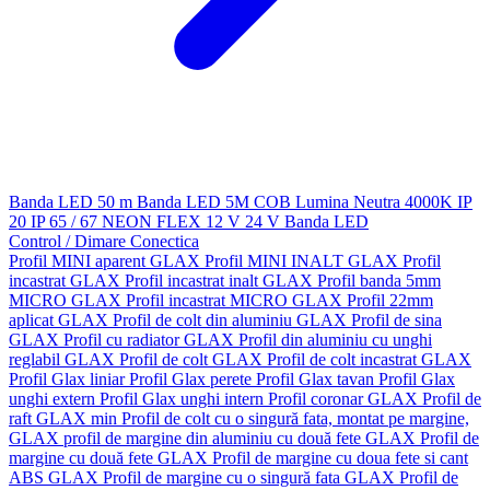
Banda LED 50 m
Banda LED 5M
COB
Lumina Neutra 4000K
IP
20
IP 65 / 67
NEON FLEX
12 V
24 V
Banda LED
Control / Dimare
Conectica
Profil MINI aparent GLAX
Profil MINI INALT GLAX
Profil
incastrat GLAX
Profil incastrat inalt GLAX
Profil banda 5mm
MICRO GLAX
Profil incastrat MICRO GLAX
Profil 22mm
aplicat GLAX
Profil de colt din aluminiu GLAX
Profil de sina
GLAX
Profil cu radiator GLAX
Profil din aluminiu cu unghi
reglabil GLAX
Profil de colt GLAX
Profil de colt incastrat GLAX
Profil Glax liniar
Profil Glax perete
Profil Glax tavan
Profil Glax
unghi extern
Profil Glax unghi intern
Profil coronar GLAX
Profil de
raft GLAX min
Profil de colt cu o singură fata, montat pe margine,
GLAX
profil de margine din aluminiu cu două fete GLAX
Profil de
margine cu două fete GLAX
Profil de margine cu doua fete si cant
ABS GLAX
Profil de margine cu o singură fata GLAX
Profil de