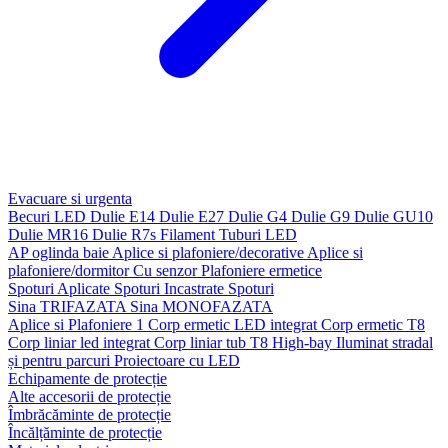
Evacuare si urgenta
Becuri LED
Dulie E14
Dulie E27
Dulie G4
Dulie G9
Dulie GU10
Dulie MR16
Dulie R7s
Filament
Tuburi LED
AP oglinda baie
Aplice si plafoniere/decorative
Aplice si
plafoniere/dormitor
Cu senzor
Plafoniere ermetice
Spoturi Aplicate
Spoturi Incastrate
Spoturi
Sina TRIFAZATA
Sina MONOFAZATA
Aplice si Plafoniere 1
Corp ermetic LED integrat
Corp ermetic T8
Corp liniar led integrat
Corp liniar tub T8
High-bay
Iluminat stradal
și pentru parcuri
Proiectoare cu LED
Echipamente de protecție
Alte accesorii de protecție
Îmbrăcăminte de protecție
Încălțăminte de protecție