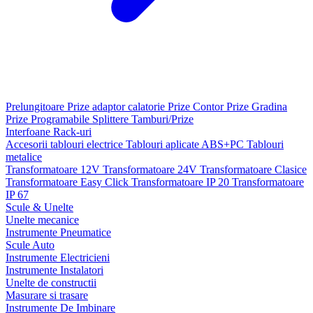
Prelungitoare
Prize adaptor calatorie
Prize Contor
Prize Gradina
Prize Programabile
Splittere
Tamburi/Prize
Interfoane
Rack-uri
Accesorii tablouri electrice
Tablouri aplicate ABS+PC
Tablouri
metalice
Transformatoare 12V
Transformatoare 24V
Transformatoare Clasice
Transformatoare Easy Click
Transformatoare IP 20
Transformatoare
IP 67
Scule & Unelte
Unelte mecanice
Instrumente Pneumatice
Scule Auto
Instrumente Electricieni
Instrumente Instalatori
Unelte de constructii
Masurare si trasare
Instrumente De Imbinare