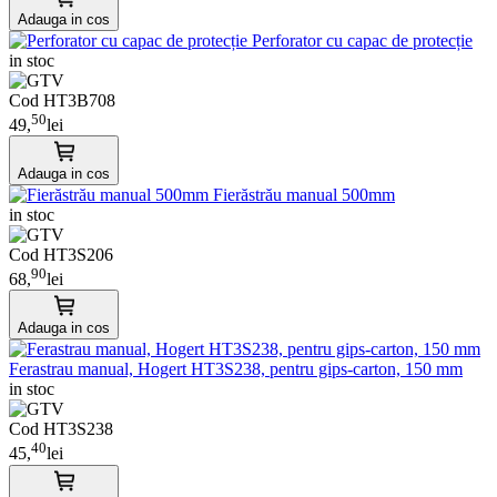
Adauga in cos
Perforator cu capac de protecție
in stoc
Cod HT3B708
50
49,
lei
Adauga in cos
Fierăstrău manual 500mm
in stoc
Cod HT3S206
90
68,
lei
Adauga in cos
Ferastrau manual, Hogert HT3S238, pentru gips-carton, 150 mm
in stoc
Cod HT3S238
40
45,
lei