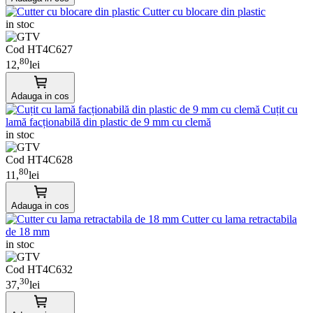
Cutter cu blocare din plastic
in stoc
Cod HT4C627
80
12,
lei
Adauga in cos
Cuțit cu
lamă facționabilă din plastic de 9 mm cu clemă
in stoc
Cod HT4C628
80
11,
lei
Adauga in cos
Cutter cu lama retractabila
de 18 mm
in stoc
Cod HT4C632
30
37,
lei