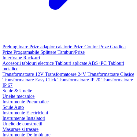
Prelungitoare
Prize adaptor calatorie
Prize Contor
Prize Gradina
Prize Programabile
Splittere
Tamburi/Prize
Interfoane
Rack-uri
Accesorii tablouri electrice
Tablouri aplicate ABS+PC
Tablouri
metalice
Transformatoare 12V
Transformatoare 24V
Transformatoare Clasice
Transformatoare Easy Click
Transformatoare IP 20
Transformatoare
IP 67
Scule & Unelte
Unelte mecanice
Instrumente Pneumatice
Scule Auto
Instrumente Electricieni
Instrumente Instalatori
Unelte de constructii
Masurare si trasare
Instrumente De Imbinare