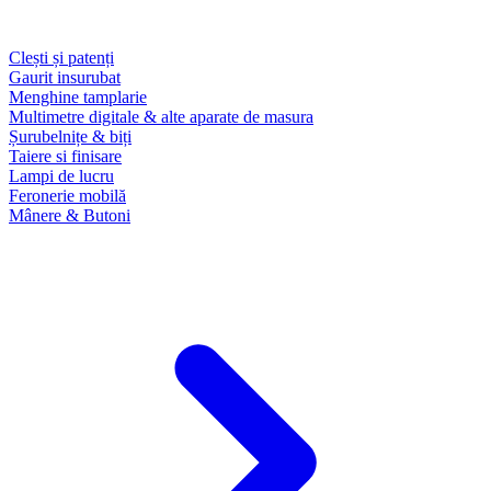
Clești și patenți
Gaurit insurubat
Menghine tamplarie
Multimetre digitale & alte aparate de masura
Șurubelnițe & biți
Taiere si finisare
Lampi de lucru
Feronerie mobilă
Mânere & Butoni