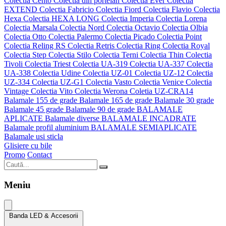
Colectia Cento
Colectia din portelan
Colectia Ever
Colectia
EXTEND
Colectia Fabricio
Colectia Fiord
Colectia Flavio
Colectia
Hexa
Colectia HEXA LONG
Colectia Imperia
Colectia Lorena
Colectia Marsala
Colectia Nord
Colectia Octavio
Colectia Olbia
Colectia Otto
Colectia Palermo
Colectia Picado
Colectia Point
Colectia Reling RS
Colectia Retris
Colectia Ring
Colectia Royal
Colectia Step
Colectia Stilo
Colectia Terni
Colectia Thin
Colectia
Tivoli
Colectia Triest
Colectia UA-319
Colectia UA-337
Colectia
UA-338
Colectia Udine
Colectia UZ-01
Colectia UZ-12
Colectia
UZ-334
Colectia UZ-G1
Colectia Vasto
Colectia Venice
Colectia
Vintage
Colectia Vito
Colectia Werona
Coletia UZ-CRA14
Balamale 155 de grade
Balamale 165 de grade
Balamale 30 grade
Balamale 45 grade
Balamale 90 de grade
BALAMALE
APLICATE
Balamale diverse
BALAMALE INCADRATE
Balamale profil aluminium
BALAMALE SEMIAPLICATE
Balamale usi sticla
Glisiere cu bile
Promo
Contact
Meniu
Banda LED & Accesorii