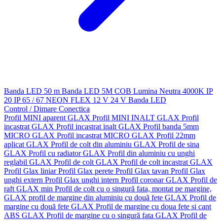
Banda LED 50 m
Banda LED 5M
COB
Lumina Neutra 4000K
IP
20
IP 65 / 67
NEON FLEX
12 V
24 V
Banda LED
Control / Dimare
Conectica
Profil MINI aparent GLAX
Profil MINI INALT GLAX
Profil
incastrat GLAX
Profil incastrat inalt GLAX
Profil banda 5mm
MICRO GLAX
Profil incastrat MICRO GLAX
Profil 22mm
aplicat GLAX
Profil de colt din aluminiu GLAX
Profil de sina
GLAX
Profil cu radiator GLAX
Profil din aluminiu cu unghi
reglabil GLAX
Profil de colt GLAX
Profil de colt incastrat GLAX
Profil Glax liniar
Profil Glax perete
Profil Glax tavan
Profil Glax
unghi extern
Profil Glax unghi intern
Profil coronar GLAX
Profil de
raft GLAX min
Profil de colt cu o singură fata, montat pe margine,
GLAX
profil de margine din aluminiu cu două fete GLAX
Profil de
margine cu două fete GLAX
Profil de margine cu doua fete si cant
ABS GLAX
Profil de margine cu o singură fata GLAX
Profil de