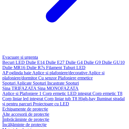
Evacuare si urgenta
Becuri LED
Dulie E14
Dulie E27
Dulie G4
Dulie G9
Dulie GU10
Dulie MR16
Dulie R7s
Filament
Tuburi LED
AP oglinda baie
Aplice si plafoniere/decorative
Aplice si
plafoniere/dormitor
Cu senzor
Plafoniere ermetice
Spoturi Aplicate
Spoturi Incastrate
Spoturi
Sina TRIFAZATA
Sina MONOFAZATA
Aplice si Plafoniere 1
Corp ermetic LED integrat
Corp ermetic T8
Corp liniar led integrat
Corp liniar tub T8
High-bay
Iluminat stradal
și pentru parcuri
Proiectoare cu LED
Echipamente de protecție
Alte accesorii de protecție
Îmbrăcăminte de protecție
Încălțăminte de protecție