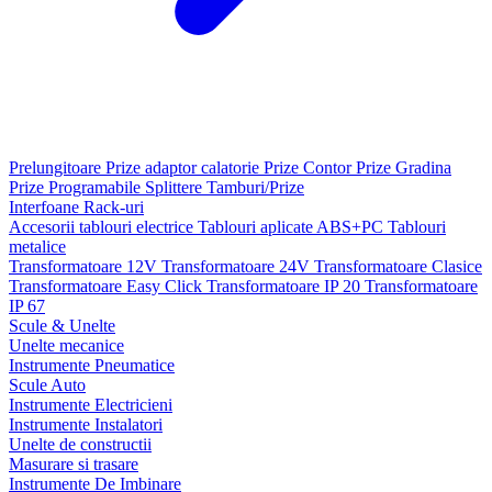
Prelungitoare
Prize adaptor calatorie
Prize Contor
Prize Gradina
Prize Programabile
Splittere
Tamburi/Prize
Interfoane
Rack-uri
Accesorii tablouri electrice
Tablouri aplicate ABS+PC
Tablouri
metalice
Transformatoare 12V
Transformatoare 24V
Transformatoare Clasice
Transformatoare Easy Click
Transformatoare IP 20
Transformatoare
IP 67
Scule & Unelte
Unelte mecanice
Instrumente Pneumatice
Scule Auto
Instrumente Electricieni
Instrumente Instalatori
Unelte de constructii
Masurare si trasare
Instrumente De Imbinare