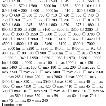
520
530
535
536
540
545
556
560
560 lm
570
580
5800 lm
585
590
6 x 1
6,9
60 + 200
600
6000 lm
610
620
630
640
660
680
700
710
720
730
740
750
760
765
770
780
790
800
810
820
840
845
850
860
870
875
880
890
3100
3120
3160
3200
3350
3360
3450
3500
3550
3600
3650
3680
3780
3810
3820
3860
3900
4130
4320
4420
4500
4800
5180
5460
6190
6300
7000 lm
8000 lm
8280
8380
840 lm
8400 lm
9,2
90 + 120
90 + 80
900
900 lm
905
910
920
930
940
950
960
968
970
980
9800
lm
990
9900
max 100
max 1000
max 130
max 1460
max 150
max 180
max 200
max 220
max 2240
max 2250
max 2400
max 2500
max 2560
max 265
max 280
max 2860
max 3000
max
3400
max 350
max 3540
max 3980
max 40
max
4050
max 4150
max 420
max 4410
max 45
max
500
max 510
max 520
max 540
max 550
max 56
max 560
max 570
max 59
max 60
max 70
max 75
max 80 + max 240
Lungime mm