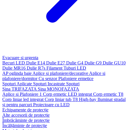
Evacuare si urgenta
Becuri LED
Dulie E14
Dulie E27
Dulie G4
Dulie G9
Dulie GU10
Dulie MR16
Dulie R7s
Filament
Tuburi LED
AP oglinda baie
Aplice si plafoniere/decorative
Aplice si
plafoniere/dormitor
Cu senzor
Plafoniere ermetice
Spoturi Aplicate
Spoturi Incastrate
Spoturi
Sina TRIFAZATA
Sina MONOFAZATA
Aplice si Plafoniere 1
Corp ermetic LED integrat
Corp ermetic T8
Corp liniar led integrat
Corp liniar tub T8
High-bay
Iluminat stradal
și pentru parcuri
Proiectoare cu LED
Echipamente de protecție
Alte accesorii de protecție
Îmbrăcăminte de protecție
Încălțăminte de protecție