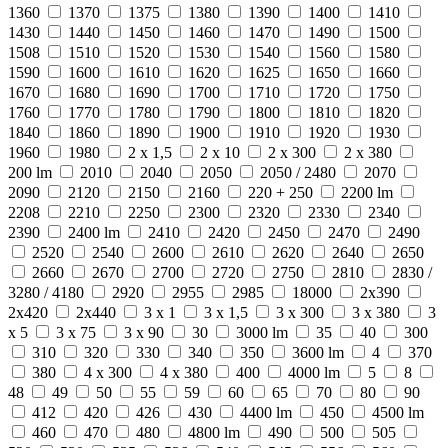
1360
1370
1375
1380
1390
1400
1410
1430
1440
1450
1460
1470
1490
1500
1508
1510
1520
1530
1540
1560
1580
1590
1600
1610
1620
1625
1650
1660
1670
1680
1690
1700
1710
1720
1750
1760
1770
1780
1790
1800
1810
1820
1840
1860
1890
1900
1910
1920
1930
1960
1980
2 x 1,5
2 x 10
2 x 300
2 x 380
200 lm
2010
2040
2050
2050 / 2480
2070
2090
2120
2150
2160
220 + 250
2200 lm
2208
2210
2250
2300
2320
2330
2340
2390
2400 lm
2410
2420
2450
2470
2490
2520
2540
2600
2610
2620
2640
2650
2660
2670
2700
2720
2750
2810
2830 /
3280 / 4180
2920
2955
2985
18000
2x390
2x420
2x440
3 x 1
3 x 1,5
3 x 300
3 x 380
3
x 5
3 x 75
3 x 90
30
3000 lm
35
40
300
310
320
330
340
350
3600 lm
4
370
380
4 x 300
4 x 380
400
4000 lm
5
8
48
49
50
55
59
60
65
70
80
90
412
420
426
430
4400 lm
450
4500 lm
460
470
480
4800 lm
490
500
505