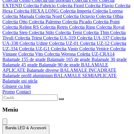
Colectia Cento
Colectia din portelan
Colectia Ever
Colectia
EXTEND
Colectia Fabricio
Colectia Fiord
Colectia Flavio
Colectia
Hexa
Colectia HEXA LONG
Colectia Imperia
Colectia Lorena
Colectia Marsala
Colectia Nord
Colectia Octavio
Colectia Olbia
Colectia Otto
Colectia Palermo
Colectia Picado
Colectia Point
Colectia Reling RS
Colectia Retris
Colectia Ring
Colectia Royal
Colectia Step
Colectia Stilo
Colectia Terni
Colectia Thin
Colectia
Tivoli
Colectia Triest
Colectia UA-319
Colectia UA-337
Colectia
UA-338
Colectia Udine
Colectia UZ-01
Colectia UZ-12
Colectia
UZ-334
Colectia UZ-G1
Colectia Vasto
Colectia Venice
Colectia
Vintage
Colectia Vito
Colectia Werona
Coletia UZ-CRA14
Balamale 155 de grade
Balamale 165 de grade
Balamale 30 grade
Balamale 45 grade
Balamale 90 de grade
BALAMALE
APLICATE
Balamale diverse
BALAMALE INCADRATE
Balamale profil aluminium
BALAMALE SEMIAPLICATE
Balamale usi sticla
Glisiere cu bile
Promo
Contact
Meniu
Banda LED & Accesorii