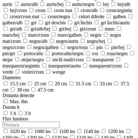
auriu
auriu/alb
auriu/bej
auriu/negru
bej
bej/alb
bej/crom
crom
crom mat
crom/alb
crom/argintiu
crom/crom mat
crom/negru
culori diferite
galben
galben/alb
gri
gri deschis
gri închis
gri închis/auriu
gri/alb
gri/alb/bej
gri/bej
gri/crom
maro
maro/bej
maro/crom
maro/galben
negru
negru
mat/crom
negru/alb
negru/auriu
negru/bej
negru/crom
negru/galben
negru/roșu
pin
pin/bej
pin/gri
portocaliu
portocaliu/negru
roz
roșu/negru
stejar
stejar/negru
sticlă mată/crom
transparent
transparent/argintiu
transparent/auriu
transparent/crom
verde
violet/crom
wenge
Diametru
15.5 cm
25 cm
29 cm
31.5 cm
33 cm
37.5
cm
38 cm
47.5 cm
Distanta detectie
Max. 8m
Durata h
1 h
3 h
Flux luminos
1020 lm
1080 lm
1100 lm
1140 lm
1200 lm
1260 lm
1300 lm
1320 lm
1340 lm
140 lm
1400