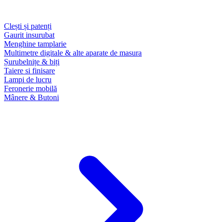
Clești și patenți
Gaurit insurubat
Menghine tamplarie
Multimetre digitale & alte aparate de masura
Șurubelnițe & biți
Taiere si finisare
Lampi de lucru
Feronerie mobilă
Mânere & Butoni