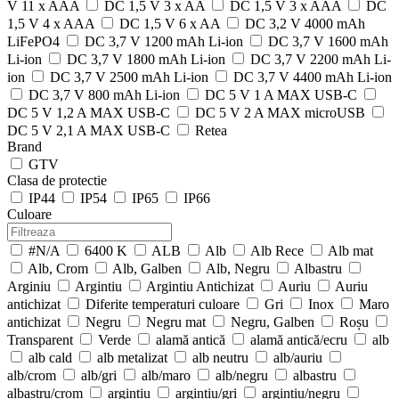
V 11 x AAA
DC 1,5 V 3 x AA
DC 1,5 V 3 x AAA
DC
1,5 V 4 x AAA
DC 1,5 V 6 x AA
DC 3,2 V 4000 mAh
LiFePO4
DC 3,7 V 1200 mAh Li-ion
DC 3,7 V 1600 mAh
Li-ion
DC 3,7 V 1800 mAh Li-ion
DC 3,7 V 2200 mAh Li-
ion
DC 3,7 V 2500 mAh Li-ion
DC 3,7 V 4400 mAh Li-ion
DC 3,7 V 800 mAh Li-ion
DC 5 V 1 A MAX USB-C
DC 5 V 1,2 A MAX USB-C
DC 5 V 2 A MAX microUSB
DC 5 V 2,1 A MAX USB-C
Retea
Brand
GTV
Clasa de protectie
IP44
IP54
IP65
IP66
Culoare
#N/A
6400 K
ALB
Alb
Alb Rece
Alb mat
Alb, Crom
Alb, Galben
Alb, Negru
Albastru
Arginiu
Argintiu
Argintiu Antichizat
Auriu
Auriu
antichizat
Diferite temperaturi culoare
Gri
Inox
Maro
antichizat
Negru
Negru mat
Negru, Galben
Roșu
Transparent
Verde
alamă antică
alamă antică/ecru
alb
alb cald
alb metalizat
alb neutru
alb/auriu
alb/crom
alb/gri
alb/maro
alb/negru
albastru
albastru/crom
argintiu
argintiu/gri
argintiu/negru