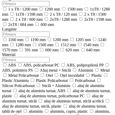
1 x T8 / 1200 mm
1200 mm
1500 mm
1xT8 / 1288
mm
1xT8 / 1598 mm
2 x T8 / 120 mm
2 x T8 / 1500
mm
2 x T8 / 600 mm
2xT8 / 1288 mm
2xT8 / 1598 mm
2xT8 / 684 mm
600 mm
Lungime
1160 mm
1190 mm
1200 mm
1205 mm
1240
mm
1280 mm
1500 mm
1512 mm
1540 mm
1570 mm
591 mm
600 mm
620 mm
640 mm
Material
ABS
ABS, policarbonat PC
ABS, polipropilenă PP
ABS, polistiren PS
Aliaj metal + Sticlă
Aluminiu
Metal
Metal Policarbonat
Otel
Oțel inoxidabil
Plastic
Plastic Aluminiu
Plastic Policarbonat
Policarbonat
Silicon Policarbonat
Sticlă + Aluminiu
aliaj de aluminiu
turnat
aliaj de aluminiu turnat, ABS
aliaj de aluminiu turnat,
plastic
aliaj de aluminiu turnat, policarbonat PC
aliaj de
aluminiu turnat, sticlă
aliaj de aluminiu turnat, sticlă acrilică
aliaj de aluminiu turnat, sticlă, plastic
aliaj de aluminiu turnat,
tablă de oțel
aluminiu
aluminiu, cupru, plastic
aluminiu,