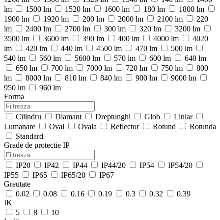
lm
1500 lm
1520 lm
1600 lm
180 lm
1800 lm
1900 lm
1920 lm
200 lm
2000 lm
2100 lm
220
lm
2400 lm
2700 lm
300 lm
320 lm
3200 lm
3500 lm
3600 lm
390 lm
400 lm
4000 lm
4020
lm
420 lm
440 lm
4500 lm
470 lm
500 lm
540 lm
560 lm
5600 lm
570 lm
600 lm
640 lm
650 lm
700 lm
7000 lm
720 lm
750 lm
800
lm
8000 lm
810 lm
840 lm
900 lm
9000 lm
950 lm
960 lm
Forma
Cilindru
Diamant
Dreptunghi
Glob
Liniar
Lumanare
Oval
Ovala
Reflector
Rotund
Rotunda
Standard
Grade de protectie IP
IP20
IP42
IP44
IP44/20
IP54
IP54/20
IP55
IP65
IP65/20
IP67
Greutate
0.02
0.08
0.16
0.19
0.3
0.32
0.39
IK
5
8
10