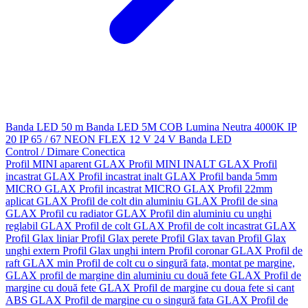
Banda LED 50 m
Banda LED 5M
COB
Lumina Neutra 4000K
IP
20
IP 65 / 67
NEON FLEX
12 V
24 V
Banda LED
Control / Dimare
Conectica
Profil MINI aparent GLAX
Profil MINI INALT GLAX
Profil
incastrat GLAX
Profil incastrat inalt GLAX
Profil banda 5mm
MICRO GLAX
Profil incastrat MICRO GLAX
Profil 22mm
aplicat GLAX
Profil de colt din aluminiu GLAX
Profil de sina
GLAX
Profil cu radiator GLAX
Profil din aluminiu cu unghi
reglabil GLAX
Profil de colt GLAX
Profil de colt incastrat GLAX
Profil Glax liniar
Profil Glax perete
Profil Glax tavan
Profil Glax
unghi extern
Profil Glax unghi intern
Profil coronar GLAX
Profil de
raft GLAX min
Profil de colt cu o singură fata, montat pe margine,
GLAX
profil de margine din aluminiu cu două fete GLAX
Profil de
margine cu două fete GLAX
Profil de margine cu doua fete si cant
ABS GLAX
Profil de margine cu o singură fata GLAX
Profil de