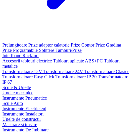
Prelungitoare
Prize adaptor calatorie
Prize Contor
Prize Gradina
Prize Programabile
Splittere
Tamburi/Prize
Interfoane
Rack-uri
Accesorii tablouri electrice
Tablouri aplicate ABS+PC
Tablouri
metalice
Transformatoare 12V
Transformatoare 24V
Transformatoare Clasice
Transformatoare Easy Click
Transformatoare IP 20
Transformatoare
IP 67
Scule & Unelte
Unelte mecanice
Instrumente Pneumatice
Scule Auto
Instrumente Electricieni
Instrumente Instalatori
Unelte de constructii
Masurare si trasare
Instrumente De Imbinare