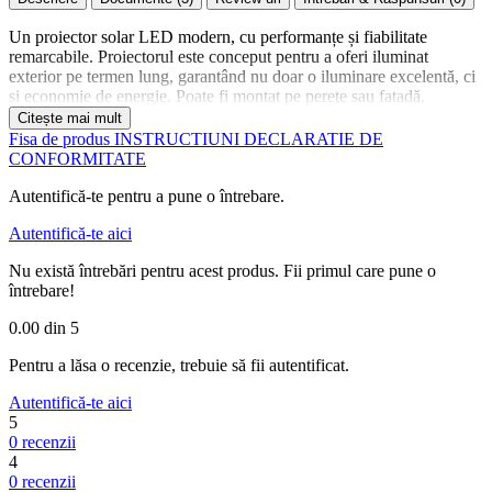
Un proiector solar LED modern, cu performanțe și fiabilitate
remarcabile. Proiectorul este conceput pentru a oferi iluminat
exterior pe termen lung, garantând nu doar o iluminare excelentă, ci
și economie de energie. Poate fi montat pe perete sau fațadă.
Citește mai mult
Principiu de funcționare:
Fisa de produs
INSTRUCTIUNI
DECLARATIE DE
Atunci când soarele luminează, panoul solar încarcă bateriile, iar
CONFORMITATE
corpul de iluminat LED rămâne stins. După apus, panoul încetează
încărcarea bateriilor, iar corpul LED intră în modul de noapte
Autentifică-te pentru a pune o întrebare.
controlat de senzorul de mișcare. Când este detectată mișcare, LED-
ul se aprinde și rămâne activ pentru o perioadă setată (aproximativ
Autentifică-te aici
20 de secunde), după care se stinge. Dacă senzorul detectează din
Nu există întrebări pentru acest produs. Fii primul care pune o
nou mișcare în timpul iluminării, timpul de funcționare se resetează.
întrebare!
Intensitatea luminii depinde de nivelul de încărcare al bateriilor și de
parametrii de funcționare setați.
0.00
din 5
Proiectorul este echipat cu un panou solar cu tensiunea de 5.5V. De
Pentru a lăsa o recenzie, trebuie să fii autentificat.
asemenea, dispune de un întrerupător care oprește corpul de
iluminat, însă panoul solar continuă să poată încărca bateriile.
Autentifică-te aici
5
Proiectorul este dotat cu două baterii litiu-ion înlocuibile, fiecare
0 recenzii
având capacitatea de 2600 mAh. Datorită acestui lucru, în cazul unei
4
cantități reduse de lumină solară, bateriile pot fi încărcate cu un
0 recenzii
încărcător dedicat.