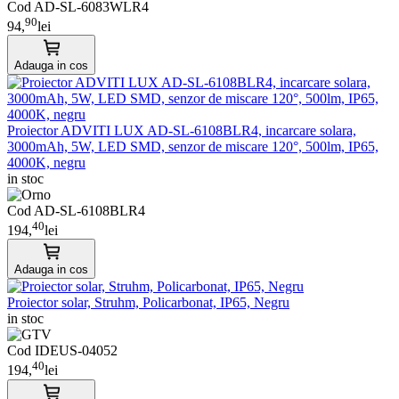
Cod AD-SL-6083WLR4
90
94,
lei
Adauga in cos
Proiector ADVITI LUX AD-SL-6108BLR4, incarcare solara,
3000mAh, 5W, LED SMD, senzor de miscare 120°, 500lm, IP65,
4000K, negru
in stoc
Cod AD-SL-6108BLR4
40
194,
lei
Adauga in cos
Proiector solar, Struhm, Policarbonat, IP65, Negru
in stoc
Cod IDEUS-04052
40
194,
lei