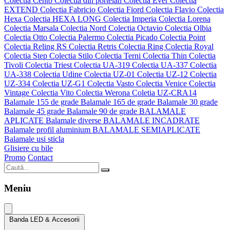
Colectia Cento
Colectia din portelan
Colectia Ever
Colectia
EXTEND
Colectia Fabricio
Colectia Fiord
Colectia Flavio
Colectia
Hexa
Colectia HEXA LONG
Colectia Imperia
Colectia Lorena
Colectia Marsala
Colectia Nord
Colectia Octavio
Colectia Olbia
Colectia Otto
Colectia Palermo
Colectia Picado
Colectia Point
Colectia Reling RS
Colectia Retris
Colectia Ring
Colectia Royal
Colectia Step
Colectia Stilo
Colectia Terni
Colectia Thin
Colectia
Tivoli
Colectia Triest
Colectia UA-319
Colectia UA-337
Colectia
UA-338
Colectia Udine
Colectia UZ-01
Colectia UZ-12
Colectia
UZ-334
Colectia UZ-G1
Colectia Vasto
Colectia Venice
Colectia
Vintage
Colectia Vito
Colectia Werona
Coletia UZ-CRA14
Balamale 155 de grade
Balamale 165 de grade
Balamale 30 grade
Balamale 45 grade
Balamale 90 de grade
BALAMALE
APLICATE
Balamale diverse
BALAMALE INCADRATE
Balamale profil aluminium
BALAMALE SEMIAPLICATE
Balamale usi sticla
Glisiere cu bile
Promo
Contact
Meniu
Banda LED & Accesorii