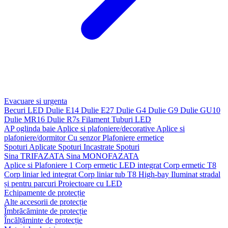
Evacuare si urgenta
Becuri LED
Dulie E14
Dulie E27
Dulie G4
Dulie G9
Dulie GU10
Dulie MR16
Dulie R7s
Filament
Tuburi LED
AP oglinda baie
Aplice si plafoniere/decorative
Aplice si
plafoniere/dormitor
Cu senzor
Plafoniere ermetice
Spoturi Aplicate
Spoturi Incastrate
Spoturi
Sina TRIFAZATA
Sina MONOFAZATA
Aplice si Plafoniere 1
Corp ermetic LED integrat
Corp ermetic T8
Corp liniar led integrat
Corp liniar tub T8
High-bay
Iluminat stradal
și pentru parcuri
Proiectoare cu LED
Echipamente de protecție
Alte accesorii de protecție
Îmbrăcăminte de protecție
Încălțăminte de protecție