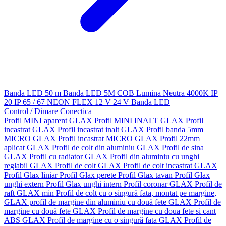
Banda LED 50 m
Banda LED 5M
COB
Lumina Neutra 4000K
IP
20
IP 65 / 67
NEON FLEX
12 V
24 V
Banda LED
Control / Dimare
Conectica
Profil MINI aparent GLAX
Profil MINI INALT GLAX
Profil
incastrat GLAX
Profil incastrat inalt GLAX
Profil banda 5mm
MICRO GLAX
Profil incastrat MICRO GLAX
Profil 22mm
aplicat GLAX
Profil de colt din aluminiu GLAX
Profil de sina
GLAX
Profil cu radiator GLAX
Profil din aluminiu cu unghi
reglabil GLAX
Profil de colt GLAX
Profil de colt incastrat GLAX
Profil Glax liniar
Profil Glax perete
Profil Glax tavan
Profil Glax
unghi extern
Profil Glax unghi intern
Profil coronar GLAX
Profil de
raft GLAX min
Profil de colt cu o singură fata, montat pe margine,
GLAX
profil de margine din aluminiu cu două fete GLAX
Profil de
margine cu două fete GLAX
Profil de margine cu doua fete si cant
ABS GLAX
Profil de margine cu o singură fata GLAX
Profil de