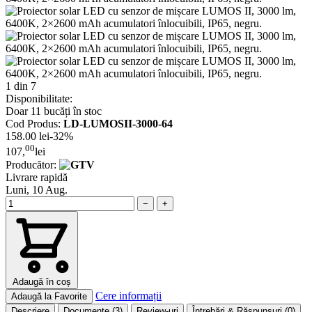
1 din 7
Disponibilitate:
Doar 11 bucăți în stoc
Cod Produs:
LD-LUMOSII-3000-64
158.00 lei
-32%
00
107,
lei
Producător:
Livrare rapidă
Luni, 10 Aug.
−
+
Adaugă în coș
Cere informații
Adaugă la Favorite
Descriere
Documente
(3)
Review-uri
Întrebări & Răspunsuri
(0)