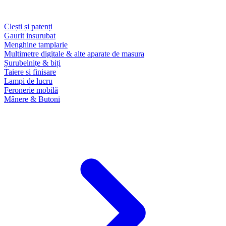
Clești și patenți
Gaurit insurubat
Menghine tamplarie
Multimetre digitale & alte aparate de masura
Șurubelnițe & biți
Taiere si finisare
Lampi de lucru
Feronerie mobilă
Mânere & Butoni