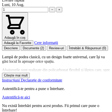
Livrare rapidă
Luni, 10 Aug.
−
+
Adaugă în coș
Cere informații
Adaugă la Favorite
Descriere
Documente
(2)
Review-uri
Întrebări & Răspunsuri
(0)
Lampă de podea clasică, cu un design foarte universal, care își va
găsi locul în aproape orice spațiu.
Abajururile sunt realizate din policarbonat flexibil și lăptos care, spre
deosebire de abajururile din sticlă, nu se sparge. Această soluție va fi
Citește mai mult
apreciată mai ales de proprietarii de animale de companie și de
Instrucțiuni
Declarație de conformitate
părinții copiilor mici.
Autentifică-te pentru a pune o întrebare.
Lampa este alimentată de la rețeaua electrică obișnuită. Abajurul
principal are o dulie E27 încorporată, în timp ce abajurul secundar
Autentifică-te aici
are o dulie E14. Fiecare sursă de lumină are un întrerupător separat,
ceea ce oferă control deplin asupra cantității de lumină din cameră.
Nu există întrebări pentru acest produs. Fii primul care pune o
întrebare!