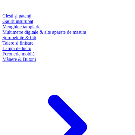
Clești și patenți
Gaurit insurubat
Menghine tamplarie
Multimetre digitale & alte aparate de masura
Șurubelnițe & biți
Taiere si finisare
Lampi de lucru
Feronerie mobilă
Mânere & Butoni