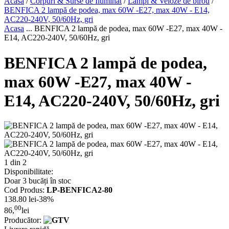
Acasa
/
Corpuri & Surse de Iluminat
/
Lampi & Veioze de birou
/
BENFICA 2 lampă de podea, max 60W -E27, max 40W - E14,
AC220-240V, 50/60Hz, gri
Acasa
...
BENFICA 2 lampă de podea, max 60W -E27, max 40W -
E14, AC220-240V, 50/60Hz, gri
BENFICA 2 lampă de podea,
max 60W -E27, max 40W -
E14, AC220-240V, 50/60Hz, gri
1 din 2
Disponibilitate:
Doar 3 bucăți în stoc
Cod Produs:
LP-BENFICA2-80
138.80 lei
-38%
00
86,
lei
Producător: