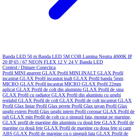
Banda LED 50 m
Banda LED 5M
COB
Lumina Neutra 4000K
IP
20
IP 65 / 67
NEON FLEX
12 V
24 V
Banda LED
Control / Dimare
Conectica
Profil MINI aparent GLAX
Profil MINI INALT GLAX
Profil
incastrat GLAX
Profil incastrat inalt GLAX
Profil banda 5mm
MICRO GLAX
Profil incastrat MICRO GLAX
Profil 22mm
aplicat GLAX
Profil de colt din aluminiu GLAX
Profil de sina
GLAX
Profil cu radiator GLAX
Profil din aluminiu cu unghi
reglabil GLAX
Profil de colt GLAX
Profil de colt incastrat GLAX
Profil Glax liniar
Profil Glax perete
Profil Glax tavan
Profil Glax
unghi extern
Profil Glax unghi intern
Profil coronar GLAX
Profil de
raft GLAX min
Profil de colt cu o singură fata, montat pe margine,
GLAX
profil de margine din aluminiu cu două fete GLAX
Profil de
margine cu două fete GLAX
Profil de margine cu doua fete si cant
ABS GLAX
Profil de margine cu o singură fata GLAX
Profil de