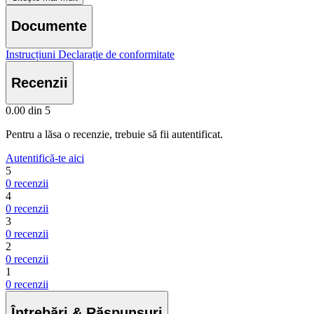
apreciată mai ales de proprietarii de animale de companie și de
părinții copiilor mici.
Documente
Lampa este alimentată de la rețeaua electrică obișnuită. Abajurul
Instrucțiuni
Declarație de conformitate
principal are o dulie E27 încorporată, în timp ce abajurul secundar
are o dulie E14. Fiecare sursă de lumină are un întrerupător separat,
Recenzii
ceea ce oferă control deplin asupra cantității de lumină din cameră.
0.00
din 5
Pentru a lăsa o recenzie, trebuie să fii autentificat.
Autentifică-te aici
5
0 recenzii
4
0 recenzii
3
0 recenzii
2
0 recenzii
1
0 recenzii
Întrebări & Răspunsuri