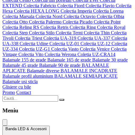
Colectia Cento
Colectia din portelan
Colectia Ever
Colectia
EXTEND
Colectia Fabricio
Colectia Fiord
Colectia Flavio
Colectia
Hexa
Colectia HEXA LONG
Colectia Imperia
Colectia Lorena
Colectia Marsala
Colectia Nord
Colectia Octavio
Colectia Olbia
Colectia Otto
Colectia Palermo
Colectia Picado
Colectia Point
Colectia Reling RS
Colectia Retris
Colectia Ring
Colectia Royal
Colectia Step
Colectia Stilo
Colectia Terni
Colectia Thin
Colectia
Tivoli
Colectia Triest
Colectia UA-319
Colectia UA-337
Colectia
UA-338
Colectia Udine
Colectia UZ-01
Colectia UZ-12
Colectia
UZ-334
Colectia UZ-G1
Colectia Vasto
Colectia Venice
Colectia
Vintage
Colectia Vito
Colectia Werona
Coletia UZ-CRA14
Balamale 155 de grade
Balamale 165 de grade
Balamale 30 grade
Balamale 45 grade
Balamale 90 de grade
BALAMALE
APLICATE
Balamale diverse
BALAMALE INCADRATE
Balamale profil aluminium
BALAMALE SEMIAPLICATE
Balamale usi sticla
Glisiere cu bile
Promo
Contact
Meniu
Banda LED & Accesorii