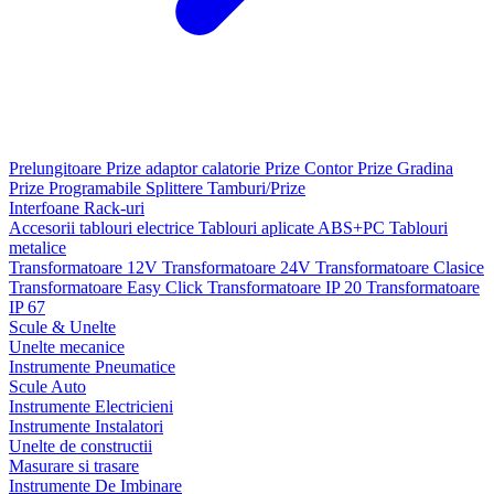
Prelungitoare
Prize adaptor calatorie
Prize Contor
Prize Gradina
Prize Programabile
Splittere
Tamburi/Prize
Interfoane
Rack-uri
Accesorii tablouri electrice
Tablouri aplicate ABS+PC
Tablouri
metalice
Transformatoare 12V
Transformatoare 24V
Transformatoare Clasice
Transformatoare Easy Click
Transformatoare IP 20
Transformatoare
IP 67
Scule & Unelte
Unelte mecanice
Instrumente Pneumatice
Scule Auto
Instrumente Electricieni
Instrumente Instalatori
Unelte de constructii
Masurare si trasare
Instrumente De Imbinare