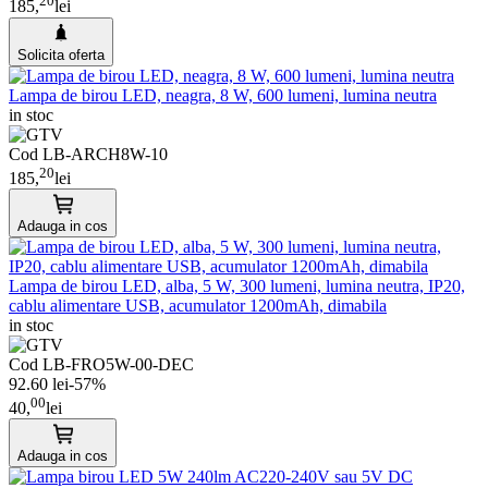
20
185,
lei
Solicita oferta
Lampa de birou LED, neagra, 8 W, 600 lumeni, lumina neutra
in stoc
Cod
LB-ARCH8W-10
20
185,
lei
Adauga in cos
Lampa de birou LED, alba, 5 W, 300 lumeni, lumina neutra, IP20,
cablu alimentare USB, acumulator 1200mAh, dimabila
in stoc
Cod
LB-FRO5W-00-DEC
92.60 lei
-57%
00
40,
lei
Adauga in cos