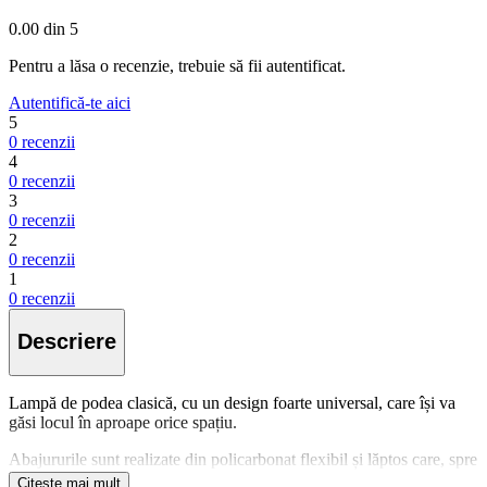
0.00
din 5
Pentru a lăsa o recenzie, trebuie să fii autentificat.
Autentifică-te aici
5
0 recenzii
4
0 recenzii
3
0 recenzii
2
0 recenzii
1
0 recenzii
Descriere
Lampă de podea clasică, cu un design foarte universal, care își va
găsi locul în aproape orice spațiu.
Abajururile sunt realizate din policarbonat flexibil și lăptos care, spre
deosebire de abajururile din sticlă, nu se sparge. Această soluție va fi
Citește mai mult