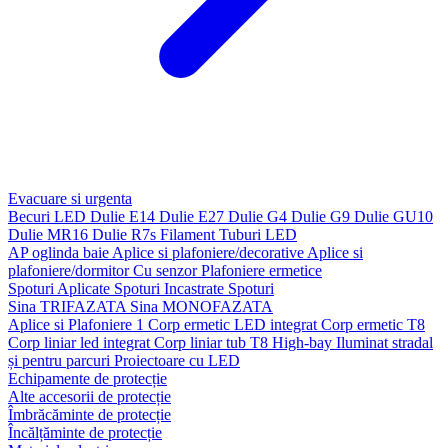
Evacuare si urgenta
Becuri LED
Dulie E14
Dulie E27
Dulie G4
Dulie G9
Dulie GU10
Dulie MR16
Dulie R7s
Filament
Tuburi LED
AP oglinda baie
Aplice si plafoniere/decorative
Aplice si
plafoniere/dormitor
Cu senzor
Plafoniere ermetice
Spoturi Aplicate
Spoturi Incastrate
Spoturi
Sina TRIFAZATA
Sina MONOFAZATA
Aplice si Plafoniere 1
Corp ermetic LED integrat
Corp ermetic T8
Corp liniar led integrat
Corp liniar tub T8
High-bay
Iluminat stradal
și pentru parcuri
Proiectoare cu LED
Echipamente de protecție
Alte accesorii de protecție
Îmbrăcăminte de protecție
Încălțăminte de protecție