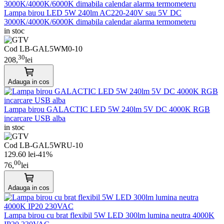
Lampa birou LED 5W 240lm AC220-240V sau 5V DC
3000K/4000K/6000K dimabila calendar alarma termometeru
in stoc
Cod
LB-GAL5WM0-10
30
208,
lei
Adauga in cos
Lampa birou GALACTIC LED 5W 240lm 5V DC 4000K RGB
incarcare USB alba
in stoc
Cod
LB-GAL5WRU-10
129.60 lei
-41%
00
76,
lei
Adauga in cos
Lampa birou cu brat flexibil 5W LED 300lm lumina neutra 4000K