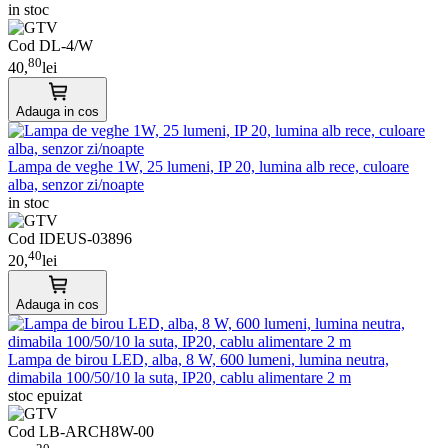
in stoc
Cod DL-4/W
80
40,
lei
Adauga in cos
Lampa de veghe 1W, 25 lumeni, IP 20, lumina alb rece, culoare
alba, senzor zi/noapte
in stoc
Cod
IDEUS-03896
40
20,
lei
Adauga in cos
Lampa de birou LED, alba, 8 W, 600 lumeni, lumina neutra,
dimabila 100/50/10 la suta, IP20, cablu alimentare 2 m
stoc epuizat
Cod
LB-ARCH8W-00