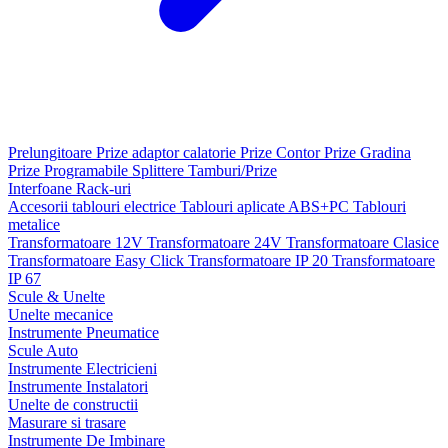
Prelungitoare
Prize adaptor calatorie
Prize Contor
Prize Gradina
Prize Programabile
Splittere
Tamburi/Prize
Interfoane
Rack-uri
Accesorii tablouri electrice
Tablouri aplicate ABS+PC
Tablouri
metalice
Transformatoare 12V
Transformatoare 24V
Transformatoare Clasice
Transformatoare Easy Click
Transformatoare IP 20
Transformatoare
IP 67
Scule & Unelte
Unelte mecanice
Instrumente Pneumatice
Scule Auto
Instrumente Electricieni
Instrumente Instalatori
Unelte de constructii
Masurare si trasare
Instrumente De Imbinare