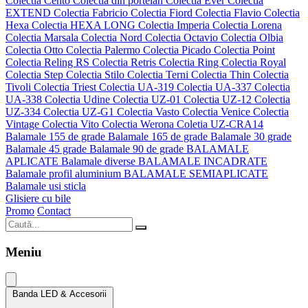
Colectia Cento
Colectia din portelan
Colectia Ever
Colectia
EXTEND
Colectia Fabricio
Colectia Fiord
Colectia Flavio
Colectia
Hexa
Colectia HEXA LONG
Colectia Imperia
Colectia Lorena
Colectia Marsala
Colectia Nord
Colectia Octavio
Colectia Olbia
Colectia Otto
Colectia Palermo
Colectia Picado
Colectia Point
Colectia Reling RS
Colectia Retris
Colectia Ring
Colectia Royal
Colectia Step
Colectia Stilo
Colectia Terni
Colectia Thin
Colectia
Tivoli
Colectia Triest
Colectia UA-319
Colectia UA-337
Colectia
UA-338
Colectia Udine
Colectia UZ-01
Colectia UZ-12
Colectia
UZ-334
Colectia UZ-G1
Colectia Vasto
Colectia Venice
Colectia
Vintage
Colectia Vito
Colectia Werona
Coletia UZ-CRA14
Balamale 155 de grade
Balamale 165 de grade
Balamale 30 grade
Balamale 45 grade
Balamale 90 de grade
BALAMALE
APLICATE
Balamale diverse
BALAMALE INCADRATE
Balamale profil aluminium
BALAMALE SEMIAPLICATE
Balamale usi sticla
Glisiere cu bile
Promo
Contact
Meniu
Banda LED & Accesorii