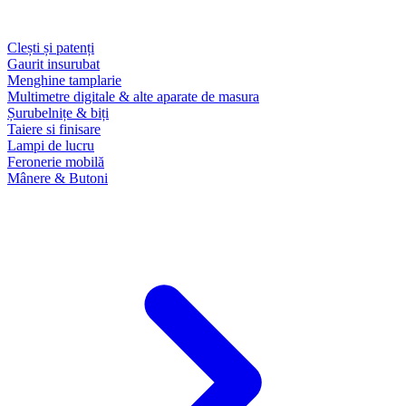
Clești și patenți
Gaurit insurubat
Menghine tamplarie
Multimetre digitale & alte aparate de masura
Șurubelnițe & biți
Taiere si finisare
Lampi de lucru
Feronerie mobilă
Mânere & Butoni