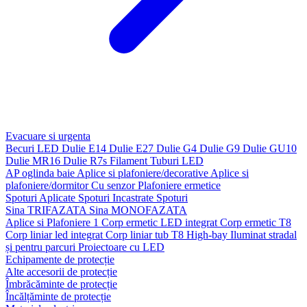
Evacuare si urgenta
Becuri LED
Dulie E14
Dulie E27
Dulie G4
Dulie G9
Dulie GU10
Dulie MR16
Dulie R7s
Filament
Tuburi LED
AP oglinda baie
Aplice si plafoniere/decorative
Aplice si
plafoniere/dormitor
Cu senzor
Plafoniere ermetice
Spoturi Aplicate
Spoturi Incastrate
Spoturi
Sina TRIFAZATA
Sina MONOFAZATA
Aplice si Plafoniere 1
Corp ermetic LED integrat
Corp ermetic T8
Corp liniar led integrat
Corp liniar tub T8
High-bay
Iluminat stradal
și pentru parcuri
Proiectoare cu LED
Echipamente de protecție
Alte accesorii de protecție
Îmbrăcăminte de protecție
Încălțăminte de protecție