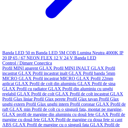
Banda LED 50 m
Banda LED 5M
COB
Lumina Neutra 4000K
IP
20
IP 65 / 67
NEON FLEX
12 V
24 V
Banda LED
Control / Dimare
Conectica
Profil MINI aparent GLAX
Profil MINI INALT GLAX
Profil
incastrat GLAX
Profil incastrat inalt GLAX
Profil banda 5mm
MICRO GLAX
Profil incastrat MICRO GLAX
Profil 22mm
aplicat GLAX
Profil de colt din aluminiu GLAX
Profil de sina
GLAX
Profil cu radiator GLAX
Profil din aluminiu cu unghi
reglabil GLAX
Profil de colt GLAX
Profil de colt incastrat GLAX
Profil Glax liniar
Profil Glax perete
Profil Glax tavan
Profil Glax
unghi extern
Profil Glax unghi intern
Profil coronar GLAX
Profil de
raft GLAX min
Profil de colt cu o singură fata, montat pe margine,
GLAX
profil de margine din aluminiu cu două fete GLAX
Profil de
margine cu două fete GLAX
Profil de margine cu doua fete si cant
ABS GLAX
Profil de margine cu o singură fata GLAX
Profil de