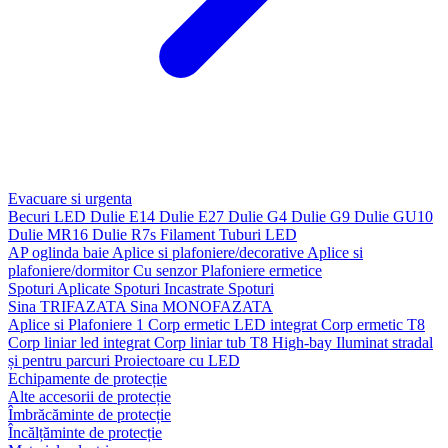
Evacuare si urgenta
Becuri LED
Dulie E14
Dulie E27
Dulie G4
Dulie G9
Dulie GU10
Dulie MR16
Dulie R7s
Filament
Tuburi LED
AP oglinda baie
Aplice si plafoniere/decorative
Aplice si
plafoniere/dormitor
Cu senzor
Plafoniere ermetice
Spoturi Aplicate
Spoturi Incastrate
Spoturi
Sina TRIFAZATA
Sina MONOFAZATA
Aplice si Plafoniere 1
Corp ermetic LED integrat
Corp ermetic T8
Corp liniar led integrat
Corp liniar tub T8
High-bay
Iluminat stradal
și pentru parcuri
Proiectoare cu LED
Echipamente de protecție
Alte accesorii de protecție
Îmbrăcăminte de protecție
Încălțăminte de protecție