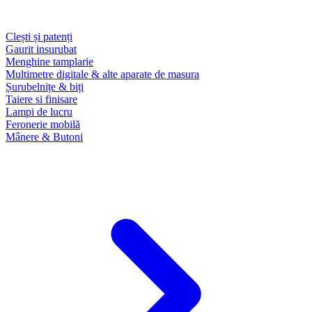
Clești și patenți
Gaurit insurubat
Menghine tamplarie
Multimetre digitale & alte aparate de masura
Șurubelnițe & biți
Taiere si finisare
Lampi de lucru
Feronerie mobilă
Mânere & Butoni