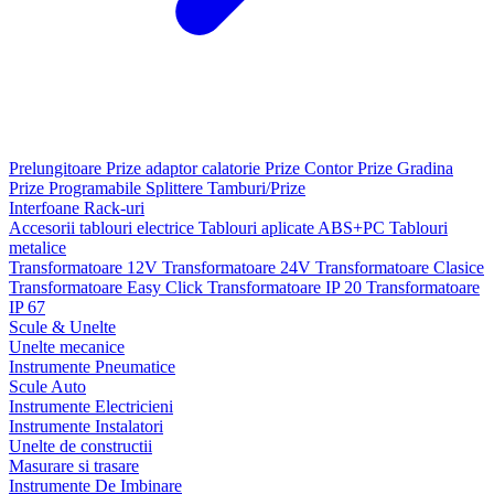
Prelungitoare
Prize adaptor calatorie
Prize Contor
Prize Gradina
Prize Programabile
Splittere
Tamburi/Prize
Interfoane
Rack-uri
Accesorii tablouri electrice
Tablouri aplicate ABS+PC
Tablouri
metalice
Transformatoare 12V
Transformatoare 24V
Transformatoare Clasice
Transformatoare Easy Click
Transformatoare IP 20
Transformatoare
IP 67
Scule & Unelte
Unelte mecanice
Instrumente Pneumatice
Scule Auto
Instrumente Electricieni
Instrumente Instalatori
Unelte de constructii
Masurare si trasare
Instrumente De Imbinare