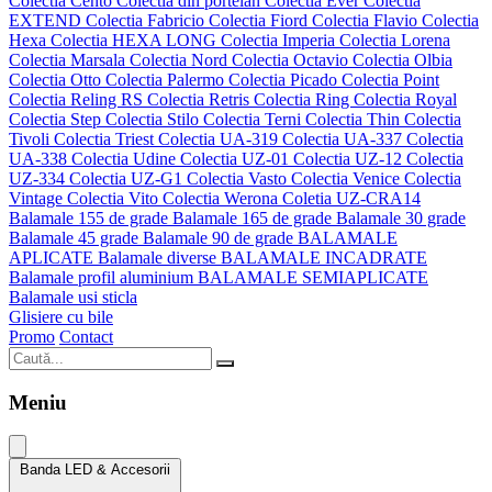
Colectia Cento
Colectia din portelan
Colectia Ever
Colectia
EXTEND
Colectia Fabricio
Colectia Fiord
Colectia Flavio
Colectia
Hexa
Colectia HEXA LONG
Colectia Imperia
Colectia Lorena
Colectia Marsala
Colectia Nord
Colectia Octavio
Colectia Olbia
Colectia Otto
Colectia Palermo
Colectia Picado
Colectia Point
Colectia Reling RS
Colectia Retris
Colectia Ring
Colectia Royal
Colectia Step
Colectia Stilo
Colectia Terni
Colectia Thin
Colectia
Tivoli
Colectia Triest
Colectia UA-319
Colectia UA-337
Colectia
UA-338
Colectia Udine
Colectia UZ-01
Colectia UZ-12
Colectia
UZ-334
Colectia UZ-G1
Colectia Vasto
Colectia Venice
Colectia
Vintage
Colectia Vito
Colectia Werona
Coletia UZ-CRA14
Balamale 155 de grade
Balamale 165 de grade
Balamale 30 grade
Balamale 45 grade
Balamale 90 de grade
BALAMALE
APLICATE
Balamale diverse
BALAMALE INCADRATE
Balamale profil aluminium
BALAMALE SEMIAPLICATE
Balamale usi sticla
Glisiere cu bile
Promo
Contact
Meniu
Banda LED & Accesorii