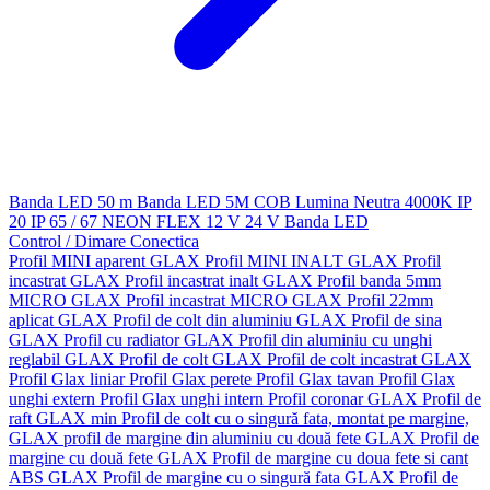
Banda LED 50 m
Banda LED 5M
COB
Lumina Neutra 4000K
IP
20
IP 65 / 67
NEON FLEX
12 V
24 V
Banda LED
Control / Dimare
Conectica
Profil MINI aparent GLAX
Profil MINI INALT GLAX
Profil
incastrat GLAX
Profil incastrat inalt GLAX
Profil banda 5mm
MICRO GLAX
Profil incastrat MICRO GLAX
Profil 22mm
aplicat GLAX
Profil de colt din aluminiu GLAX
Profil de sina
GLAX
Profil cu radiator GLAX
Profil din aluminiu cu unghi
reglabil GLAX
Profil de colt GLAX
Profil de colt incastrat GLAX
Profil Glax liniar
Profil Glax perete
Profil Glax tavan
Profil Glax
unghi extern
Profil Glax unghi intern
Profil coronar GLAX
Profil de
raft GLAX min
Profil de colt cu o singură fata, montat pe margine,
GLAX
profil de margine din aluminiu cu două fete GLAX
Profil de
margine cu două fete GLAX
Profil de margine cu doua fete si cant
ABS GLAX
Profil de margine cu o singură fata GLAX
Profil de