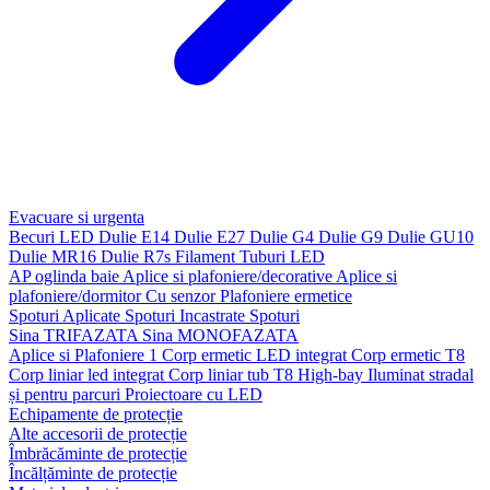
Evacuare si urgenta
Becuri LED
Dulie E14
Dulie E27
Dulie G4
Dulie G9
Dulie GU10
Dulie MR16
Dulie R7s
Filament
Tuburi LED
AP oglinda baie
Aplice si plafoniere/decorative
Aplice si
plafoniere/dormitor
Cu senzor
Plafoniere ermetice
Spoturi Aplicate
Spoturi Incastrate
Spoturi
Sina TRIFAZATA
Sina MONOFAZATA
Aplice si Plafoniere 1
Corp ermetic LED integrat
Corp ermetic T8
Corp liniar led integrat
Corp liniar tub T8
High-bay
Iluminat stradal
și pentru parcuri
Proiectoare cu LED
Echipamente de protecție
Alte accesorii de protecție
Îmbrăcăminte de protecție
Încălțăminte de protecție