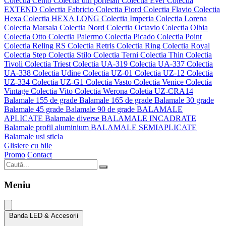
Colectia Cento
Colectia din portelan
Colectia Ever
Colectia
EXTEND
Colectia Fabricio
Colectia Fiord
Colectia Flavio
Colectia
Hexa
Colectia HEXA LONG
Colectia Imperia
Colectia Lorena
Colectia Marsala
Colectia Nord
Colectia Octavio
Colectia Olbia
Colectia Otto
Colectia Palermo
Colectia Picado
Colectia Point
Colectia Reling RS
Colectia Retris
Colectia Ring
Colectia Royal
Colectia Step
Colectia Stilo
Colectia Terni
Colectia Thin
Colectia
Tivoli
Colectia Triest
Colectia UA-319
Colectia UA-337
Colectia
UA-338
Colectia Udine
Colectia UZ-01
Colectia UZ-12
Colectia
UZ-334
Colectia UZ-G1
Colectia Vasto
Colectia Venice
Colectia
Vintage
Colectia Vito
Colectia Werona
Coletia UZ-CRA14
Balamale 155 de grade
Balamale 165 de grade
Balamale 30 grade
Balamale 45 grade
Balamale 90 de grade
BALAMALE
APLICATE
Balamale diverse
BALAMALE INCADRATE
Balamale profil aluminium
BALAMALE SEMIAPLICATE
Balamale usi sticla
Glisiere cu bile
Promo
Contact
Meniu
Banda LED & Accesorii