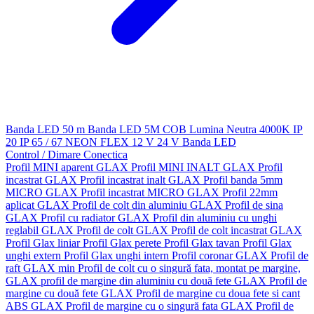
Banda LED 50 m
Banda LED 5M
COB
Lumina Neutra 4000K
IP
20
IP 65 / 67
NEON FLEX
12 V
24 V
Banda LED
Control / Dimare
Conectica
Profil MINI aparent GLAX
Profil MINI INALT GLAX
Profil
incastrat GLAX
Profil incastrat inalt GLAX
Profil banda 5mm
MICRO GLAX
Profil incastrat MICRO GLAX
Profil 22mm
aplicat GLAX
Profil de colt din aluminiu GLAX
Profil de sina
GLAX
Profil cu radiator GLAX
Profil din aluminiu cu unghi
reglabil GLAX
Profil de colt GLAX
Profil de colt incastrat GLAX
Profil Glax liniar
Profil Glax perete
Profil Glax tavan
Profil Glax
unghi extern
Profil Glax unghi intern
Profil coronar GLAX
Profil de
raft GLAX min
Profil de colt cu o singură fata, montat pe margine,
GLAX
profil de margine din aluminiu cu două fete GLAX
Profil de
margine cu două fete GLAX
Profil de margine cu doua fete si cant
ABS GLAX
Profil de margine cu o singură fata GLAX
Profil de