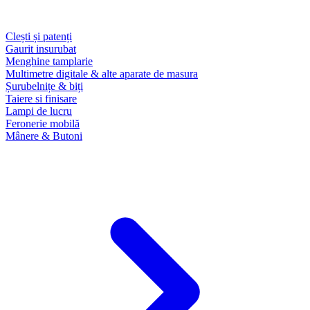
Clești și patenți
Gaurit insurubat
Menghine tamplarie
Multimetre digitale & alte aparate de masura
Șurubelnițe & biți
Taiere si finisare
Lampi de lucru
Feronerie mobilă
Mânere & Butoni