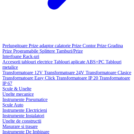
Prelungitoare
Prize adaptor calatorie
Prize Contor
Prize Gradina
Prize Programabile
Splittere
Tamburi/Prize
Interfoane
Rack-uri
Accesorii tablouri electrice
Tablouri aplicate ABS+PC
Tablouri
metalice
Transformatoare 12V
Transformatoare 24V
Transformatoare Clasice
Transformatoare Easy Click
Transformatoare IP 20
Transformatoare
IP 67
Scule & Unelte
Unelte mecanice
Instrumente Pneumatice
Scule Auto
Instrumente Electricieni
Instrumente Instalatori
Unelte de constructii
Masurare si trasare
Instrumente De Imbinare