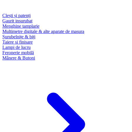
Clești și patenți
Gaurit insurubat
Menghine tamplarie
Multimetre digitale & alte aparate de masura
Șurubelnițe & biți
Taiere si finisare
Lampi de lucru
Feronerie mobilă
Mânere & Butoni