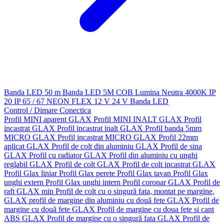
Banda LED 50 m
Banda LED 5M
COB
Lumina Neutra 4000K
IP
20
IP 65 / 67
NEON FLEX
12 V
24 V
Banda LED
Control / Dimare
Conectica
Profil MINI aparent GLAX
Profil MINI INALT GLAX
Profil
incastrat GLAX
Profil incastrat inalt GLAX
Profil banda 5mm
MICRO GLAX
Profil incastrat MICRO GLAX
Profil 22mm
aplicat GLAX
Profil de colt din aluminiu GLAX
Profil de sina
GLAX
Profil cu radiator GLAX
Profil din aluminiu cu unghi
reglabil GLAX
Profil de colt GLAX
Profil de colt incastrat GLAX
Profil Glax liniar
Profil Glax perete
Profil Glax tavan
Profil Glax
unghi extern
Profil Glax unghi intern
Profil coronar GLAX
Profil de
raft GLAX min
Profil de colt cu o singură fata, montat pe margine,
GLAX
profil de margine din aluminiu cu două fete GLAX
Profil de
margine cu două fete GLAX
Profil de margine cu doua fete si cant
ABS GLAX
Profil de margine cu o singură fata GLAX
Profil de