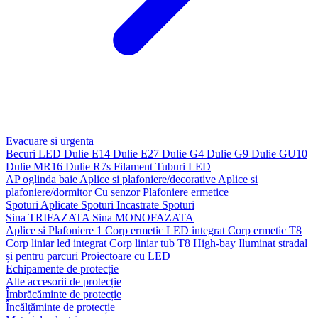
Evacuare si urgenta
Becuri LED
Dulie E14
Dulie E27
Dulie G4
Dulie G9
Dulie GU10
Dulie MR16
Dulie R7s
Filament
Tuburi LED
AP oglinda baie
Aplice si plafoniere/decorative
Aplice si
plafoniere/dormitor
Cu senzor
Plafoniere ermetice
Spoturi Aplicate
Spoturi Incastrate
Spoturi
Sina TRIFAZATA
Sina MONOFAZATA
Aplice si Plafoniere 1
Corp ermetic LED integrat
Corp ermetic T8
Corp liniar led integrat
Corp liniar tub T8
High-bay
Iluminat stradal
și pentru parcuri
Proiectoare cu LED
Echipamente de protecție
Alte accesorii de protecție
Îmbrăcăminte de protecție
Încălțăminte de protecție