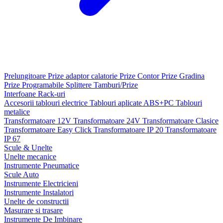
Prelungitoare
Prize adaptor calatorie
Prize Contor
Prize Gradina
Prize Programabile
Splittere
Tamburi/Prize
Interfoane
Rack-uri
Accesorii tablouri electrice
Tablouri aplicate ABS+PC
Tablouri
metalice
Transformatoare 12V
Transformatoare 24V
Transformatoare Clasice
Transformatoare Easy Click
Transformatoare IP 20
Transformatoare
IP 67
Scule & Unelte
Unelte mecanice
Instrumente Pneumatice
Scule Auto
Instrumente Electricieni
Instrumente Instalatori
Unelte de constructii
Masurare si trasare
Instrumente De Imbinare