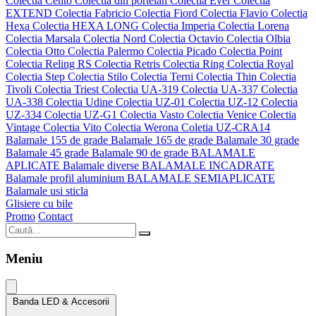
Colectia Cento
Colectia din portelan
Colectia Ever
Colectia
EXTEND
Colectia Fabricio
Colectia Fiord
Colectia Flavio
Colectia
Hexa
Colectia HEXA LONG
Colectia Imperia
Colectia Lorena
Colectia Marsala
Colectia Nord
Colectia Octavio
Colectia Olbia
Colectia Otto
Colectia Palermo
Colectia Picado
Colectia Point
Colectia Reling RS
Colectia Retris
Colectia Ring
Colectia Royal
Colectia Step
Colectia Stilo
Colectia Terni
Colectia Thin
Colectia
Tivoli
Colectia Triest
Colectia UA-319
Colectia UA-337
Colectia
UA-338
Colectia Udine
Colectia UZ-01
Colectia UZ-12
Colectia
UZ-334
Colectia UZ-G1
Colectia Vasto
Colectia Venice
Colectia
Vintage
Colectia Vito
Colectia Werona
Coletia UZ-CRA14
Balamale 155 de grade
Balamale 165 de grade
Balamale 30 grade
Balamale 45 grade
Balamale 90 de grade
BALAMALE
APLICATE
Balamale diverse
BALAMALE INCADRATE
Balamale profil aluminium
BALAMALE SEMIAPLICATE
Balamale usi sticla
Glisiere cu bile
Promo
Contact
Meniu
Banda LED & Accesorii