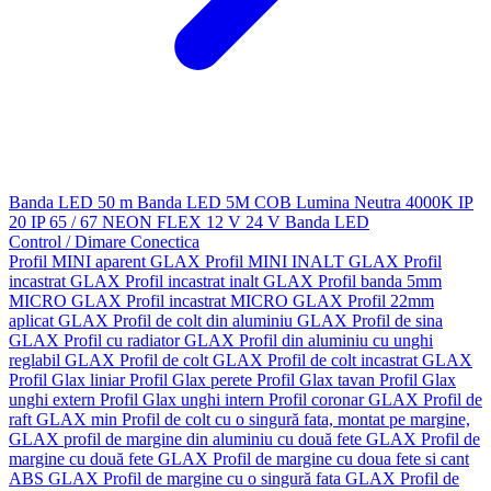
Banda LED 50 m
Banda LED 5M
COB
Lumina Neutra 4000K
IP
20
IP 65 / 67
NEON FLEX
12 V
24 V
Banda LED
Control / Dimare
Conectica
Profil MINI aparent GLAX
Profil MINI INALT GLAX
Profil
incastrat GLAX
Profil incastrat inalt GLAX
Profil banda 5mm
MICRO GLAX
Profil incastrat MICRO GLAX
Profil 22mm
aplicat GLAX
Profil de colt din aluminiu GLAX
Profil de sina
GLAX
Profil cu radiator GLAX
Profil din aluminiu cu unghi
reglabil GLAX
Profil de colt GLAX
Profil de colt incastrat GLAX
Profil Glax liniar
Profil Glax perete
Profil Glax tavan
Profil Glax
unghi extern
Profil Glax unghi intern
Profil coronar GLAX
Profil de
raft GLAX min
Profil de colt cu o singură fata, montat pe margine,
GLAX
profil de margine din aluminiu cu două fete GLAX
Profil de
margine cu două fete GLAX
Profil de margine cu doua fete si cant
ABS GLAX
Profil de margine cu o singură fata GLAX
Profil de