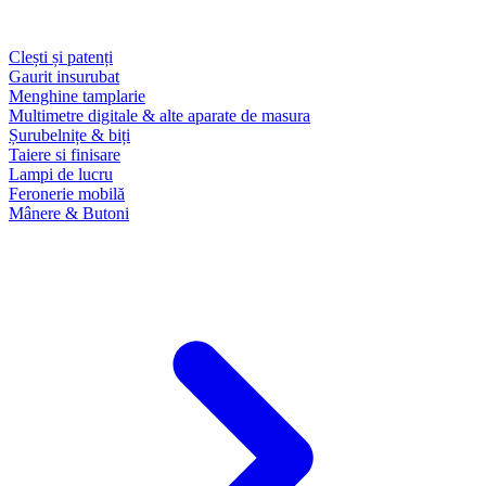
Clești și patenți
Gaurit insurubat
Menghine tamplarie
Multimetre digitale & alte aparate de masura
Șurubelnițe & biți
Taiere si finisare
Lampi de lucru
Feronerie mobilă
Mânere & Butoni