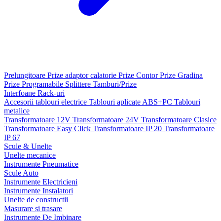
Prelungitoare
Prize adaptor calatorie
Prize Contor
Prize Gradina
Prize Programabile
Splittere
Tamburi/Prize
Interfoane
Rack-uri
Accesorii tablouri electrice
Tablouri aplicate ABS+PC
Tablouri
metalice
Transformatoare 12V
Transformatoare 24V
Transformatoare Clasice
Transformatoare Easy Click
Transformatoare IP 20
Transformatoare
IP 67
Scule & Unelte
Unelte mecanice
Instrumente Pneumatice
Scule Auto
Instrumente Electricieni
Instrumente Instalatori
Unelte de constructii
Masurare si trasare
Instrumente De Imbinare