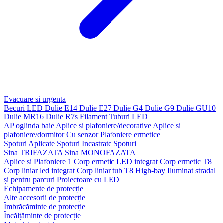
Evacuare si urgenta
Becuri LED
Dulie E14
Dulie E27
Dulie G4
Dulie G9
Dulie GU10
Dulie MR16
Dulie R7s
Filament
Tuburi LED
AP oglinda baie
Aplice si plafoniere/decorative
Aplice si
plafoniere/dormitor
Cu senzor
Plafoniere ermetice
Spoturi Aplicate
Spoturi Incastrate
Spoturi
Sina TRIFAZATA
Sina MONOFAZATA
Aplice si Plafoniere 1
Corp ermetic LED integrat
Corp ermetic T8
Corp liniar led integrat
Corp liniar tub T8
High-bay
Iluminat stradal
și pentru parcuri
Proiectoare cu LED
Echipamente de protecție
Alte accesorii de protecție
Îmbrăcăminte de protecție
Încălțăminte de protecție