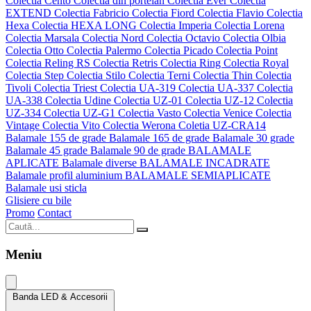
Colectia Cento
Colectia din portelan
Colectia Ever
Colectia
EXTEND
Colectia Fabricio
Colectia Fiord
Colectia Flavio
Colectia
Hexa
Colectia HEXA LONG
Colectia Imperia
Colectia Lorena
Colectia Marsala
Colectia Nord
Colectia Octavio
Colectia Olbia
Colectia Otto
Colectia Palermo
Colectia Picado
Colectia Point
Colectia Reling RS
Colectia Retris
Colectia Ring
Colectia Royal
Colectia Step
Colectia Stilo
Colectia Terni
Colectia Thin
Colectia
Tivoli
Colectia Triest
Colectia UA-319
Colectia UA-337
Colectia
UA-338
Colectia Udine
Colectia UZ-01
Colectia UZ-12
Colectia
UZ-334
Colectia UZ-G1
Colectia Vasto
Colectia Venice
Colectia
Vintage
Colectia Vito
Colectia Werona
Coletia UZ-CRA14
Balamale 155 de grade
Balamale 165 de grade
Balamale 30 grade
Balamale 45 grade
Balamale 90 de grade
BALAMALE
APLICATE
Balamale diverse
BALAMALE INCADRATE
Balamale profil aluminium
BALAMALE SEMIAPLICATE
Balamale usi sticla
Glisiere cu bile
Promo
Contact
Meniu
Banda LED & Accesorii