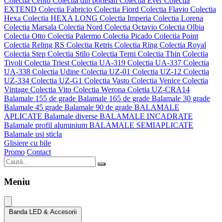
Colectia Cento
Colectia din portelan
Colectia Ever
Colectia
EXTEND
Colectia Fabricio
Colectia Fiord
Colectia Flavio
Colectia
Hexa
Colectia HEXA LONG
Colectia Imperia
Colectia Lorena
Colectia Marsala
Colectia Nord
Colectia Octavio
Colectia Olbia
Colectia Otto
Colectia Palermo
Colectia Picado
Colectia Point
Colectia Reling RS
Colectia Retris
Colectia Ring
Colectia Royal
Colectia Step
Colectia Stilo
Colectia Terni
Colectia Thin
Colectia
Tivoli
Colectia Triest
Colectia UA-319
Colectia UA-337
Colectia
UA-338
Colectia Udine
Colectia UZ-01
Colectia UZ-12
Colectia
UZ-334
Colectia UZ-G1
Colectia Vasto
Colectia Venice
Colectia
Vintage
Colectia Vito
Colectia Werona
Coletia UZ-CRA14
Balamale 155 de grade
Balamale 165 de grade
Balamale 30 grade
Balamale 45 grade
Balamale 90 de grade
BALAMALE
APLICATE
Balamale diverse
BALAMALE INCADRATE
Balamale profil aluminium
BALAMALE SEMIAPLICATE
Balamale usi sticla
Glisiere cu bile
Promo
Contact
Meniu
Banda LED & Accesorii