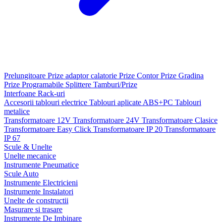
Prelungitoare
Prize adaptor calatorie
Prize Contor
Prize Gradina
Prize Programabile
Splittere
Tamburi/Prize
Interfoane
Rack-uri
Accesorii tablouri electrice
Tablouri aplicate ABS+PC
Tablouri
metalice
Transformatoare 12V
Transformatoare 24V
Transformatoare Clasice
Transformatoare Easy Click
Transformatoare IP 20
Transformatoare
IP 67
Scule & Unelte
Unelte mecanice
Instrumente Pneumatice
Scule Auto
Instrumente Electricieni
Instrumente Instalatori
Unelte de constructii
Masurare si trasare
Instrumente De Imbinare