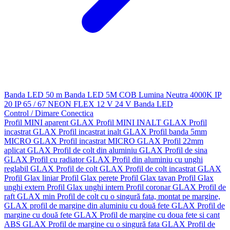
Banda LED 50 m
Banda LED 5M
COB
Lumina Neutra 4000K
IP
20
IP 65 / 67
NEON FLEX
12 V
24 V
Banda LED
Control / Dimare
Conectica
Profil MINI aparent GLAX
Profil MINI INALT GLAX
Profil
incastrat GLAX
Profil incastrat inalt GLAX
Profil banda 5mm
MICRO GLAX
Profil incastrat MICRO GLAX
Profil 22mm
aplicat GLAX
Profil de colt din aluminiu GLAX
Profil de sina
GLAX
Profil cu radiator GLAX
Profil din aluminiu cu unghi
reglabil GLAX
Profil de colt GLAX
Profil de colt incastrat GLAX
Profil Glax liniar
Profil Glax perete
Profil Glax tavan
Profil Glax
unghi extern
Profil Glax unghi intern
Profil coronar GLAX
Profil de
raft GLAX min
Profil de colt cu o singură fata, montat pe margine,
GLAX
profil de margine din aluminiu cu două fete GLAX
Profil de
margine cu două fete GLAX
Profil de margine cu doua fete si cant
ABS GLAX
Profil de margine cu o singură fata GLAX
Profil de