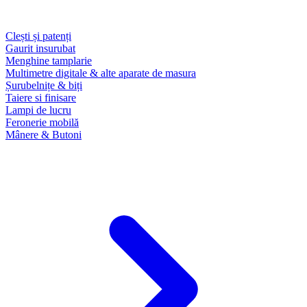
Clești și patenți
Gaurit insurubat
Menghine tamplarie
Multimetre digitale & alte aparate de masura
Șurubelnițe & biți
Taiere si finisare
Lampi de lucru
Feronerie mobilă
Mânere & Butoni