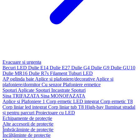
Evacuare si urgenta
Becuri LED
Dulie E14
Dulie E27
Dulie G4
Dulie G9
Dulie GU10
Dulie MR16
Dulie R7s
Filament
Tuburi LED
AP oglinda baie
Aplice si plafoniere/decorative
Aplice si
plafoniere/dormitor
Cu senzor
Plafoniere ermetice
Spoturi Aplicate
Spoturi Incastrate
Spoturi
Sina TRIFAZATA
Sina MONOFAZATA
Aplice si Plafoniere 1
Corp ermetic LED integrat
Corp ermetic T8
Corp liniar led integrat
Corp liniar tub T8
High-bay
Iluminat stradal
și pentru parcuri
Proiectoare cu LED
Echipamente de protecție
Alte accesorii de protecție
Îmbrăcăminte de protecție
Încălțăminte de protecție