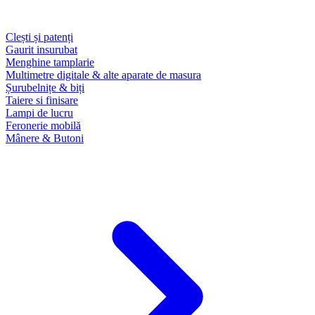
Clești și patenți
Gaurit insurubat
Menghine tamplarie
Multimetre digitale & alte aparate de masura
Șurubelnițe & biți
Taiere si finisare
Lampi de lucru
Feronerie mobilă
Mânere & Butoni