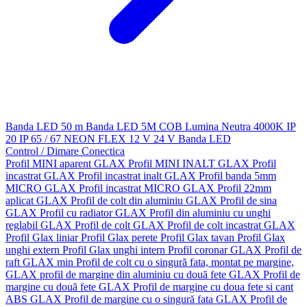
Banda LED 50 m
Banda LED 5M
COB
Lumina Neutra 4000K
IP
20
IP 65 / 67
NEON FLEX
12 V
24 V
Banda LED
Control / Dimare
Conectica
Profil MINI aparent GLAX
Profil MINI INALT GLAX
Profil
incastrat GLAX
Profil incastrat inalt GLAX
Profil banda 5mm
MICRO GLAX
Profil incastrat MICRO GLAX
Profil 22mm
aplicat GLAX
Profil de colt din aluminiu GLAX
Profil de sina
GLAX
Profil cu radiator GLAX
Profil din aluminiu cu unghi
reglabil GLAX
Profil de colt GLAX
Profil de colt incastrat GLAX
Profil Glax liniar
Profil Glax perete
Profil Glax tavan
Profil Glax
unghi extern
Profil Glax unghi intern
Profil coronar GLAX
Profil de
raft GLAX min
Profil de colt cu o singură fata, montat pe margine,
GLAX
profil de margine din aluminiu cu două fete GLAX
Profil de
margine cu două fete GLAX
Profil de margine cu doua fete si cant
ABS GLAX
Profil de margine cu o singură fata GLAX
Profil de