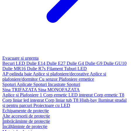
Evacuare si urgenta
Becuri LED
Dulie E14
Dulie E27
Dulie G4
Dulie G9
Dulie GU10
Dulie MR16
Dulie R7s
Filament
Tuburi LED
AP oglinda baie
Aplice si plafoniere/decorative
Aplice si
plafoniere/dormitor
Cu senzor
Plafoniere ermetice
Spoturi Aplicate
Spoturi Incastrate
Spoturi
Sina TRIFAZATA
Sina MONOFAZATA
Aplice si Plafoniere 1
Corp ermetic LED integrat
Corp ermetic T8
Corp liniar led integrat
Corp liniar tub T8
High-bay
Iluminat stradal
și pentru parcuri
Proiectoare cu LED
Echipamente de protecție
Alte accesorii de protecție
Îmbrăcăminte de protecție
Încălțăminte de protecție