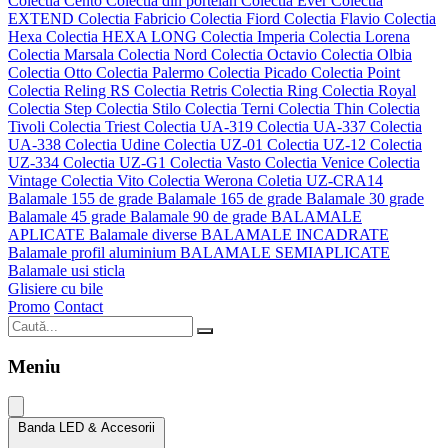
Colectia Cento
Colectia din portelan
Colectia Ever
Colectia
EXTEND
Colectia Fabricio
Colectia Fiord
Colectia Flavio
Colectia
Hexa
Colectia HEXA LONG
Colectia Imperia
Colectia Lorena
Colectia Marsala
Colectia Nord
Colectia Octavio
Colectia Olbia
Colectia Otto
Colectia Palermo
Colectia Picado
Colectia Point
Colectia Reling RS
Colectia Retris
Colectia Ring
Colectia Royal
Colectia Step
Colectia Stilo
Colectia Terni
Colectia Thin
Colectia
Tivoli
Colectia Triest
Colectia UA-319
Colectia UA-337
Colectia
UA-338
Colectia Udine
Colectia UZ-01
Colectia UZ-12
Colectia
UZ-334
Colectia UZ-G1
Colectia Vasto
Colectia Venice
Colectia
Vintage
Colectia Vito
Colectia Werona
Coletia UZ-CRA14
Balamale 155 de grade
Balamale 165 de grade
Balamale 30 grade
Balamale 45 grade
Balamale 90 de grade
BALAMALE
APLICATE
Balamale diverse
BALAMALE INCADRATE
Balamale profil aluminium
BALAMALE SEMIAPLICATE
Balamale usi sticla
Glisiere cu bile
Promo
Contact
Meniu
Banda LED & Accesorii