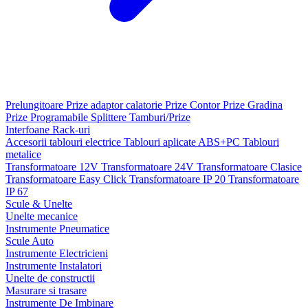
Prelungitoare
Prize adaptor calatorie
Prize Contor
Prize Gradina
Prize Programabile
Splittere
Tamburi/Prize
Interfoane
Rack-uri
Accesorii tablouri electrice
Tablouri aplicate ABS+PC
Tablouri
metalice
Transformatoare 12V
Transformatoare 24V
Transformatoare Clasice
Transformatoare Easy Click
Transformatoare IP 20
Transformatoare
IP 67
Scule & Unelte
Unelte mecanice
Instrumente Pneumatice
Scule Auto
Instrumente Electricieni
Instrumente Instalatori
Unelte de constructii
Masurare si trasare
Instrumente De Imbinare