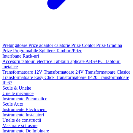
Prelungitoare
Prize adaptor calatorie
Prize Contor
Prize Gradina
Prize Programabile
Splittere
Tamburi/Prize
Interfoane
Rack-uri
Accesorii tablouri electrice
Tablouri aplicate ABS+PC
Tablouri
metalice
Transformatoare 12V
Transformatoare 24V
Transformatoare Clasice
Transformatoare Easy Click
Transformatoare IP 20
Transformatoare
IP 67
Scule & Unelte
Unelte mecanice
Instrumente Pneumatice
Scule Auto
Instrumente Electricieni
Instrumente Instalatori
Unelte de constructii
Masurare si trasare
Instrumente De Imbinare