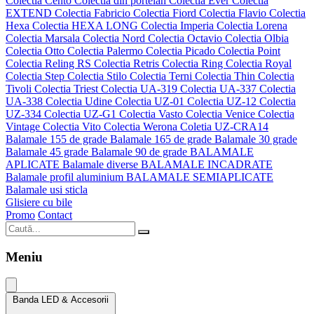
Colectia Cento
Colectia din portelan
Colectia Ever
Colectia
EXTEND
Colectia Fabricio
Colectia Fiord
Colectia Flavio
Colectia
Hexa
Colectia HEXA LONG
Colectia Imperia
Colectia Lorena
Colectia Marsala
Colectia Nord
Colectia Octavio
Colectia Olbia
Colectia Otto
Colectia Palermo
Colectia Picado
Colectia Point
Colectia Reling RS
Colectia Retris
Colectia Ring
Colectia Royal
Colectia Step
Colectia Stilo
Colectia Terni
Colectia Thin
Colectia
Tivoli
Colectia Triest
Colectia UA-319
Colectia UA-337
Colectia
UA-338
Colectia Udine
Colectia UZ-01
Colectia UZ-12
Colectia
UZ-334
Colectia UZ-G1
Colectia Vasto
Colectia Venice
Colectia
Vintage
Colectia Vito
Colectia Werona
Coletia UZ-CRA14
Balamale 155 de grade
Balamale 165 de grade
Balamale 30 grade
Balamale 45 grade
Balamale 90 de grade
BALAMALE
APLICATE
Balamale diverse
BALAMALE INCADRATE
Balamale profil aluminium
BALAMALE SEMIAPLICATE
Balamale usi sticla
Glisiere cu bile
Promo
Contact
Meniu
Banda LED & Accesorii