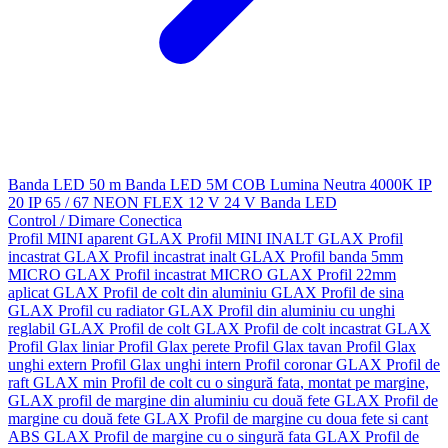
Banda LED 50 m
Banda LED 5M
COB
Lumina Neutra 4000K
IP
20
IP 65 / 67
NEON FLEX
12 V
24 V
Banda LED
Control / Dimare
Conectica
Profil MINI aparent GLAX
Profil MINI INALT GLAX
Profil
incastrat GLAX
Profil incastrat inalt GLAX
Profil banda 5mm
MICRO GLAX
Profil incastrat MICRO GLAX
Profil 22mm
aplicat GLAX
Profil de colt din aluminiu GLAX
Profil de sina
GLAX
Profil cu radiator GLAX
Profil din aluminiu cu unghi
reglabil GLAX
Profil de colt GLAX
Profil de colt incastrat GLAX
Profil Glax liniar
Profil Glax perete
Profil Glax tavan
Profil Glax
unghi extern
Profil Glax unghi intern
Profil coronar GLAX
Profil de
raft GLAX min
Profil de colt cu o singură fata, montat pe margine,
GLAX
profil de margine din aluminiu cu două fete GLAX
Profil de
margine cu două fete GLAX
Profil de margine cu doua fete si cant
ABS GLAX
Profil de margine cu o singură fata GLAX
Profil de