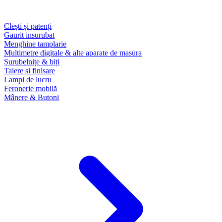
Clești și patenți
Gaurit insurubat
Menghine tamplarie
Multimetre digitale & alte aparate de masura
Șurubelnițe & biți
Taiere si finisare
Lampi de lucru
Feronerie mobilă
Mânere & Butoni