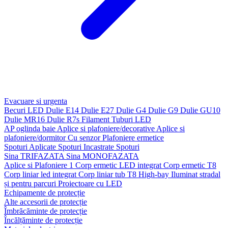
Evacuare si urgenta
Becuri LED
Dulie E14
Dulie E27
Dulie G4
Dulie G9
Dulie GU10
Dulie MR16
Dulie R7s
Filament
Tuburi LED
AP oglinda baie
Aplice si plafoniere/decorative
Aplice si
plafoniere/dormitor
Cu senzor
Plafoniere ermetice
Spoturi Aplicate
Spoturi Incastrate
Spoturi
Sina TRIFAZATA
Sina MONOFAZATA
Aplice si Plafoniere 1
Corp ermetic LED integrat
Corp ermetic T8
Corp liniar led integrat
Corp liniar tub T8
High-bay
Iluminat stradal
și pentru parcuri
Proiectoare cu LED
Echipamente de protecție
Alte accesorii de protecție
Îmbrăcăminte de protecție
Încălțăminte de protecție