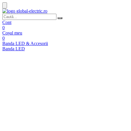
Cont
0
Coșul meu
0
Banda LED & Accesorii
Banda LED