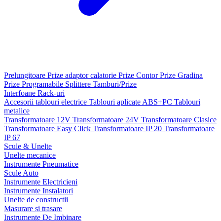
Prelungitoare
Prize adaptor calatorie
Prize Contor
Prize Gradina
Prize Programabile
Splittere
Tamburi/Prize
Interfoane
Rack-uri
Accesorii tablouri electrice
Tablouri aplicate ABS+PC
Tablouri
metalice
Transformatoare 12V
Transformatoare 24V
Transformatoare Clasice
Transformatoare Easy Click
Transformatoare IP 20
Transformatoare
IP 67
Scule & Unelte
Unelte mecanice
Instrumente Pneumatice
Scule Auto
Instrumente Electricieni
Instrumente Instalatori
Unelte de constructii
Masurare si trasare
Instrumente De Imbinare