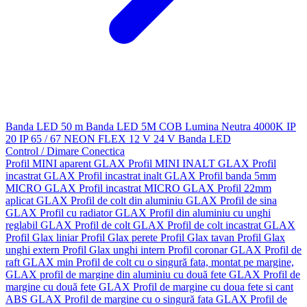
Banda LED 50 m
Banda LED 5M
COB
Lumina Neutra 4000K
IP
20
IP 65 / 67
NEON FLEX
12 V
24 V
Banda LED
Control / Dimare
Conectica
Profil MINI aparent GLAX
Profil MINI INALT GLAX
Profil
incastrat GLAX
Profil incastrat inalt GLAX
Profil banda 5mm
MICRO GLAX
Profil incastrat MICRO GLAX
Profil 22mm
aplicat GLAX
Profil de colt din aluminiu GLAX
Profil de sina
GLAX
Profil cu radiator GLAX
Profil din aluminiu cu unghi
reglabil GLAX
Profil de colt GLAX
Profil de colt incastrat GLAX
Profil Glax liniar
Profil Glax perete
Profil Glax tavan
Profil Glax
unghi extern
Profil Glax unghi intern
Profil coronar GLAX
Profil de
raft GLAX min
Profil de colt cu o singură fata, montat pe margine,
GLAX
profil de margine din aluminiu cu două fete GLAX
Profil de
margine cu două fete GLAX
Profil de margine cu doua fete si cant
ABS GLAX
Profil de margine cu o singură fata GLAX
Profil de