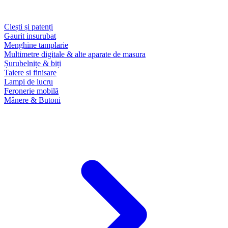
Clești și patenți
Gaurit insurubat
Menghine tamplarie
Multimetre digitale & alte aparate de masura
Șurubelnițe & biți
Taiere si finisare
Lampi de lucru
Feronerie mobilă
Mânere & Butoni