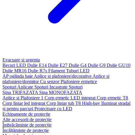
Evacuare si urgenta
Becuri LED
Dulie E14
Dulie E27
Dulie G4
Dulie G9
Dulie GU10
Dulie MR16
Dulie R7s
Filament
Tuburi LED
AP oglinda baie
Aplice si plafoniere/decorative
Aplice si
plafoniere/dormitor
Cu senzor
Plafoniere ermetice
Spoturi Aplicate
Spoturi Incastrate
Spoturi
Sina TRIFAZATA
Sina MONOFAZATA
Aplice si Plafoniere 1
Corp ermetic LED integrat
Corp ermetic T8
Corp liniar led integrat
Corp liniar tub T8
High-bay
Iluminat stradal
și pentru parcuri
Proiectoare cu LED
Echipamente de protecție
Alte accesorii de protecție
Îmbrăcăminte de protecție
Încălțăminte de protecție