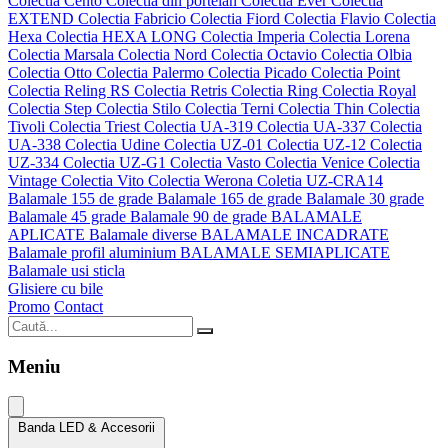
Colectia Cento
Colectia din portelan
Colectia Ever
Colectia
EXTEND
Colectia Fabricio
Colectia Fiord
Colectia Flavio
Colectia
Hexa
Colectia HEXA LONG
Colectia Imperia
Colectia Lorena
Colectia Marsala
Colectia Nord
Colectia Octavio
Colectia Olbia
Colectia Otto
Colectia Palermo
Colectia Picado
Colectia Point
Colectia Reling RS
Colectia Retris
Colectia Ring
Colectia Royal
Colectia Step
Colectia Stilo
Colectia Terni
Colectia Thin
Colectia
Tivoli
Colectia Triest
Colectia UA-319
Colectia UA-337
Colectia
UA-338
Colectia Udine
Colectia UZ-01
Colectia UZ-12
Colectia
UZ-334
Colectia UZ-G1
Colectia Vasto
Colectia Venice
Colectia
Vintage
Colectia Vito
Colectia Werona
Coletia UZ-CRA14
Balamale 155 de grade
Balamale 165 de grade
Balamale 30 grade
Balamale 45 grade
Balamale 90 de grade
BALAMALE
APLICATE
Balamale diverse
BALAMALE INCADRATE
Balamale profil aluminium
BALAMALE SEMIAPLICATE
Balamale usi sticla
Glisiere cu bile
Promo
Contact
Meniu
Banda LED & Accesorii