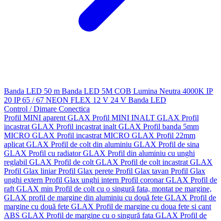
Banda LED 50 m
Banda LED 5M
COB
Lumina Neutra 4000K
IP
20
IP 65 / 67
NEON FLEX
12 V
24 V
Banda LED
Control / Dimare
Conectica
Profil MINI aparent GLAX
Profil MINI INALT GLAX
Profil
incastrat GLAX
Profil incastrat inalt GLAX
Profil banda 5mm
MICRO GLAX
Profil incastrat MICRO GLAX
Profil 22mm
aplicat GLAX
Profil de colt din aluminiu GLAX
Profil de sina
GLAX
Profil cu radiator GLAX
Profil din aluminiu cu unghi
reglabil GLAX
Profil de colt GLAX
Profil de colt incastrat GLAX
Profil Glax liniar
Profil Glax perete
Profil Glax tavan
Profil Glax
unghi extern
Profil Glax unghi intern
Profil coronar GLAX
Profil de
raft GLAX min
Profil de colt cu o singură fata, montat pe margine,
GLAX
profil de margine din aluminiu cu două fete GLAX
Profil de
margine cu două fete GLAX
Profil de margine cu doua fete si cant
ABS GLAX
Profil de margine cu o singură fata GLAX
Profil de