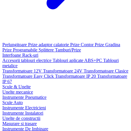
Prelungitoare
Prize adaptor calatorie
Prize Contor
Prize Gradina
Prize Programabile
Splittere
Tamburi/Prize
Interfoane
Rack-uri
Accesorii tablouri electrice
Tablouri aplicate ABS+PC
Tablouri
metalice
Transformatoare 12V
Transformatoare 24V
Transformatoare Clasice
Transformatoare Easy Click
Transformatoare IP 20
Transformatoare
IP 67
Scule & Unelte
Unelte mecanice
Instrumente Pneumatice
Scule Auto
Instrumente Electricieni
Instrumente Instalatori
Unelte de constructii
Masurare si trasare
Instrumente De Imbinare