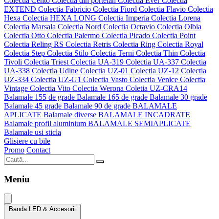
Colectia Cento
Colectia din portelan
Colectia Ever
Colectia
EXTEND
Colectia Fabricio
Colectia Fiord
Colectia Flavio
Colectia
Hexa
Colectia HEXA LONG
Colectia Imperia
Colectia Lorena
Colectia Marsala
Colectia Nord
Colectia Octavio
Colectia Olbia
Colectia Otto
Colectia Palermo
Colectia Picado
Colectia Point
Colectia Reling RS
Colectia Retris
Colectia Ring
Colectia Royal
Colectia Step
Colectia Stilo
Colectia Terni
Colectia Thin
Colectia
Tivoli
Colectia Triest
Colectia UA-319
Colectia UA-337
Colectia
UA-338
Colectia Udine
Colectia UZ-01
Colectia UZ-12
Colectia
UZ-334
Colectia UZ-G1
Colectia Vasto
Colectia Venice
Colectia
Vintage
Colectia Vito
Colectia Werona
Coletia UZ-CRA14
Balamale 155 de grade
Balamale 165 de grade
Balamale 30 grade
Balamale 45 grade
Balamale 90 de grade
BALAMALE
APLICATE
Balamale diverse
BALAMALE INCADRATE
Balamale profil aluminium
BALAMALE SEMIAPLICATE
Balamale usi sticla
Glisiere cu bile
Promo
Contact
Meniu
Banda LED & Accesorii