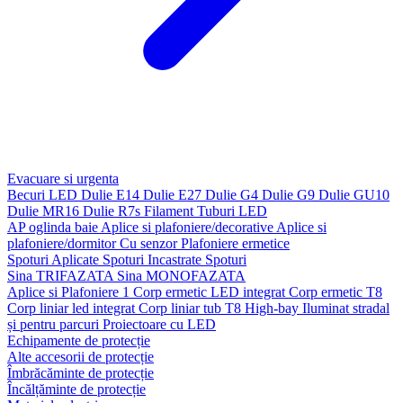
Evacuare si urgenta
Becuri LED
Dulie E14
Dulie E27
Dulie G4
Dulie G9
Dulie GU10
Dulie MR16
Dulie R7s
Filament
Tuburi LED
AP oglinda baie
Aplice si plafoniere/decorative
Aplice si
plafoniere/dormitor
Cu senzor
Plafoniere ermetice
Spoturi Aplicate
Spoturi Incastrate
Spoturi
Sina TRIFAZATA
Sina MONOFAZATA
Aplice si Plafoniere 1
Corp ermetic LED integrat
Corp ermetic T8
Corp liniar led integrat
Corp liniar tub T8
High-bay
Iluminat stradal
și pentru parcuri
Proiectoare cu LED
Echipamente de protecție
Alte accesorii de protecție
Îmbrăcăminte de protecție
Încălțăminte de protecție