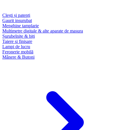
Clești și patenți
Gaurit insurubat
Menghine tamplarie
Multimetre digitale & alte aparate de masura
Șurubelnițe & biți
Taiere si finisare
Lampi de lucru
Feronerie mobilă
Mânere & Butoni