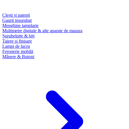
Clești și patenți
Gaurit insurubat
Menghine tamplarie
Multimetre digitale & alte aparate de masura
Șurubelnițe & biți
Taiere si finisare
Lampi de lucru
Feronerie mobilă
Mânere & Butoni