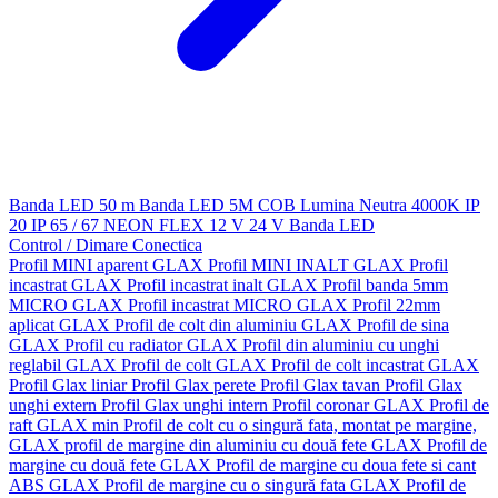
Banda LED 50 m
Banda LED 5M
COB
Lumina Neutra 4000K
IP
20
IP 65 / 67
NEON FLEX
12 V
24 V
Banda LED
Control / Dimare
Conectica
Profil MINI aparent GLAX
Profil MINI INALT GLAX
Profil
incastrat GLAX
Profil incastrat inalt GLAX
Profil banda 5mm
MICRO GLAX
Profil incastrat MICRO GLAX
Profil 22mm
aplicat GLAX
Profil de colt din aluminiu GLAX
Profil de sina
GLAX
Profil cu radiator GLAX
Profil din aluminiu cu unghi
reglabil GLAX
Profil de colt GLAX
Profil de colt incastrat GLAX
Profil Glax liniar
Profil Glax perete
Profil Glax tavan
Profil Glax
unghi extern
Profil Glax unghi intern
Profil coronar GLAX
Profil de
raft GLAX min
Profil de colt cu o singură fata, montat pe margine,
GLAX
profil de margine din aluminiu cu două fete GLAX
Profil de
margine cu două fete GLAX
Profil de margine cu doua fete si cant
ABS GLAX
Profil de margine cu o singură fata GLAX
Profil de