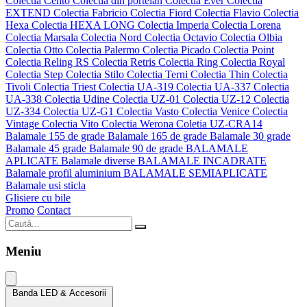
Colectia Cento
Colectia din portelan
Colectia Ever
Colectia
EXTEND
Colectia Fabricio
Colectia Fiord
Colectia Flavio
Colectia
Hexa
Colectia HEXA LONG
Colectia Imperia
Colectia Lorena
Colectia Marsala
Colectia Nord
Colectia Octavio
Colectia Olbia
Colectia Otto
Colectia Palermo
Colectia Picado
Colectia Point
Colectia Reling RS
Colectia Retris
Colectia Ring
Colectia Royal
Colectia Step
Colectia Stilo
Colectia Terni
Colectia Thin
Colectia
Tivoli
Colectia Triest
Colectia UA-319
Colectia UA-337
Colectia
UA-338
Colectia Udine
Colectia UZ-01
Colectia UZ-12
Colectia
UZ-334
Colectia UZ-G1
Colectia Vasto
Colectia Venice
Colectia
Vintage
Colectia Vito
Colectia Werona
Coletia UZ-CRA14
Balamale 155 de grade
Balamale 165 de grade
Balamale 30 grade
Balamale 45 grade
Balamale 90 de grade
BALAMALE
APLICATE
Balamale diverse
BALAMALE INCADRATE
Balamale profil aluminium
BALAMALE SEMIAPLICATE
Balamale usi sticla
Glisiere cu bile
Promo
Contact
Meniu
Banda LED & Accesorii