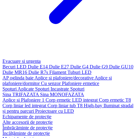
Evacuare si urgenta
Becuri LED
Dulie E14
Dulie E27
Dulie G4
Dulie G9
Dulie GU10
Dulie MR16
Dulie R7s
Filament
Tuburi LED
AP oglinda baie
Aplice si plafoniere/decorative
Aplice si
plafoniere/dormitor
Cu senzor
Plafoniere ermetice
Spoturi Aplicate
Spoturi Incastrate
Spoturi
Sina TRIFAZATA
Sina MONOFAZATA
Aplice si Plafoniere 1
Corp ermetic LED integrat
Corp ermetic T8
Corp liniar led integrat
Corp liniar tub T8
High-bay
Iluminat stradal
și pentru parcuri
Proiectoare cu LED
Echipamente de protecție
Alte accesorii de protecție
Îmbrăcăminte de protecție
Încălțăminte de protecție