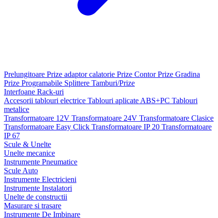
Prelungitoare
Prize adaptor calatorie
Prize Contor
Prize Gradina
Prize Programabile
Splittere
Tamburi/Prize
Interfoane
Rack-uri
Accesorii tablouri electrice
Tablouri aplicate ABS+PC
Tablouri
metalice
Transformatoare 12V
Transformatoare 24V
Transformatoare Clasice
Transformatoare Easy Click
Transformatoare IP 20
Transformatoare
IP 67
Scule & Unelte
Unelte mecanice
Instrumente Pneumatice
Scule Auto
Instrumente Electricieni
Instrumente Instalatori
Unelte de constructii
Masurare si trasare
Instrumente De Imbinare