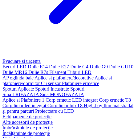
Evacuare si urgenta
Becuri LED
Dulie E14
Dulie E27
Dulie G4
Dulie G9
Dulie GU10
Dulie MR16
Dulie R7s
Filament
Tuburi LED
AP oglinda baie
Aplice si plafoniere/decorative
Aplice si
plafoniere/dormitor
Cu senzor
Plafoniere ermetice
Spoturi Aplicate
Spoturi Incastrate
Spoturi
Sina TRIFAZATA
Sina MONOFAZATA
Aplice si Plafoniere 1
Corp ermetic LED integrat
Corp ermetic T8
Corp liniar led integrat
Corp liniar tub T8
High-bay
Iluminat stradal
și pentru parcuri
Proiectoare cu LED
Echipamente de protecție
Alte accesorii de protecție
Îmbrăcăminte de protecție
Încălțăminte de protecție