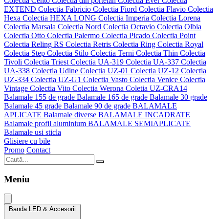
Colectia Cento
Colectia din portelan
Colectia Ever
Colectia
EXTEND
Colectia Fabricio
Colectia Fiord
Colectia Flavio
Colectia
Hexa
Colectia HEXA LONG
Colectia Imperia
Colectia Lorena
Colectia Marsala
Colectia Nord
Colectia Octavio
Colectia Olbia
Colectia Otto
Colectia Palermo
Colectia Picado
Colectia Point
Colectia Reling RS
Colectia Retris
Colectia Ring
Colectia Royal
Colectia Step
Colectia Stilo
Colectia Terni
Colectia Thin
Colectia
Tivoli
Colectia Triest
Colectia UA-319
Colectia UA-337
Colectia
UA-338
Colectia Udine
Colectia UZ-01
Colectia UZ-12
Colectia
UZ-334
Colectia UZ-G1
Colectia Vasto
Colectia Venice
Colectia
Vintage
Colectia Vito
Colectia Werona
Coletia UZ-CRA14
Balamale 155 de grade
Balamale 165 de grade
Balamale 30 grade
Balamale 45 grade
Balamale 90 de grade
BALAMALE
APLICATE
Balamale diverse
BALAMALE INCADRATE
Balamale profil aluminium
BALAMALE SEMIAPLICATE
Balamale usi sticla
Glisiere cu bile
Promo
Contact
Meniu
Banda LED & Accesorii