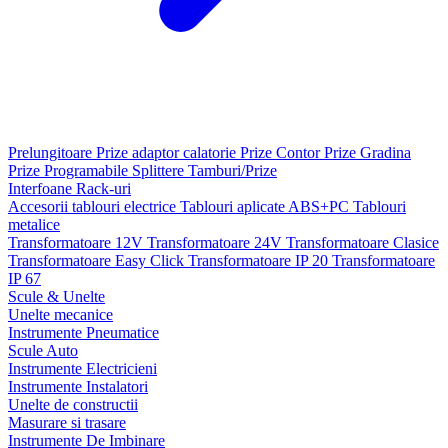
Prelungitoare
Prize adaptor calatorie
Prize Contor
Prize Gradina
Prize Programabile
Splittere
Tamburi/Prize
Interfoane
Rack-uri
Accesorii tablouri electrice
Tablouri aplicate ABS+PC
Tablouri
metalice
Transformatoare 12V
Transformatoare 24V
Transformatoare Clasice
Transformatoare Easy Click
Transformatoare IP 20
Transformatoare
IP 67
Scule & Unelte
Unelte mecanice
Instrumente Pneumatice
Scule Auto
Instrumente Electricieni
Instrumente Instalatori
Unelte de constructii
Masurare si trasare
Instrumente De Imbinare