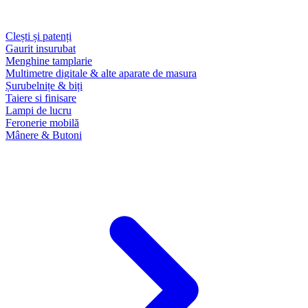
Clești și patenți
Gaurit insurubat
Menghine tamplarie
Multimetre digitale & alte aparate de masura
Șurubelnițe & biți
Taiere si finisare
Lampi de lucru
Feronerie mobilă
Mânere & Butoni