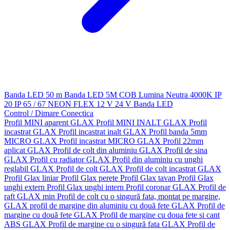
Banda LED 50 m
Banda LED 5M
COB
Lumina Neutra 4000K
IP
20
IP 65 / 67
NEON FLEX
12 V
24 V
Banda LED
Control / Dimare
Conectica
Profil MINI aparent GLAX
Profil MINI INALT GLAX
Profil
incastrat GLAX
Profil incastrat inalt GLAX
Profil banda 5mm
MICRO GLAX
Profil incastrat MICRO GLAX
Profil 22mm
aplicat GLAX
Profil de colt din aluminiu GLAX
Profil de sina
GLAX
Profil cu radiator GLAX
Profil din aluminiu cu unghi
reglabil GLAX
Profil de colt GLAX
Profil de colt incastrat GLAX
Profil Glax liniar
Profil Glax perete
Profil Glax tavan
Profil Glax
unghi extern
Profil Glax unghi intern
Profil coronar GLAX
Profil de
raft GLAX min
Profil de colt cu o singură fata, montat pe margine,
GLAX
profil de margine din aluminiu cu două fete GLAX
Profil de
margine cu două fete GLAX
Profil de margine cu doua fete si cant
ABS GLAX
Profil de margine cu o singură fata GLAX
Profil de