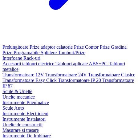
Prelungitoare
Prize adaptor calatorie
Prize Contor
Prize Gradina
Prize Programabile
Splittere
Tamburi/Prize
Interfoane
Rack-uri
Accesorii tablouri electrice
Tablouri aplicate ABS+PC
Tablouri
metalice
Transformatoare 12V
Transformatoare 24V
Transformatoare Clasice
Transformatoare Easy Click
Transformatoare IP 20
Transformatoare
IP 67
Scule & Unelte
Unelte mecanice
Instrumente Pneumatice
Scule Auto
Instrumente Electricieni
Instrumente Instalatori
Unelte de constructii
Masurare si trasare
Instrumente De Imbinare