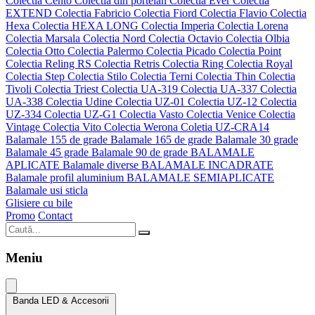
Colectia Cento
Colectia din portelan
Colectia Ever
Colectia
EXTEND
Colectia Fabricio
Colectia Fiord
Colectia Flavio
Colectia
Hexa
Colectia HEXA LONG
Colectia Imperia
Colectia Lorena
Colectia Marsala
Colectia Nord
Colectia Octavio
Colectia Olbia
Colectia Otto
Colectia Palermo
Colectia Picado
Colectia Point
Colectia Reling RS
Colectia Retris
Colectia Ring
Colectia Royal
Colectia Step
Colectia Stilo
Colectia Terni
Colectia Thin
Colectia
Tivoli
Colectia Triest
Colectia UA-319
Colectia UA-337
Colectia
UA-338
Colectia Udine
Colectia UZ-01
Colectia UZ-12
Colectia
UZ-334
Colectia UZ-G1
Colectia Vasto
Colectia Venice
Colectia
Vintage
Colectia Vito
Colectia Werona
Coletia UZ-CRA14
Balamale 155 de grade
Balamale 165 de grade
Balamale 30 grade
Balamale 45 grade
Balamale 90 de grade
BALAMALE
APLICATE
Balamale diverse
BALAMALE INCADRATE
Balamale profil aluminium
BALAMALE SEMIAPLICATE
Balamale usi sticla
Glisiere cu bile
Promo
Contact
Meniu
Banda LED & Accesorii