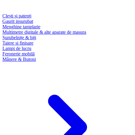
Clești și patenți
Gaurit insurubat
Menghine tamplarie
Multimetre digitale & alte aparate de masura
Șurubelnițe & biți
Taiere si finisare
Lampi de lucru
Feronerie mobilă
Mânere & Butoni