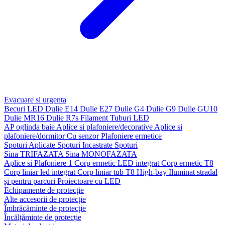
Evacuare si urgenta
Becuri LED
Dulie E14
Dulie E27
Dulie G4
Dulie G9
Dulie GU10
Dulie MR16
Dulie R7s
Filament
Tuburi LED
AP oglinda baie
Aplice si plafoniere/decorative
Aplice si
plafoniere/dormitor
Cu senzor
Plafoniere ermetice
Spoturi Aplicate
Spoturi Incastrate
Spoturi
Sina TRIFAZATA
Sina MONOFAZATA
Aplice si Plafoniere 1
Corp ermetic LED integrat
Corp ermetic T8
Corp liniar led integrat
Corp liniar tub T8
High-bay
Iluminat stradal
și pentru parcuri
Proiectoare cu LED
Echipamente de protecție
Alte accesorii de protecție
Îmbrăcăminte de protecție
Încălțăminte de protecție