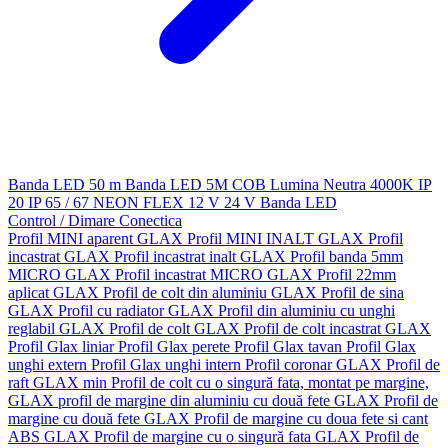
Banda LED 50 m
Banda LED 5M
COB
Lumina Neutra 4000K
IP
20
IP 65 / 67
NEON FLEX
12 V
24 V
Banda LED
Control / Dimare
Conectica
Profil MINI aparent GLAX
Profil MINI INALT GLAX
Profil
incastrat GLAX
Profil incastrat inalt GLAX
Profil banda 5mm
MICRO GLAX
Profil incastrat MICRO GLAX
Profil 22mm
aplicat GLAX
Profil de colt din aluminiu GLAX
Profil de sina
GLAX
Profil cu radiator GLAX
Profil din aluminiu cu unghi
reglabil GLAX
Profil de colt GLAX
Profil de colt incastrat GLAX
Profil Glax liniar
Profil Glax perete
Profil Glax tavan
Profil Glax
unghi extern
Profil Glax unghi intern
Profil coronar GLAX
Profil de
raft GLAX min
Profil de colt cu o singură fata, montat pe margine,
GLAX
profil de margine din aluminiu cu două fete GLAX
Profil de
margine cu două fete GLAX
Profil de margine cu doua fete si cant
ABS GLAX
Profil de margine cu o singură fata GLAX
Profil de