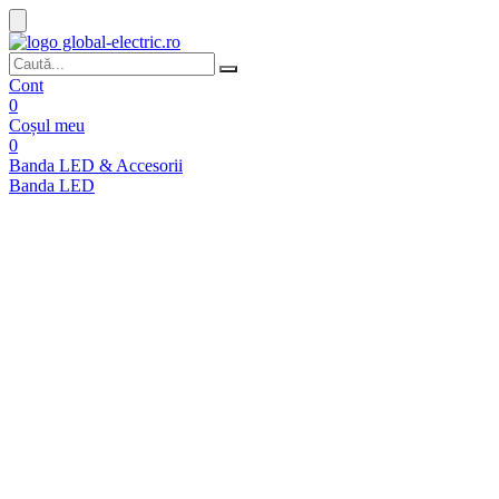
Cont
0
Coșul meu
0
Banda LED & Accesorii
Banda LED