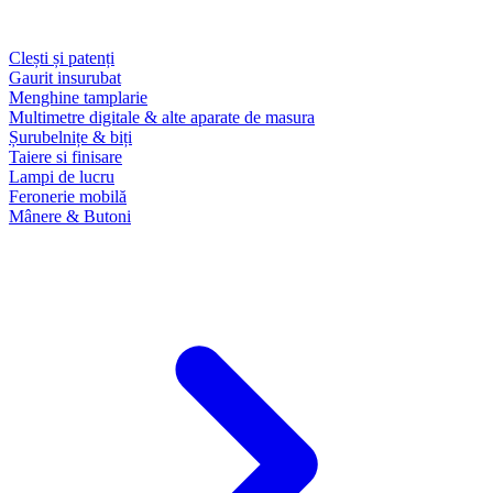
Clești și patenți
Gaurit insurubat
Menghine tamplarie
Multimetre digitale & alte aparate de masura
Șurubelnițe & biți
Taiere si finisare
Lampi de lucru
Feronerie mobilă
Mânere & Butoni