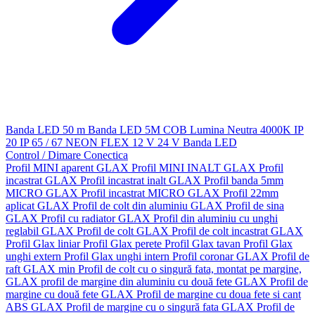
Banda LED 50 m
Banda LED 5M
COB
Lumina Neutra 4000K
IP
20
IP 65 / 67
NEON FLEX
12 V
24 V
Banda LED
Control / Dimare
Conectica
Profil MINI aparent GLAX
Profil MINI INALT GLAX
Profil
incastrat GLAX
Profil incastrat inalt GLAX
Profil banda 5mm
MICRO GLAX
Profil incastrat MICRO GLAX
Profil 22mm
aplicat GLAX
Profil de colt din aluminiu GLAX
Profil de sina
GLAX
Profil cu radiator GLAX
Profil din aluminiu cu unghi
reglabil GLAX
Profil de colt GLAX
Profil de colt incastrat GLAX
Profil Glax liniar
Profil Glax perete
Profil Glax tavan
Profil Glax
unghi extern
Profil Glax unghi intern
Profil coronar GLAX
Profil de
raft GLAX min
Profil de colt cu o singură fata, montat pe margine,
GLAX
profil de margine din aluminiu cu două fete GLAX
Profil de
margine cu două fete GLAX
Profil de margine cu doua fete si cant
ABS GLAX
Profil de margine cu o singură fata GLAX
Profil de