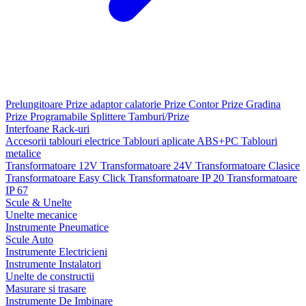
Prelungitoare
Prize adaptor calatorie
Prize Contor
Prize Gradina
Prize Programabile
Splittere
Tamburi/Prize
Interfoane
Rack-uri
Accesorii tablouri electrice
Tablouri aplicate ABS+PC
Tablouri
metalice
Transformatoare 12V
Transformatoare 24V
Transformatoare Clasice
Transformatoare Easy Click
Transformatoare IP 20
Transformatoare
IP 67
Scule & Unelte
Unelte mecanice
Instrumente Pneumatice
Scule Auto
Instrumente Electricieni
Instrumente Instalatori
Unelte de constructii
Masurare si trasare
Instrumente De Imbinare