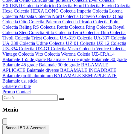
Colectia Cento
Colectia din portelan
Colectia Ever
Colectia
EXTEND
Colectia Fabricio
Colectia Fiord
Colectia Flavio
Colectia
Hexa
Colectia HEXA LONG
Colectia Imperia
Colectia Lorena
Colectia Marsala
Colectia Nord
Colectia Octavio
Colectia Olbia
Colectia Otto
Colectia Palermo
Colectia Picado
Colectia Point
Colectia Reling RS
Colectia Retris
Colectia Ring
Colectia Royal
Colectia Step
Colectia Stilo
Colectia Terni
Colectia Thin
Colectia
Tivoli
Colectia Triest
Colectia UA-319
Colectia UA-337
Colectia
UA-338
Colectia Udine
Colectia UZ-01
Colectia UZ-12
Colectia
UZ-334
Colectia UZ-G1
Colectia Vasto
Colectia Venice
Colectia
Vintage
Colectia Vito
Colectia Werona
Coletia UZ-CRA14
Balamale 155 de grade
Balamale 165 de grade
Balamale 30 grade
Balamale 45 grade
Balamale 90 de grade
BALAMALE
APLICATE
Balamale diverse
BALAMALE INCADRATE
Balamale profil aluminium
BALAMALE SEMIAPLICATE
Balamale usi sticla
Glisiere cu bile
Promo
Contact
Meniu
Banda LED & Accesorii