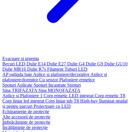
Evacuare si urgenta
Becuri LED
Dulie E14
Dulie E27
Dulie G4
Dulie G9
Dulie GU10
Dulie MR16
Dulie R7s
Filament
Tuburi LED
AP oglinda baie
Aplice si plafoniere/decorative
Aplice si
plafoniere/dormitor
Cu senzor
Plafoniere ermetice
Spoturi Aplicate
Spoturi Incastrate
Spoturi
Sina TRIFAZATA
Sina MONOFAZATA
Aplice si Plafoniere 1
Corp ermetic LED integrat
Corp ermetic T8
Corp liniar led integrat
Corp liniar tub T8
High-bay
Iluminat stradal
și pentru parcuri
Proiectoare cu LED
Echipamente de protecție
Alte accesorii de protecție
Îmbrăcăminte de protecție
Încălțăminte de protecție