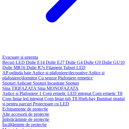
Evacuare si urgenta
Becuri LED
Dulie E14
Dulie E27
Dulie G4
Dulie G9
Dulie GU10
Dulie MR16
Dulie R7s
Filament
Tuburi LED
AP oglinda baie
Aplice si plafoniere/decorative
Aplice si
plafoniere/dormitor
Cu senzor
Plafoniere ermetice
Spoturi Aplicate
Spoturi Incastrate
Spoturi
Sina TRIFAZATA
Sina MONOFAZATA
Aplice si Plafoniere 1
Corp ermetic LED integrat
Corp ermetic T8
Corp liniar led integrat
Corp liniar tub T8
High-bay
Iluminat stradal
și pentru parcuri
Proiectoare cu LED
Echipamente de protecție
Alte accesorii de protecție
Îmbrăcăminte de protecție
Încălțăminte de protecție