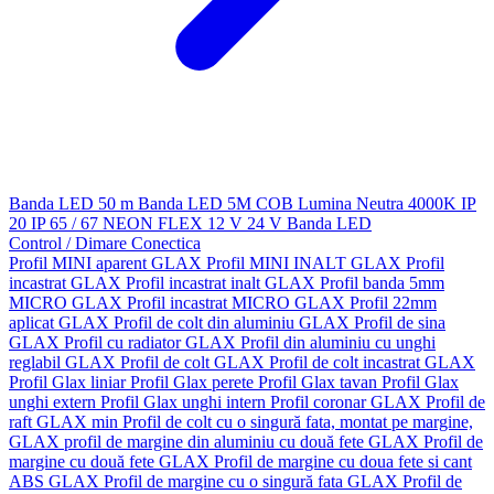
Banda LED 50 m
Banda LED 5M
COB
Lumina Neutra 4000K
IP
20
IP 65 / 67
NEON FLEX
12 V
24 V
Banda LED
Control / Dimare
Conectica
Profil MINI aparent GLAX
Profil MINI INALT GLAX
Profil
incastrat GLAX
Profil incastrat inalt GLAX
Profil banda 5mm
MICRO GLAX
Profil incastrat MICRO GLAX
Profil 22mm
aplicat GLAX
Profil de colt din aluminiu GLAX
Profil de sina
GLAX
Profil cu radiator GLAX
Profil din aluminiu cu unghi
reglabil GLAX
Profil de colt GLAX
Profil de colt incastrat GLAX
Profil Glax liniar
Profil Glax perete
Profil Glax tavan
Profil Glax
unghi extern
Profil Glax unghi intern
Profil coronar GLAX
Profil de
raft GLAX min
Profil de colt cu o singură fata, montat pe margine,
GLAX
profil de margine din aluminiu cu două fete GLAX
Profil de
margine cu două fete GLAX
Profil de margine cu doua fete si cant
ABS GLAX
Profil de margine cu o singură fata GLAX
Profil de