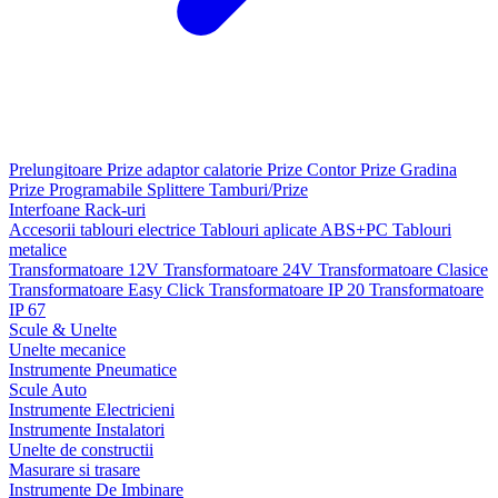
Prelungitoare
Prize adaptor calatorie
Prize Contor
Prize Gradina
Prize Programabile
Splittere
Tamburi/Prize
Interfoane
Rack-uri
Accesorii tablouri electrice
Tablouri aplicate ABS+PC
Tablouri
metalice
Transformatoare 12V
Transformatoare 24V
Transformatoare Clasice
Transformatoare Easy Click
Transformatoare IP 20
Transformatoare
IP 67
Scule & Unelte
Unelte mecanice
Instrumente Pneumatice
Scule Auto
Instrumente Electricieni
Instrumente Instalatori
Unelte de constructii
Masurare si trasare
Instrumente De Imbinare