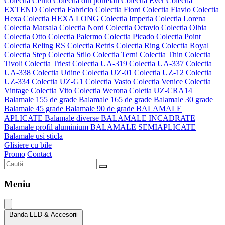
Colectia Cento
Colectia din portelan
Colectia Ever
Colectia
EXTEND
Colectia Fabricio
Colectia Fiord
Colectia Flavio
Colectia
Hexa
Colectia HEXA LONG
Colectia Imperia
Colectia Lorena
Colectia Marsala
Colectia Nord
Colectia Octavio
Colectia Olbia
Colectia Otto
Colectia Palermo
Colectia Picado
Colectia Point
Colectia Reling RS
Colectia Retris
Colectia Ring
Colectia Royal
Colectia Step
Colectia Stilo
Colectia Terni
Colectia Thin
Colectia
Tivoli
Colectia Triest
Colectia UA-319
Colectia UA-337
Colectia
UA-338
Colectia Udine
Colectia UZ-01
Colectia UZ-12
Colectia
UZ-334
Colectia UZ-G1
Colectia Vasto
Colectia Venice
Colectia
Vintage
Colectia Vito
Colectia Werona
Coletia UZ-CRA14
Balamale 155 de grade
Balamale 165 de grade
Balamale 30 grade
Balamale 45 grade
Balamale 90 de grade
BALAMALE
APLICATE
Balamale diverse
BALAMALE INCADRATE
Balamale profil aluminium
BALAMALE SEMIAPLICATE
Balamale usi sticla
Glisiere cu bile
Promo
Contact
Meniu
Banda LED & Accesorii