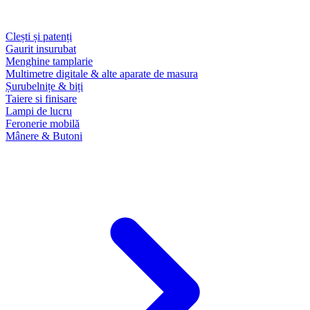
Clești și patenți
Gaurit insurubat
Menghine tamplarie
Multimetre digitale & alte aparate de masura
Șurubelnițe & biți
Taiere si finisare
Lampi de lucru
Feronerie mobilă
Mânere & Butoni