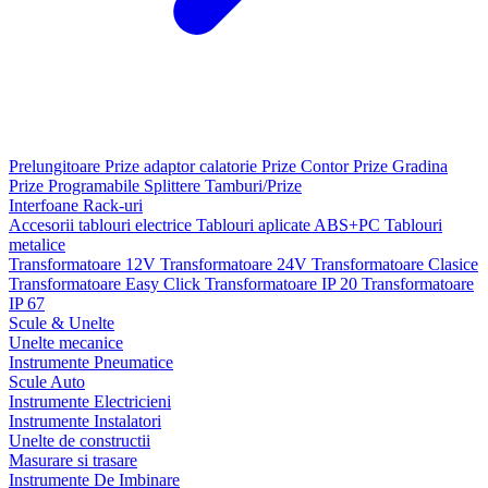
Prelungitoare
Prize adaptor calatorie
Prize Contor
Prize Gradina
Prize Programabile
Splittere
Tamburi/Prize
Interfoane
Rack-uri
Accesorii tablouri electrice
Tablouri aplicate ABS+PC
Tablouri
metalice
Transformatoare 12V
Transformatoare 24V
Transformatoare Clasice
Transformatoare Easy Click
Transformatoare IP 20
Transformatoare
IP 67
Scule & Unelte
Unelte mecanice
Instrumente Pneumatice
Scule Auto
Instrumente Electricieni
Instrumente Instalatori
Unelte de constructii
Masurare si trasare
Instrumente De Imbinare