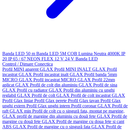
Banda LED 50 m
Banda LED 5M
COB
Lumina Neutra 4000K
IP
20
IP 65 / 67
NEON FLEX
12 V
24 V
Banda LED
Control / Dimare
Conectica
Profil MINI aparent GLAX
Profil MINI INALT GLAX
Profil
incastrat GLAX
Profil incastrat inalt GLAX
Profil banda 5mm
MICRO GLAX
Profil incastrat MICRO GLAX
Profil 22mm
aplicat GLAX
Profil de colt din aluminiu GLAX
Profil de sina
GLAX
Profil cu radiator GLAX
Profil din aluminiu cu unghi
reglabil GLAX
Profil de colt GLAX
Profil de colt incastrat GLAX
Profil Glax liniar
Profil Glax perete
Profil Glax tavan
Profil Glax
unghi extern
Profil Glax unghi intern
Profil coronar GLAX
Profil de
raft GLAX min
Profil de colt cu o singură fata, montat pe margine,
GLAX
profil de margine din aluminiu cu două fete GLAX
Profil de
margine cu două fete GLAX
Profil de margine cu doua fete si cant
ABS GLAX
Profil de margine cu o singură fata GLAX
Profil de