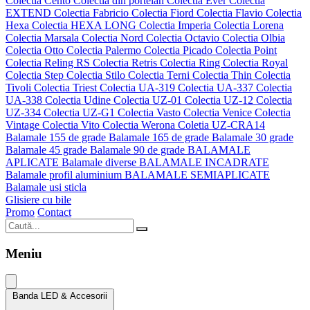
Colectia Cento
Colectia din portelan
Colectia Ever
Colectia
EXTEND
Colectia Fabricio
Colectia Fiord
Colectia Flavio
Colectia
Hexa
Colectia HEXA LONG
Colectia Imperia
Colectia Lorena
Colectia Marsala
Colectia Nord
Colectia Octavio
Colectia Olbia
Colectia Otto
Colectia Palermo
Colectia Picado
Colectia Point
Colectia Reling RS
Colectia Retris
Colectia Ring
Colectia Royal
Colectia Step
Colectia Stilo
Colectia Terni
Colectia Thin
Colectia
Tivoli
Colectia Triest
Colectia UA-319
Colectia UA-337
Colectia
UA-338
Colectia Udine
Colectia UZ-01
Colectia UZ-12
Colectia
UZ-334
Colectia UZ-G1
Colectia Vasto
Colectia Venice
Colectia
Vintage
Colectia Vito
Colectia Werona
Coletia UZ-CRA14
Balamale 155 de grade
Balamale 165 de grade
Balamale 30 grade
Balamale 45 grade
Balamale 90 de grade
BALAMALE
APLICATE
Balamale diverse
BALAMALE INCADRATE
Balamale profil aluminium
BALAMALE SEMIAPLICATE
Balamale usi sticla
Glisiere cu bile
Promo
Contact
Meniu
Banda LED & Accesorii