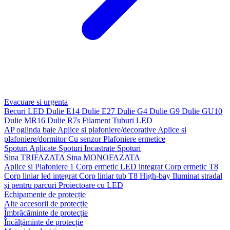
Evacuare si urgenta
Becuri LED
Dulie E14
Dulie E27
Dulie G4
Dulie G9
Dulie GU10
Dulie MR16
Dulie R7s
Filament
Tuburi LED
AP oglinda baie
Aplice si plafoniere/decorative
Aplice si
plafoniere/dormitor
Cu senzor
Plafoniere ermetice
Spoturi Aplicate
Spoturi Incastrate
Spoturi
Sina TRIFAZATA
Sina MONOFAZATA
Aplice si Plafoniere 1
Corp ermetic LED integrat
Corp ermetic T8
Corp liniar led integrat
Corp liniar tub T8
High-bay
Iluminat stradal
și pentru parcuri
Proiectoare cu LED
Echipamente de protecție
Alte accesorii de protecție
Îmbrăcăminte de protecție
Încălțăminte de protecție