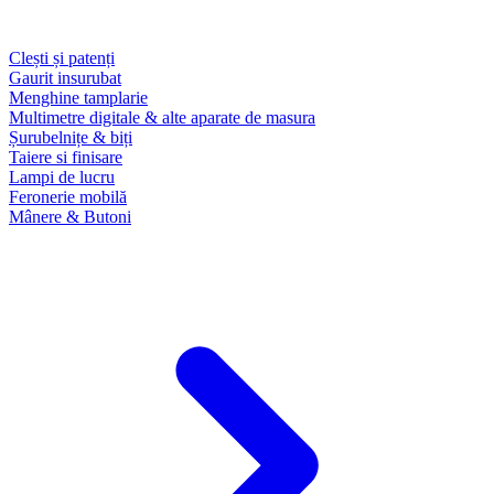
Clești și patenți
Gaurit insurubat
Menghine tamplarie
Multimetre digitale & alte aparate de masura
Șurubelnițe & biți
Taiere si finisare
Lampi de lucru
Feronerie mobilă
Mânere & Butoni