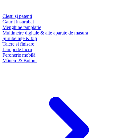
Clești și patenți
Gaurit insurubat
Menghine tamplarie
Multimetre digitale & alte aparate de masura
Șurubelnițe & biți
Taiere si finisare
Lampi de lucru
Feronerie mobilă
Mânere & Butoni