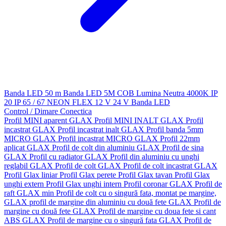
Banda LED 50 m
Banda LED 5M
COB
Lumina Neutra 4000K
IP
20
IP 65 / 67
NEON FLEX
12 V
24 V
Banda LED
Control / Dimare
Conectica
Profil MINI aparent GLAX
Profil MINI INALT GLAX
Profil
incastrat GLAX
Profil incastrat inalt GLAX
Profil banda 5mm
MICRO GLAX
Profil incastrat MICRO GLAX
Profil 22mm
aplicat GLAX
Profil de colt din aluminiu GLAX
Profil de sina
GLAX
Profil cu radiator GLAX
Profil din aluminiu cu unghi
reglabil GLAX
Profil de colt GLAX
Profil de colt incastrat GLAX
Profil Glax liniar
Profil Glax perete
Profil Glax tavan
Profil Glax
unghi extern
Profil Glax unghi intern
Profil coronar GLAX
Profil de
raft GLAX min
Profil de colt cu o singură fata, montat pe margine,
GLAX
profil de margine din aluminiu cu două fete GLAX
Profil de
margine cu două fete GLAX
Profil de margine cu doua fete si cant
ABS GLAX
Profil de margine cu o singură fata GLAX
Profil de