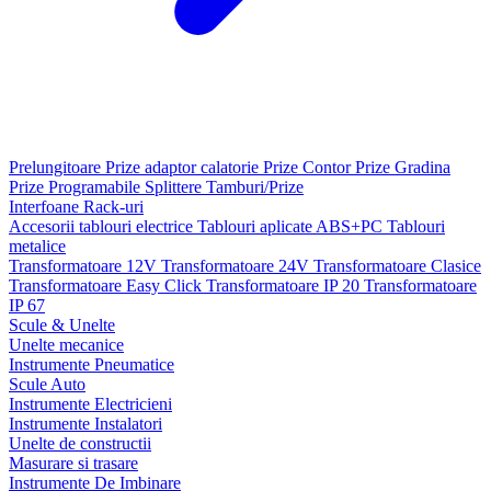
Prelungitoare
Prize adaptor calatorie
Prize Contor
Prize Gradina
Prize Programabile
Splittere
Tamburi/Prize
Interfoane
Rack-uri
Accesorii tablouri electrice
Tablouri aplicate ABS+PC
Tablouri
metalice
Transformatoare 12V
Transformatoare 24V
Transformatoare Clasice
Transformatoare Easy Click
Transformatoare IP 20
Transformatoare
IP 67
Scule & Unelte
Unelte mecanice
Instrumente Pneumatice
Scule Auto
Instrumente Electricieni
Instrumente Instalatori
Unelte de constructii
Masurare si trasare
Instrumente De Imbinare