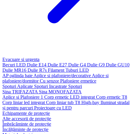
Evacuare si urgenta
Becuri LED
Dulie E14
Dulie E27
Dulie G4
Dulie G9
Dulie GU10
Dulie MR16
Dulie R7s
Filament
Tuburi LED
AP oglinda baie
Aplice si plafoniere/decorative
Aplice si
plafoniere/dormitor
Cu senzor
Plafoniere ermetice
Spoturi Aplicate
Spoturi Incastrate
Spoturi
Sina TRIFAZATA
Sina MONOFAZATA
Aplice si Plafoniere 1
Corp ermetic LED integrat
Corp ermetic T8
Corp liniar led integrat
Corp liniar tub T8
High-bay
Iluminat stradal
și pentru parcuri
Proiectoare cu LED
Echipamente de protecție
Alte accesorii de protecție
Îmbrăcăminte de protecție
Încălțăminte de protecție