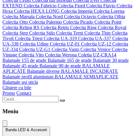
Colectia Cento
Colectia din portelan
Colectia Ever
Colectia
EXTEND
Colectia Fabricio
Colectia Fiord
Colectia Flavio
Colectia
Hexa
Colectia HEXA LONG
Colectia Imperia
Colectia Lorena
Colectia Marsala
Colectia Nord
Colectia Octavio
Colectia Olbia
Colectia Otto
Colectia Palermo
Colectia Picado
Colectia Point
Colectia Reling RS
Colectia Retris
Colectia Ring
Colectia Royal
Colectia Step
Colectia Stilo
Colectia Terni
Colectia Thin
Colectia
Tivoli
Colectia Triest
Colectia UA-319
Colectia UA-337
Colectia
UA-338
Colectia Udine
Colectia UZ-01
Colectia UZ-12
Colectia
UZ-334
Colectia UZ-G1
Colectia Vasto
Colectia Venice
Colectia
Vintage
Colectia Vito
Colectia Werona
Coletia UZ-CRA14
Balamale 155 de grade
Balamale 165 de grade
Balamale 30 grade
Balamale 45 grade
Balamale 90 de grade
BALAMALE
APLICATE
Balamale diverse
BALAMALE INCADRATE
Balamale profil aluminium
BALAMALE SEMIAPLICATE
Balamale usi sticla
Glisiere cu bile
Promo
Contact
Meniu
Banda LED & Accesorii