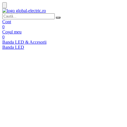
Cont
0
Coșul meu
0
Banda LED & Accesorii
Banda LED