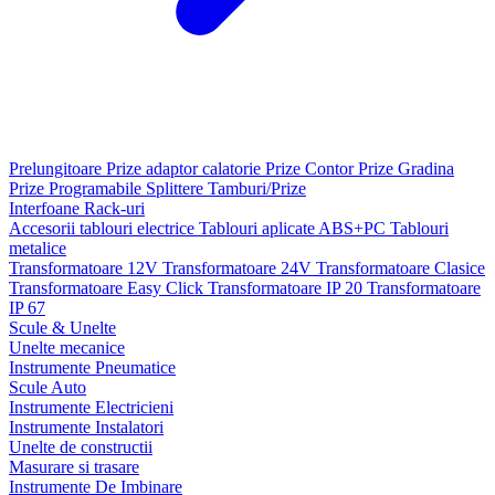
Prelungitoare
Prize adaptor calatorie
Prize Contor
Prize Gradina
Prize Programabile
Splittere
Tamburi/Prize
Interfoane
Rack-uri
Accesorii tablouri electrice
Tablouri aplicate ABS+PC
Tablouri
metalice
Transformatoare 12V
Transformatoare 24V
Transformatoare Clasice
Transformatoare Easy Click
Transformatoare IP 20
Transformatoare
IP 67
Scule & Unelte
Unelte mecanice
Instrumente Pneumatice
Scule Auto
Instrumente Electricieni
Instrumente Instalatori
Unelte de constructii
Masurare si trasare
Instrumente De Imbinare