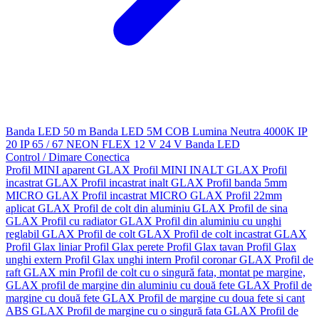
Banda LED 50 m
Banda LED 5M
COB
Lumina Neutra 4000K
IP
20
IP 65 / 67
NEON FLEX
12 V
24 V
Banda LED
Control / Dimare
Conectica
Profil MINI aparent GLAX
Profil MINI INALT GLAX
Profil
incastrat GLAX
Profil incastrat inalt GLAX
Profil banda 5mm
MICRO GLAX
Profil incastrat MICRO GLAX
Profil 22mm
aplicat GLAX
Profil de colt din aluminiu GLAX
Profil de sina
GLAX
Profil cu radiator GLAX
Profil din aluminiu cu unghi
reglabil GLAX
Profil de colt GLAX
Profil de colt incastrat GLAX
Profil Glax liniar
Profil Glax perete
Profil Glax tavan
Profil Glax
unghi extern
Profil Glax unghi intern
Profil coronar GLAX
Profil de
raft GLAX min
Profil de colt cu o singură fata, montat pe margine,
GLAX
profil de margine din aluminiu cu două fete GLAX
Profil de
margine cu două fete GLAX
Profil de margine cu doua fete si cant
ABS GLAX
Profil de margine cu o singură fata GLAX
Profil de