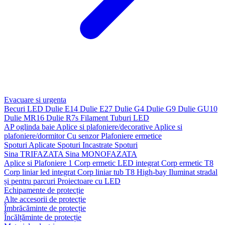
Evacuare si urgenta
Becuri LED
Dulie E14
Dulie E27
Dulie G4
Dulie G9
Dulie GU10
Dulie MR16
Dulie R7s
Filament
Tuburi LED
AP oglinda baie
Aplice si plafoniere/decorative
Aplice si
plafoniere/dormitor
Cu senzor
Plafoniere ermetice
Spoturi Aplicate
Spoturi Incastrate
Spoturi
Sina TRIFAZATA
Sina MONOFAZATA
Aplice si Plafoniere 1
Corp ermetic LED integrat
Corp ermetic T8
Corp liniar led integrat
Corp liniar tub T8
High-bay
Iluminat stradal
și pentru parcuri
Proiectoare cu LED
Echipamente de protecție
Alte accesorii de protecție
Îmbrăcăminte de protecție
Încălțăminte de protecție