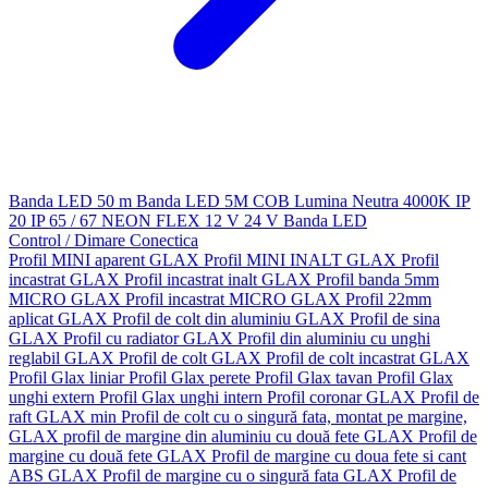
Banda LED 50 m
Banda LED 5M
COB
Lumina Neutra 4000K
IP
20
IP 65 / 67
NEON FLEX
12 V
24 V
Banda LED
Control / Dimare
Conectica
Profil MINI aparent GLAX
Profil MINI INALT GLAX
Profil
incastrat GLAX
Profil incastrat inalt GLAX
Profil banda 5mm
MICRO GLAX
Profil incastrat MICRO GLAX
Profil 22mm
aplicat GLAX
Profil de colt din aluminiu GLAX
Profil de sina
GLAX
Profil cu radiator GLAX
Profil din aluminiu cu unghi
reglabil GLAX
Profil de colt GLAX
Profil de colt incastrat GLAX
Profil Glax liniar
Profil Glax perete
Profil Glax tavan
Profil Glax
unghi extern
Profil Glax unghi intern
Profil coronar GLAX
Profil de
raft GLAX min
Profil de colt cu o singură fata, montat pe margine,
GLAX
profil de margine din aluminiu cu două fete GLAX
Profil de
margine cu două fete GLAX
Profil de margine cu doua fete si cant
ABS GLAX
Profil de margine cu o singură fata GLAX
Profil de