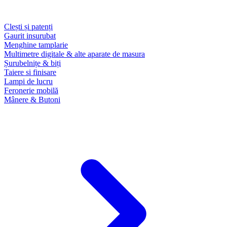
Clești și patenți
Gaurit insurubat
Menghine tamplarie
Multimetre digitale & alte aparate de masura
Șurubelnițe & biți
Taiere si finisare
Lampi de lucru
Feronerie mobilă
Mânere & Butoni