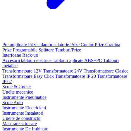
Prelungitoare
Prize adaptor calatorie
Prize Contor
Prize Gradina
Prize Programabile
Splittere
Tamburi/Prize
Interfoane
Rack-uri
Accesorii tablouri electrice
Tablouri aplicate ABS+PC
Tablouri
metalice
Transformatoare 12V
Transformatoare 24V
Transformatoare Clasice
Transformatoare Easy Click
Transformatoare IP 20
Transformatoare
IP 67
Scule & Unelte
Unelte mecanice
Instrumente Pneumatice
Scule Auto
Instrumente Electricieni
Instrumente Instalatori
Unelte de constructii
Masurare si trasare
Instrumente De Imbinare