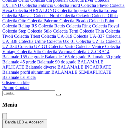
Colectia Cento
Colectia din portelan
Colectia Ever
Colectia
EXTEND
Colectia Fabricio
Colectia Fiord
Colectia Flavio
Colectia
Hexa
Colectia HEXA LONG
Colectia Imperia
Colectia Lorena
Colectia Marsala
Colectia Nord
Colectia Octavio
Colectia Olbia
Colectia Otto
Colectia Palermo
Colectia Picado
Colectia Point
Colectia Reling RS
Colectia Retris
Colectia Ring
Colectia Royal
Colectia Step
Colectia Stilo
Colectia Terni
Colectia Thin
Colectia
Tivoli
Colectia Triest
Colectia UA-319
Colectia UA-337
Colectia
UA-338
Colectia Udine
Colectia UZ-01
Colectia UZ-12
Colectia
UZ-334
Colectia UZ-G1
Colectia Vasto
Colectia Venice
Colectia
Vintage
Colectia Vito
Colectia Werona
Coletia UZ-CRA14
Balamale 155 de grade
Balamale 165 de grade
Balamale 30 grade
Balamale 45 grade
Balamale 90 de grade
BALAMALE
APLICATE
Balamale diverse
BALAMALE INCADRATE
Balamale profil aluminium
BALAMALE SEMIAPLICATE
Balamale usi sticla
Glisiere cu bile
Promo
Contact
Meniu
Banda LED & Accesorii