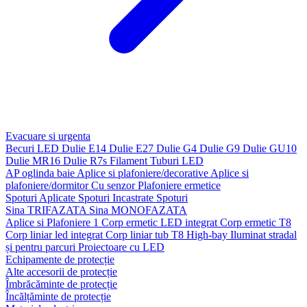
Evacuare si urgenta
Becuri LED
Dulie E14
Dulie E27
Dulie G4
Dulie G9
Dulie GU10
Dulie MR16
Dulie R7s
Filament
Tuburi LED
AP oglinda baie
Aplice si plafoniere/decorative
Aplice si
plafoniere/dormitor
Cu senzor
Plafoniere ermetice
Spoturi Aplicate
Spoturi Incastrate
Spoturi
Sina TRIFAZATA
Sina MONOFAZATA
Aplice si Plafoniere 1
Corp ermetic LED integrat
Corp ermetic T8
Corp liniar led integrat
Corp liniar tub T8
High-bay
Iluminat stradal
și pentru parcuri
Proiectoare cu LED
Echipamente de protecție
Alte accesorii de protecție
Îmbrăcăminte de protecție
Încălțăminte de protecție