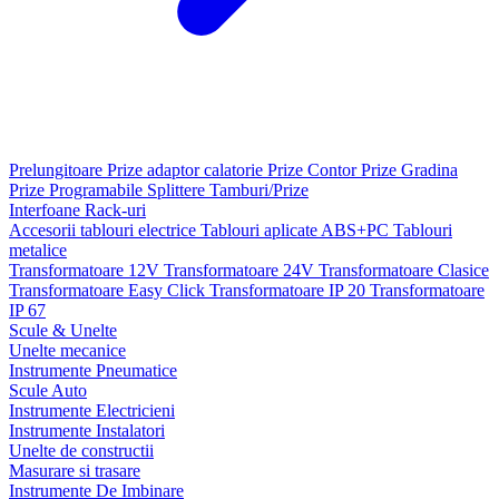
Prelungitoare
Prize adaptor calatorie
Prize Contor
Prize Gradina
Prize Programabile
Splittere
Tamburi/Prize
Interfoane
Rack-uri
Accesorii tablouri electrice
Tablouri aplicate ABS+PC
Tablouri
metalice
Transformatoare 12V
Transformatoare 24V
Transformatoare Clasice
Transformatoare Easy Click
Transformatoare IP 20
Transformatoare
IP 67
Scule & Unelte
Unelte mecanice
Instrumente Pneumatice
Scule Auto
Instrumente Electricieni
Instrumente Instalatori
Unelte de constructii
Masurare si trasare
Instrumente De Imbinare