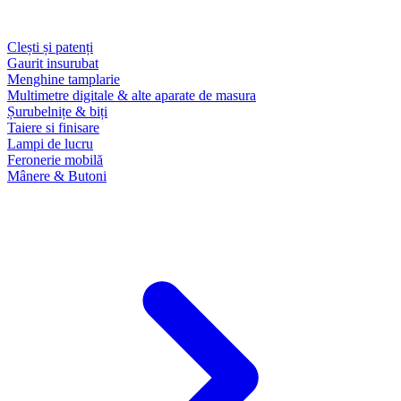
Clești și patenți
Gaurit insurubat
Menghine tamplarie
Multimetre digitale & alte aparate de masura
Șurubelnițe & biți
Taiere si finisare
Lampi de lucru
Feronerie mobilă
Mânere & Butoni