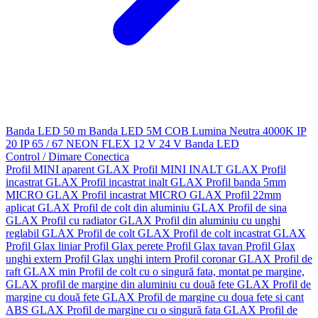
Banda LED 50 m
Banda LED 5M
COB
Lumina Neutra 4000K
IP
20
IP 65 / 67
NEON FLEX
12 V
24 V
Banda LED
Control / Dimare
Conectica
Profil MINI aparent GLAX
Profil MINI INALT GLAX
Profil
incastrat GLAX
Profil incastrat inalt GLAX
Profil banda 5mm
MICRO GLAX
Profil incastrat MICRO GLAX
Profil 22mm
aplicat GLAX
Profil de colt din aluminiu GLAX
Profil de sina
GLAX
Profil cu radiator GLAX
Profil din aluminiu cu unghi
reglabil GLAX
Profil de colt GLAX
Profil de colt incastrat GLAX
Profil Glax liniar
Profil Glax perete
Profil Glax tavan
Profil Glax
unghi extern
Profil Glax unghi intern
Profil coronar GLAX
Profil de
raft GLAX min
Profil de colt cu o singură fata, montat pe margine,
GLAX
profil de margine din aluminiu cu două fete GLAX
Profil de
margine cu două fete GLAX
Profil de margine cu doua fete si cant
ABS GLAX
Profil de margine cu o singură fata GLAX
Profil de