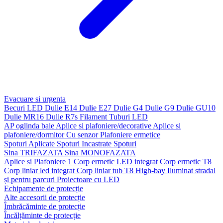
Evacuare si urgenta
Becuri LED
Dulie E14
Dulie E27
Dulie G4
Dulie G9
Dulie GU10
Dulie MR16
Dulie R7s
Filament
Tuburi LED
AP oglinda baie
Aplice si plafoniere/decorative
Aplice si
plafoniere/dormitor
Cu senzor
Plafoniere ermetice
Spoturi Aplicate
Spoturi Incastrate
Spoturi
Sina TRIFAZATA
Sina MONOFAZATA
Aplice si Plafoniere 1
Corp ermetic LED integrat
Corp ermetic T8
Corp liniar led integrat
Corp liniar tub T8
High-bay
Iluminat stradal
și pentru parcuri
Proiectoare cu LED
Echipamente de protecție
Alte accesorii de protecție
Îmbrăcăminte de protecție
Încălțăminte de protecție