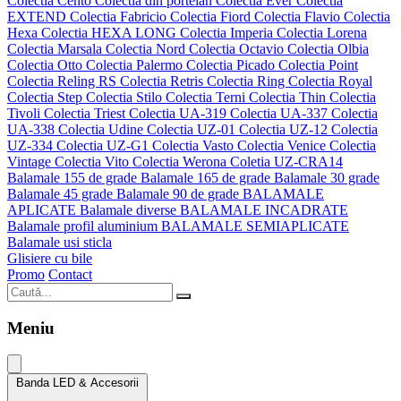
Colectia Cento
Colectia din portelan
Colectia Ever
Colectia
EXTEND
Colectia Fabricio
Colectia Fiord
Colectia Flavio
Colectia
Hexa
Colectia HEXA LONG
Colectia Imperia
Colectia Lorena
Colectia Marsala
Colectia Nord
Colectia Octavio
Colectia Olbia
Colectia Otto
Colectia Palermo
Colectia Picado
Colectia Point
Colectia Reling RS
Colectia Retris
Colectia Ring
Colectia Royal
Colectia Step
Colectia Stilo
Colectia Terni
Colectia Thin
Colectia
Tivoli
Colectia Triest
Colectia UA-319
Colectia UA-337
Colectia
UA-338
Colectia Udine
Colectia UZ-01
Colectia UZ-12
Colectia
UZ-334
Colectia UZ-G1
Colectia Vasto
Colectia Venice
Colectia
Vintage
Colectia Vito
Colectia Werona
Coletia UZ-CRA14
Balamale 155 de grade
Balamale 165 de grade
Balamale 30 grade
Balamale 45 grade
Balamale 90 de grade
BALAMALE
APLICATE
Balamale diverse
BALAMALE INCADRATE
Balamale profil aluminium
BALAMALE SEMIAPLICATE
Balamale usi sticla
Glisiere cu bile
Promo
Contact
Meniu
Banda LED & Accesorii