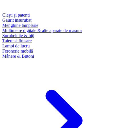
Clești și patenți
Gaurit insurubat
Menghine tamplarie
Multimetre digitale & alte aparate de masura
Șurubelnițe & biți
Taiere si finisare
Lampi de lucru
Feronerie mobilă
Mânere & Butoni