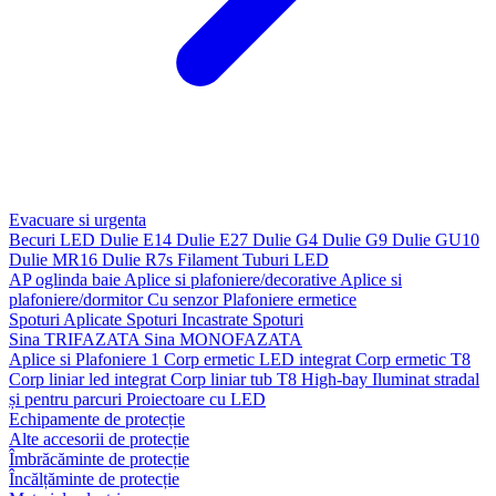
Evacuare si urgenta
Becuri LED
Dulie E14
Dulie E27
Dulie G4
Dulie G9
Dulie GU10
Dulie MR16
Dulie R7s
Filament
Tuburi LED
AP oglinda baie
Aplice si plafoniere/decorative
Aplice si
plafoniere/dormitor
Cu senzor
Plafoniere ermetice
Spoturi Aplicate
Spoturi Incastrate
Spoturi
Sina TRIFAZATA
Sina MONOFAZATA
Aplice si Plafoniere 1
Corp ermetic LED integrat
Corp ermetic T8
Corp liniar led integrat
Corp liniar tub T8
High-bay
Iluminat stradal
și pentru parcuri
Proiectoare cu LED
Echipamente de protecție
Alte accesorii de protecție
Îmbrăcăminte de protecție
Încălțăminte de protecție