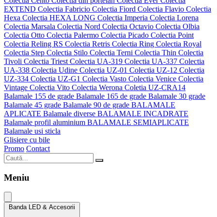
Colectia Cento
Colectia din portelan
Colectia Ever
Colectia
EXTEND
Colectia Fabricio
Colectia Fiord
Colectia Flavio
Colectia
Hexa
Colectia HEXA LONG
Colectia Imperia
Colectia Lorena
Colectia Marsala
Colectia Nord
Colectia Octavio
Colectia Olbia
Colectia Otto
Colectia Palermo
Colectia Picado
Colectia Point
Colectia Reling RS
Colectia Retris
Colectia Ring
Colectia Royal
Colectia Step
Colectia Stilo
Colectia Terni
Colectia Thin
Colectia
Tivoli
Colectia Triest
Colectia UA-319
Colectia UA-337
Colectia
UA-338
Colectia Udine
Colectia UZ-01
Colectia UZ-12
Colectia
UZ-334
Colectia UZ-G1
Colectia Vasto
Colectia Venice
Colectia
Vintage
Colectia Vito
Colectia Werona
Coletia UZ-CRA14
Balamale 155 de grade
Balamale 165 de grade
Balamale 30 grade
Balamale 45 grade
Balamale 90 de grade
BALAMALE
APLICATE
Balamale diverse
BALAMALE INCADRATE
Balamale profil aluminium
BALAMALE SEMIAPLICATE
Balamale usi sticla
Glisiere cu bile
Promo
Contact
Meniu
Banda LED & Accesorii