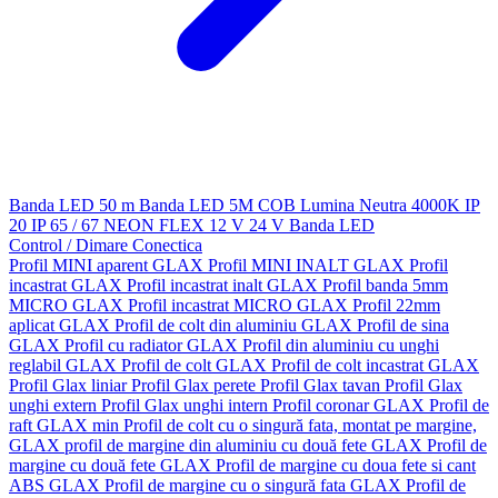
Banda LED 50 m
Banda LED 5M
COB
Lumina Neutra 4000K
IP
20
IP 65 / 67
NEON FLEX
12 V
24 V
Banda LED
Control / Dimare
Conectica
Profil MINI aparent GLAX
Profil MINI INALT GLAX
Profil
incastrat GLAX
Profil incastrat inalt GLAX
Profil banda 5mm
MICRO GLAX
Profil incastrat MICRO GLAX
Profil 22mm
aplicat GLAX
Profil de colt din aluminiu GLAX
Profil de sina
GLAX
Profil cu radiator GLAX
Profil din aluminiu cu unghi
reglabil GLAX
Profil de colt GLAX
Profil de colt incastrat GLAX
Profil Glax liniar
Profil Glax perete
Profil Glax tavan
Profil Glax
unghi extern
Profil Glax unghi intern
Profil coronar GLAX
Profil de
raft GLAX min
Profil de colt cu o singură fata, montat pe margine,
GLAX
profil de margine din aluminiu cu două fete GLAX
Profil de
margine cu două fete GLAX
Profil de margine cu doua fete si cant
ABS GLAX
Profil de margine cu o singură fata GLAX
Profil de