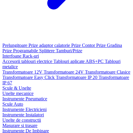
Prelungitoare
Prize adaptor calatorie
Prize Contor
Prize Gradina
Prize Programabile
Splittere
Tamburi/Prize
Interfoane
Rack-uri
Accesorii tablouri electrice
Tablouri aplicate ABS+PC
Tablouri
metalice
Transformatoare 12V
Transformatoare 24V
Transformatoare Clasice
Transformatoare Easy Click
Transformatoare IP 20
Transformatoare
IP 67
Scule & Unelte
Unelte mecanice
Instrumente Pneumatice
Scule Auto
Instrumente Electricieni
Instrumente Instalatori
Unelte de constructii
Masurare si trasare
Instrumente De Imbinare