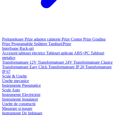
Prelungitoare
Prize adaptor calatorie
Prize Contor
Prize Gradina
Prize Programabile
Splittere
Tamburi/Prize
Interfoane
Rack-uri
Accesorii tablouri electrice
Tablouri aplicate ABS+PC
Tablouri
metalice
Transformatoare 12V
Transformatoare 24V
Transformatoare Clasice
Transformatoare Easy Click
Transformatoare IP 20
Transformatoare
IP 67
Scule & Unelte
Unelte mecanice
Instrumente Pneumatice
Scule Auto
Instrumente Electricieni
Instrumente Instalatori
Unelte de constructii
Masurare si trasare
Instrumente De Imbinare