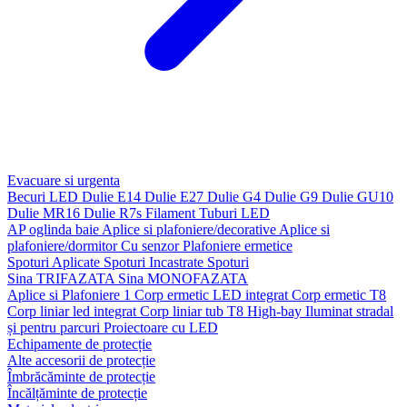
Evacuare si urgenta
Becuri LED
Dulie E14
Dulie E27
Dulie G4
Dulie G9
Dulie GU10
Dulie MR16
Dulie R7s
Filament
Tuburi LED
AP oglinda baie
Aplice si plafoniere/decorative
Aplice si
plafoniere/dormitor
Cu senzor
Plafoniere ermetice
Spoturi Aplicate
Spoturi Incastrate
Spoturi
Sina TRIFAZATA
Sina MONOFAZATA
Aplice si Plafoniere 1
Corp ermetic LED integrat
Corp ermetic T8
Corp liniar led integrat
Corp liniar tub T8
High-bay
Iluminat stradal
și pentru parcuri
Proiectoare cu LED
Echipamente de protecție
Alte accesorii de protecție
Îmbrăcăminte de protecție
Încălțăminte de protecție