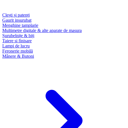
Clești și patenți
Gaurit insurubat
Menghine tamplarie
Multimetre digitale & alte aparate de masura
Șurubelnițe & biți
Taiere si finisare
Lampi de lucru
Feronerie mobilă
Mânere & Butoni