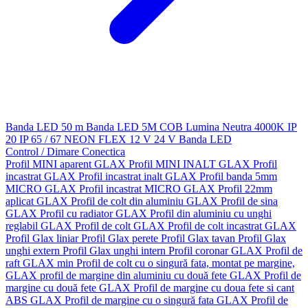
Banda LED 50 m
Banda LED 5M
COB
Lumina Neutra 4000K
IP
20
IP 65 / 67
NEON FLEX
12 V
24 V
Banda LED
Control / Dimare
Conectica
Profil MINI aparent GLAX
Profil MINI INALT GLAX
Profil
incastrat GLAX
Profil incastrat inalt GLAX
Profil banda 5mm
MICRO GLAX
Profil incastrat MICRO GLAX
Profil 22mm
aplicat GLAX
Profil de colt din aluminiu GLAX
Profil de sina
GLAX
Profil cu radiator GLAX
Profil din aluminiu cu unghi
reglabil GLAX
Profil de colt GLAX
Profil de colt incastrat GLAX
Profil Glax liniar
Profil Glax perete
Profil Glax tavan
Profil Glax
unghi extern
Profil Glax unghi intern
Profil coronar GLAX
Profil de
raft GLAX min
Profil de colt cu o singură fata, montat pe margine,
GLAX
profil de margine din aluminiu cu două fete GLAX
Profil de
margine cu două fete GLAX
Profil de margine cu doua fete si cant
ABS GLAX
Profil de margine cu o singură fata GLAX
Profil de