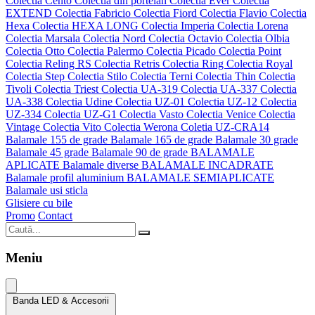
Colectia Cento
Colectia din portelan
Colectia Ever
Colectia
EXTEND
Colectia Fabricio
Colectia Fiord
Colectia Flavio
Colectia
Hexa
Colectia HEXA LONG
Colectia Imperia
Colectia Lorena
Colectia Marsala
Colectia Nord
Colectia Octavio
Colectia Olbia
Colectia Otto
Colectia Palermo
Colectia Picado
Colectia Point
Colectia Reling RS
Colectia Retris
Colectia Ring
Colectia Royal
Colectia Step
Colectia Stilo
Colectia Terni
Colectia Thin
Colectia
Tivoli
Colectia Triest
Colectia UA-319
Colectia UA-337
Colectia
UA-338
Colectia Udine
Colectia UZ-01
Colectia UZ-12
Colectia
UZ-334
Colectia UZ-G1
Colectia Vasto
Colectia Venice
Colectia
Vintage
Colectia Vito
Colectia Werona
Coletia UZ-CRA14
Balamale 155 de grade
Balamale 165 de grade
Balamale 30 grade
Balamale 45 grade
Balamale 90 de grade
BALAMALE
APLICATE
Balamale diverse
BALAMALE INCADRATE
Balamale profil aluminium
BALAMALE SEMIAPLICATE
Balamale usi sticla
Glisiere cu bile
Promo
Contact
Meniu
Banda LED & Accesorii